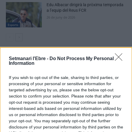
Edu Albacar dirigirà la pròxima temporada
a l’equip del Reus FCR
26 de juny de 2026
Esports
DEIXA UNA RESPOSTA
Setmanari l'Ebre -
Do Not Process My Personal
Information
If you wish to opt-out of the sale, sharing to third parties, or
processing of your personal or sensitive information for
targeted advertising by us, please use the below opt-out
section to confirm your selection. Please note that after your
opt-out request is processed you may continue seeing
interest-based ads based on personal information utilized by
us or personal information disclosed to third parties prior to
Comentari:
your opt-out. You may separately opt-out of the further
No
disclosure of your personal information by third parties on the