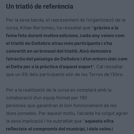
Un triatló de referència
Per la seva banda, el representant de l’organització de la
cursa, Kilian Bertomeu, ha ressaltat que “
gràcies a la
feina feta durant moltes edicions, cada any veiem com
el triatló de Deltebre
atrau més participants i s’ha
convertit en un bressol del triatló. Això demostra
l’atractiu del
paisatge de Deltebre i d’un entorn únic com
el Delta per a la pràctica d’aquest esport
”. Cal ressaltar
que un 6% dels participants són de les Terres de l’Ebre.
Per a la realització de la cursa es comptarà amb la
col·laboració d’un equip format per 190
persones que garantiran el bon funcionament de les
dues jornades. Per aquest motiu, l’alcalde ha volgut agrair
la seva implicació i ha subratllat que “
aquesta xifra
reflecteix el compromís del
municipi, i dels veïns i