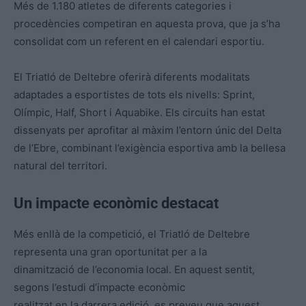
Més de 1.180 atletes de diferents categories i
procedències competiran en aquesta prova, que ja s’ha
consolidat com un referent en el calendari esportiu.
El Triatló de Deltebre oferirà diferents modalitats
adaptades a esportistes de tots els nivells: Sprint,
Olímpic, Half, Short i Aquabike. Els circuits han estat
dissenyats per aprofitar al màxim l’entorn únic del Delta
de l’Ebre, combinant l’exigència esportiva amb la bellesa
natural del territori.
Un impacte econòmic destacat
Més enllà de la competició, el Triatló de Deltebre
representa una gran oportunitat per a la
dinamització de l’economia local. En aquest sentit,
segons l’estudi d’impacte econòmic
realitzat en la darrera edició, es preveu que aquest