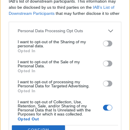
IAB’s list of downstream participants. This information may
also be disclosed by us to third parties on the
IAB’s List of
Ema
Downstream Participants
that may further disclose it to other
third parties.
Llo
we
Personal Data Processing Opt Outs
Deseu el meu nom, el correu electrònic i el lloc web en
I want to opt-out of the Sharing of my
personal data.
aquest navegador per a la propera vegada que comenti.
Opted In
I want to opt-out of the Sale of my
Personal Data.
Opted In
I want to opt-out of processing my
Personal Data for Targeted Advertising.
Opted In
ÚLTIMES NOTÍCIES
I want to opt-out of Collection, Use,
Retention, Sale, and/or Sharing of my
Amposta recupera les Cases del Castell
Personal Data that Is Unrelated with the
i culmina un projecte estratègic que
Purposes for which it was collected.
vincula patrimoni, turisme i
Opted Out
gastronomia