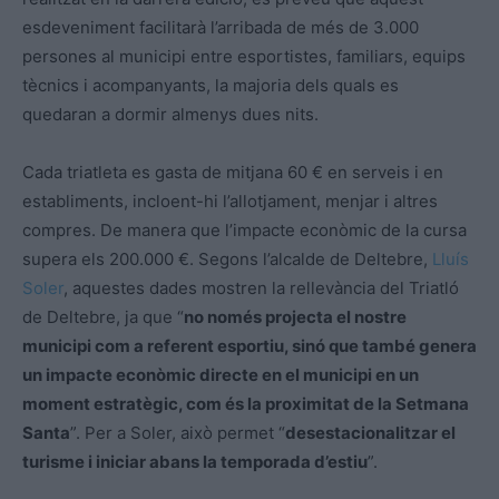
esdeveniment facilitarà l’arribada de més de 3.000
persones al municipi entre esportistes, familiars, equips
tècnics i acompanyants, la majoria dels quals es
quedaran a dormir almenys dues nits.
Cada triatleta es gasta de mitjana 60 € en serveis i en
establiments, incloent-hi l’allotjament, menjar i altres
compres. De manera que l’impacte econòmic de la cursa
supera els 200.000 €. Segons l’alcalde de Deltebre,
Lluís
Soler
, aquestes dades mostren la rellevància del Triatló
de Deltebre, ja que “
no només projecta el nostre
municipi com a referent esportiu, sinó que
també genera
un impacte econòmic directe en el municipi en un
moment estratègic, com és
la proximitat de la Setmana
Santa
”. Per a Soler, això permet “
desestacionalitzar el
turisme i
iniciar abans la temporada d’estiu
”.