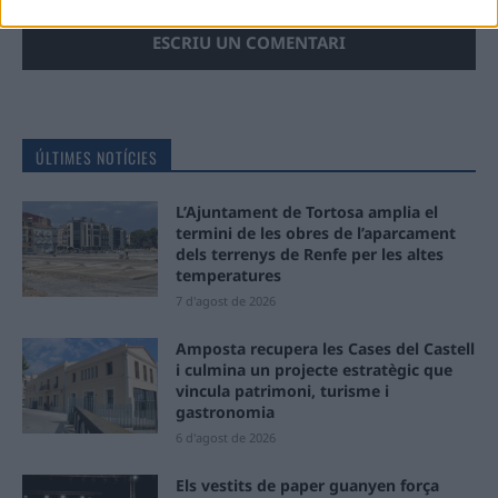
ÚLTIMES NOTÍCIES
L’Ajuntament de Tortosa amplia el
termini de les obres de l’aparcament
dels terrenys de Renfe per les altes
temperatures
7 d'agost de 2026
Amposta recupera les Cases del Castell
i culmina un projecte estratègic que
vincula patrimoni, turisme i
gastronomia
6 d'agost de 2026
Els vestits de paper guanyen força