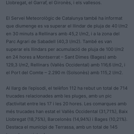
Llobregat, el Garraf, el Gironès, i els vallesos.
El Servei Meteorològic de Catalunya també ha informat
que diumenge es va superar el llindar de pluja de 40 l/m2
en 30 minuts a Rellinars amb 45,2 l/m2, i a la zona del
Parc Agrari de Sabadell (40,3 l/m2). També es van
superar els llindars per acumulació de pluja de 100 l/m2
en 24 hores a Montserrat – Sant Dimes (Bages) amb
129,3 l/m2, Rellinars (Vallès Occidental) amb 116,6 l/m2, i
el Port del Comte – 2.290 m (Solsonès) amb 115,2 l/m2.
Al llarg de l’episodi, el telèfon 112 ha rebut un total de 714
trucades relacionades amb les pluges, amb un pic
d’activitat entre les 17 i les 20 hores. Les comarques amb
més trucades han estat el Vallès Occidental (31,71%), Baix
Llobregat (18,75%), Barcelonès (14,94%) i Bages (10,21%).
Destaca el municipi de Terrassa, amb un total de 145