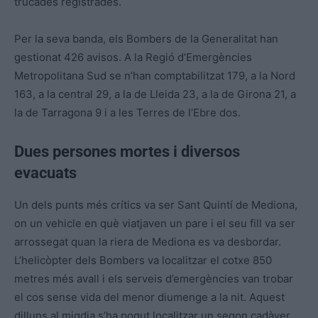
trucades registrades.
Per la seva banda, els Bombers de la Generalitat han
gestionat 426 avisos. A la Regió d’Emergències
Metropolitana Sud se n’han comptabilitzat 179, a la Nord
163, a la central 29, a la de Lleida 23, a la de Girona 21, a
la de Tarragona 9 i a les Terres de l’Ebre dos.
Dues persones mortes i diversos
evacuats
Un dels punts més crítics va ser Sant Quintí de Mediona,
on un vehicle en què viatjaven un pare i el seu fill va ser
arrossegat quan la riera de Mediona es va desbordar.
L’helicòpter dels Bombers va localitzar el cotxe 850
metres més avall i els serveis d’emergències van trobar
el cos sense vida del menor diumenge a la nit. Aquest
dilluns al migdia s’ha pogut localitzar un segon cadàver.