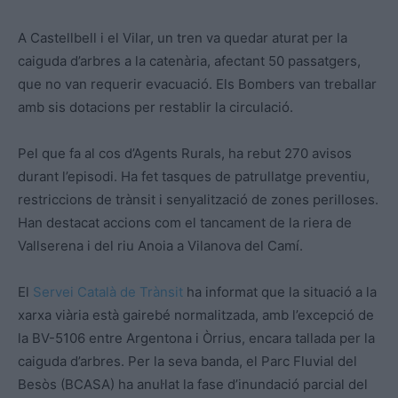
A Castellbell i el Vilar, un tren va quedar aturat per la
caiguda d’arbres a la catenària, afectant 50 passatgers,
que no van requerir evacuació. Els Bombers van treballar
amb sis dotacions per restablir la circulació.
Pel que fa al cos d’Agents Rurals, ha rebut 270 avisos
durant l’episodi. Ha fet tasques de patrullatge preventiu,
restriccions de trànsit i senyalització de zones perilloses.
Han destacat accions com el tancament de la riera de
Vallserena i del riu Anoia a Vilanova del Camí.
El
Servei Català de Trànsit
ha informat que la situació a la
xarxa viària està gairebé normalitzada, amb l’excepció de
la BV-5106 entre Argentona i Òrrius, encara tallada per la
caiguda d’arbres. Per la seva banda, el Parc Fluvial del
Besòs (BCASA) ha anul·lat la fase d’inundació parcial del