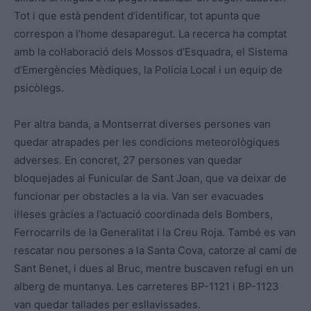
Tot i que està pendent d’identificar, tot apunta que
correspon a l’home desaparegut. La recerca ha comptat
amb la col·laboració dels Mossos d’Esquadra, el Sistema
d’Emergències Mèdiques, la Policia Local i un equip de
psicòlegs.
Per altra banda, a Montserrat diverses persones van
quedar atrapades per les condicions meteorològiques
adverses. En concret, 27 persones van quedar
bloquejades al Funicular de Sant Joan, que va deixar de
funcionar per obstacles a la via. Van ser evacuades
il·leses gràcies a l’actuació coordinada dels Bombers,
Ferrocarrils de la Generalitat i la Creu Roja. També es van
rescatar nou persones a la Santa Cova, catorze al camí de
Sant Benet, i dues al Bruc, mentre buscaven refugi en un
alberg de muntanya. Les carreteres BP-1121 i BP-1123
van quedar tallades per esllavissades.