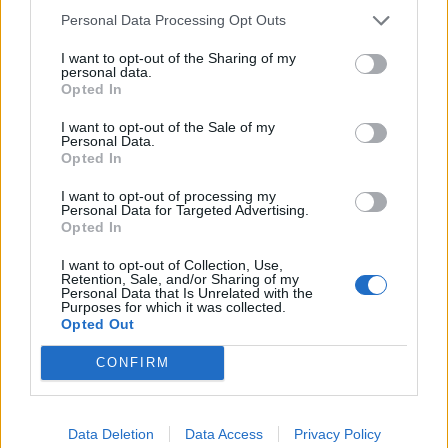
DEIXA UNA RESPOSTA
Personal Data Processing Opt Outs
I want to opt-out of the Sharing of my
personal data.
Opted In
I want to opt-out of the Sale of my
Personal Data.
Opted In
I want to opt-out of processing my
Personal Data for Targeted Advertising.
Comentari:
Opted In
No
I want to opt-out of Collection, Use,
Retention, Sale, and/or Sharing of my
Personal Data that Is Unrelated with the
Ema
Purposes for which it was collected.
Opted Out
Llo
CONFIRM
we
Deseu el meu nom, el correu electrònic i el lloc web en
aquest navegador per a la propera vegada que comenti.
Data Deletion
Data Access
Privacy Policy