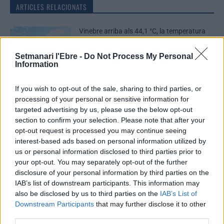
ARTICLES RELACIONATS
Vinebre arriba als 44,1 °C, la temperatura
més alta registrada mai a les Terres de
l’Ebre
Setmanari l'Ebre -
Do Not Process My Personal
10 de juliol de 2026
Information
Meteorologia
Vinebre registra la temperatura més alta
If you wish to opt-out of the sale, sharing to third parties, or
mai mesurada a Catalunya en un mes de
processing of your personal or sensitive information for
maig
targeted advertising by us, please use the below opt-out
5 de juny de 2026
section to confirm your selection. Please note that after your
Meteorologia
opt-out request is processed you may continue seeing
interest-based ads based on personal information utilized by
El març del 2026 ha estat el quart més càlid
us or personal information disclosed to third parties prior to
registrat mai al món, amb 1,48 graus per
sobre dels nivells preindustrials
your opt-out. You may separately opt-out of the further
disclosure of your personal information by third parties on the
10 d'abril de 2026
Meteorologia
IAB’s list of downstream participants. This information may
also be disclosed by us to third parties on the
IAB’s List of
Downstream Participants
that may further disclose it to other
third parties.