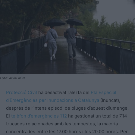
Foto: Arxiu ACN
Protecció Civil
ha desactivat l’alerta del
Pla Especial
d’Emergències per Inundacions a Catalunya
(Inuncat),
després de l’intens episodi de pluges d’aquest diumenge.
El
telèfon d’emergències 112
ha gestionat un total de 714
trucades relacionades amb les tempestes, la majoria
concentrades entre les 17.00 hores i les 20.00 hores. Per