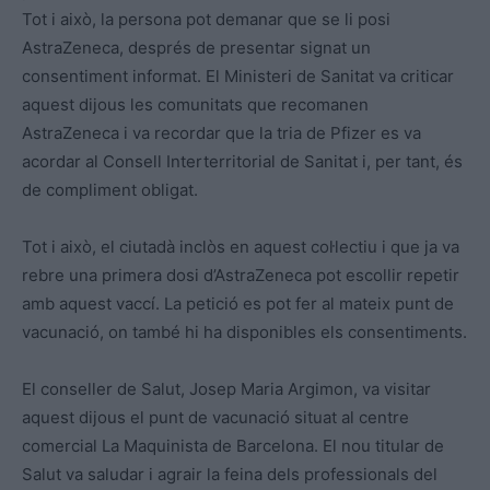
Tot i això, la persona pot demanar que se li posi
AstraZeneca, després de presentar signat un
consentiment informat. El Ministeri de Sanitat va criticar
aquest dijous les comunitats que recomanen
AstraZeneca i va recordar que la tria de Pfizer es va
acordar al Consell Interterritorial de Sanitat i, per tant, és
de compliment obligat.
Tot i això, el ciutadà inclòs en aquest col·lectiu i que ja va
rebre una primera dosi d’AstraZeneca pot escollir repetir
amb aquest vaccí. La petició es pot fer al mateix punt de
vacunació, on també hi ha disponibles els consentiments.
El conseller de Salut, Josep Maria Argimon, va visitar
aquest dijous el punt de vacunació situat al centre
comercial La Maquinista de Barcelona. El nou titular de
Salut va saludar i agrair la feina dels professionals del