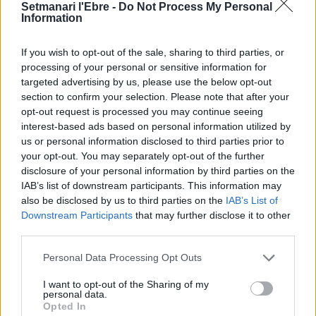
termini de les obres de l’aparcament
Setmanari l'Ebre -
Do Not Process My Personal
dels terrenys de Renfe per les altes
Information
temperatures
7 d'agost de 2026
If you wish to opt-out of the sale, sharing to third parties, or
processing of your personal or sensitive information for
Amposta recupera les Cases del Castell
targeted advertising by us, please use the below opt-out
i culmina un projecte estratègic que
section to confirm your selection. Please note that after your
vincula patrimoni, turisme i
opt-out request is processed you may continue seeing
gastronomia
interest-based ads based on personal information utilized by
6 d'agost de 2026
us or personal information disclosed to third parties prior to
your opt-out. You may separately opt-out of the further
Els vestits de paper guanyen força
disclosure of your personal information by third parties on the
enguany amb més modistes i gairebé
IAB’s list of downstream participants. This information may
40 peces a concurs
also be disclosed by us to third parties on the
IAB’s List of
31 de juliol de 2026
Downstream Participants
that may further disclose it to other
third parties.
“L’eclipsi serà una oportunitat també
per a gaudir de les Festes Majors
Personal Data Processing Opt Outs
d’Amposta”
I want to opt-out of the Sharing of my
31 de juliol de 2026
personal data.
Opted In