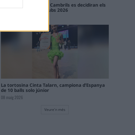
En les tirades de Flix i Cambrils es decidiran els
campions de l’Interclubs 2026
08 maig 2026
La tortosina Cinta Talarn, campiona d’Espanya
de 10 balls solo júnior
08 maig 2026
Veure'n més