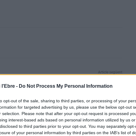
Article següent
Demostren que una proteïna terapèutica és capaç
d’aturar el càncer de mama metastàtic
 l'Ebre -
Do Not Process My Personal Information
to opt-out of the sale, sharing to third parties, or processing of your per
formation for targeted advertising by us, please use the below opt-out s
r selection. Please note that after your opt-out request is processed y
eing interest-based ads based on personal information utilized by us or
disclosed to third parties prior to your opt-out. You may separately opt-
losure of your personal information by third parties on the IAB’s list of