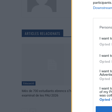
participants
Downstream 
Persona
ARTICLES RELACIONATS
I want t
Opted 
I want t
Opted 
I want 
Advertis
Opted 
Educació
Educació
I want t
Més de 700 estudiants ebrencs s’han
Més de 700 estud
of my P
was col
examinat de les PAU 2026
examinat de les 
Opted 