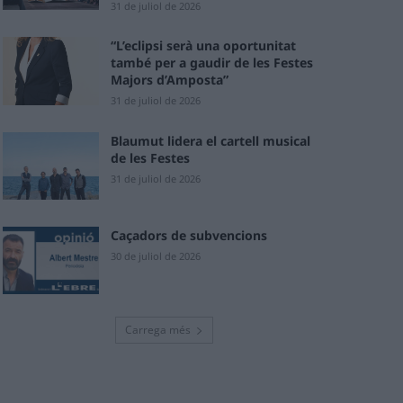
31 de juliol de 2026
“L’eclipsi serà una oportunitat
també per a gaudir de les Festes
Majors d’Amposta”
31 de juliol de 2026
Blaumut lidera el cartell musical
de les Festes
31 de juliol de 2026
Caçadors de subvencions
30 de juliol de 2026
Carrega més