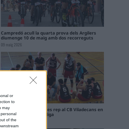
Campredó acull la quarta prova dels Argilers
diumenge 10 de maig amb dos recorreguts
09 maig 2026
sonal or
ection to
ou may
El Cantaires amb baixes rep al CB Viladecans en
el tram decisiu de la lliga
 personal
out of the
09 maig 2026
 downstream