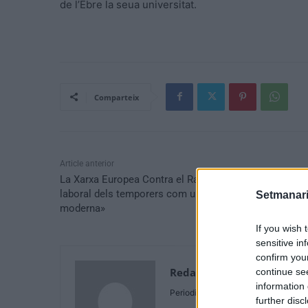
de l’Ebre la seua universitat.
Comparteix
Article anterior
La Xarxa Europea Contra el Racisme veu la situació
laboral dels temporers com una forma «d’esclavitud
Setmanari
moderna»
If you wish 
sensitive in
confirm you
Redaccio N.B.
continue se
information 
Periodista
further disc