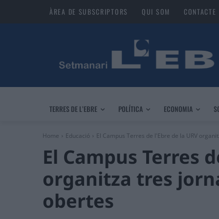
ÀREA DE SUBSCRIPTORS
QUI SOM
CONTACTE
TERRES DE L’EBRE
POLÍTICA
ECONOMIA
S
Home
Educació
El Campus Terres de l'Ebre de la URV organitz
El Campus Terres de
organitza tres jor
obertes