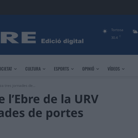
Tortosa
C
30.4
OCIETAT
CULTURA
ESPORTS
OPINIÓ
VÍDEOS
a tres jornades de...
 l’Ebre de la URV
nades de portes