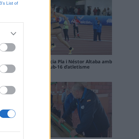
B’s List of
Paula Sintorres, Patrícia Pla i Néstor Altaba amb
la selecció catalana sub-16 d’atletisme
08 maig 2026