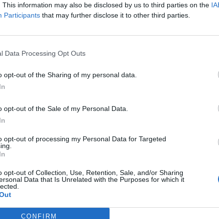
. This information may also be disclosed by us to third parties on the
IA
Participants
that may further disclose it to other third parties.
l Data Processing Opt Outs
o opt-out of the Sharing of my personal data.
In
o opt-out of the Sale of my Personal Data.
In
to opt-out of processing my Personal Data for Targeted
ing.
In
Educació
o opt-out of Collection, Use, Retention, Sale, and/or Sharing
iants ebrencs s’han
El Premi Federico Mayor Zaragoza convida
ersonal Data that Is Unrelated with the Purposes for which it
lected.
PAU 2026
a reflexionar sobre el respecte com a base
Out
de la convivència
CONFIRM