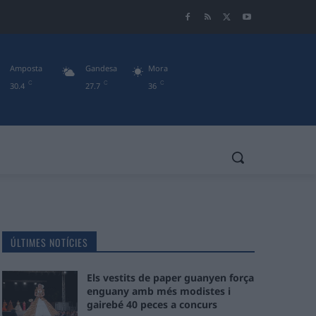
Amposta
Gandesa
Mora
C
C
C
30.4
27.7
36
ÚLTIMES NOTÍCIES
Els vestits de paper guanyen força
enguany amb més modistes i
gairebé 40 peces a concurs