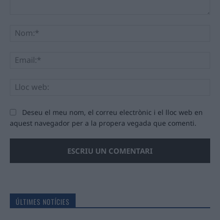
Comentari:
No
Ema
Llo
we
Deseu el meu nom, el correu electrònic i el lloc web en
aquest navegador per a la propera vegada que comenti.
ÚLTIMES NOTÍCIES