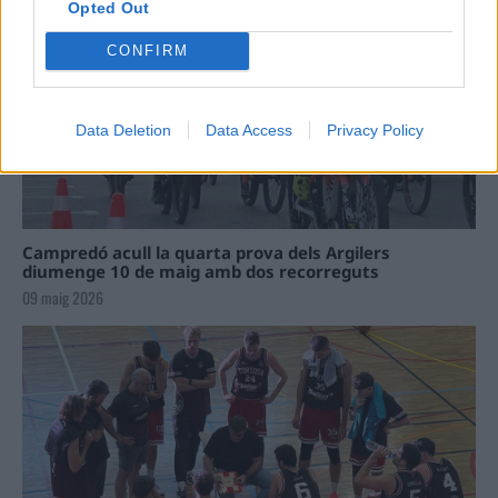
Opted Out
CONFIRM
Data Deletion
Data Access
Privacy Policy
Campredó acull la quarta prova dels Argilers
diumenge 10 de maig amb dos recorreguts
09 maig 2026