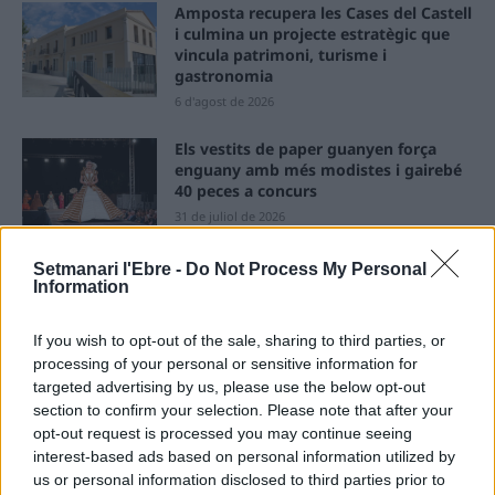
Amposta recupera les Cases del Castell
i culmina un projecte estratègic que
vincula patrimoni, turisme i
gastronomia
6 d'agost de 2026
Els vestits de paper guanyen força
enguany amb més modistes i gairebé
40 peces a concurs
31 de juliol de 2026
Setmanari l'Ebre -
Do Not Process My Personal
“L’eclipsi serà una oportunitat també
Information
per a gaudir de les Festes Majors
d’Amposta”
If you wish to opt-out of the sale, sharing to third parties, or
31 de juliol de 2026
processing of your personal or sensitive information for
targeted advertising by us, please use the below opt-out
Blaumut lidera el cartell musical de les
section to confirm your selection. Please note that after your
Festes
opt-out request is processed you may continue seeing
31 de juliol de 2026
interest-based ads based on personal information utilized by
us or personal information disclosed to third parties prior to