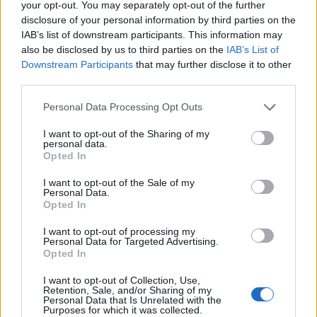
your opt-out. You may separately opt-out of the further
disclosure of your personal information by third parties on the
Carrega més
IAB’s list of downstream participants. This information may
also be disclosed by us to third parties on the
IAB’s List of
Downstream Participants
that may further disclose it to other
third parties.
Personal Data Processing Opt Outs
I want to opt-out of the Sharing of my
personal data.
Opted In
I want to opt-out of the Sale of my
Personal Data.
Opted In
I want to opt-out of processing my
Personal Data for Targeted Advertising.
Opted In
La Cursa de l’Aldea segona d’etiqueta d’or de la
I want to opt-out of Collection, Use,
Running Sèries Terres de l’Ebre
Retention, Sale, and/or Sharing of my
09 maig 2026
Personal Data that Is Unrelated with the
Purposes for which it was collected.