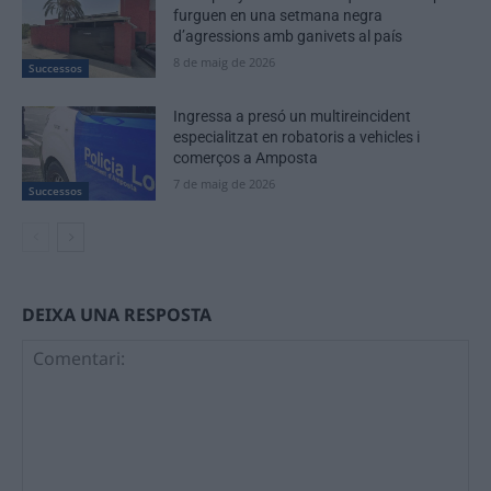
furguen en una setmana negra
d’agressions amb ganivets al país
8 de maig de 2026
Successos
Ingressa a presó un multireincident
especialitzat en robatoris a vehicles i
comerços a Amposta
7 de maig de 2026
Successos
DEIXA UNA RESPOSTA