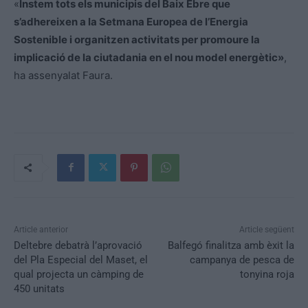
«
Instem tots els municipis del Baix Ebre que
s’adhereixen a la Setmana Europea de l’Energia
Sostenible i organitzen activitats per promoure la
implicació de la ciutadania en el nou model energètic»
,
ha assenyalat Faura.
Article anterior
Article següent
Deltebre debatrà l’aprovació
Balfegó finalitza amb èxit la
del Pla Especial del Maset, el
campanya de pesca de
qual projecta un càmping de
tonyina roja
450 unitats