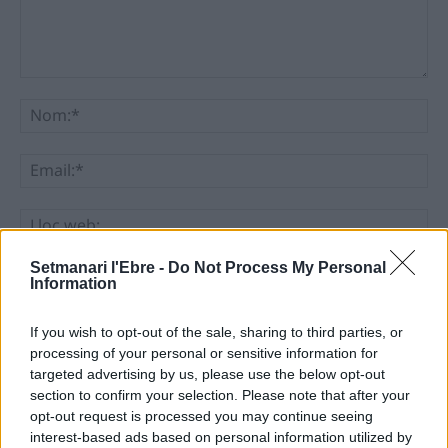
Comentari:
No
Ema
Llo
we
Setmanari l'Ebre -
Do Not Process My Personal
Deseu el meu nom, el correu electrònic i el lloc web en
Information
aquest navegador per a la propera vegada que comenti.
If you wish to opt-out of the sale, sharing to third parties, or
processing of your personal or sensitive information for
targeted advertising by us, please use the below opt-out
section to confirm your selection. Please note that after your
opt-out request is processed you may continue seeing
interest-based ads based on personal information utilized by