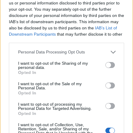
ÚLTIMES NOTÍCIES
us or personal information disclosed to third parties prior to
your opt-out. You may separately opt-out of the further
disclosure of your personal information by third parties on the
Amposta recupera les Cases del Castell
IAB’s list of downstream participants. This information may
i culmina un projecte estratègic que
also be disclosed by us to third parties on the
IAB’s List of
vincula patrimoni, turisme i
Downstream Participants
that may further disclose it to other
gastronomia
third parties.
6 d'agost de 2026
Personal Data Processing Opt Outs
Els vestits de paper guanyen força
enguany amb més modistes i gairebé
I want to opt-out of the Sharing of my
40 peces a concurs
personal data.
Opted In
31 de juliol de 2026
I want to opt-out of the Sale of my
Personal Data.
“L’eclipsi serà una oportunitat també
Opted In
per a gaudir de les Festes Majors
d’Amposta”
I want to opt-out of processing my
31 de juliol de 2026
Personal Data for Targeted Advertising.
Opted In
Blaumut lidera el cartell musical de les
I want to opt-out of Collection, Use,
Festes
Retention, Sale, and/or Sharing of my
Personal Data that Is Unrelated with the