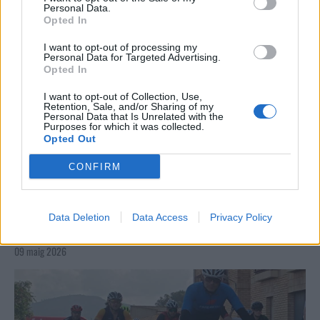
Personal Data.
Opted In
I want to opt-out of processing my
Personal Data for Targeted Advertising.
Opted In
I want to opt-out of Collection, Use,
Retention, Sale, and/or Sharing of my
Personal Data that Is Unrelated with the
Purposes for which it was collected.
Opted Out
CONFIRM
Data Deletion
Data Access
Privacy Policy
La Cursa de l’Aldea segona d’etiqueta d’or de la
Running Sèries Terres de l’Ebre
09 maig 2026