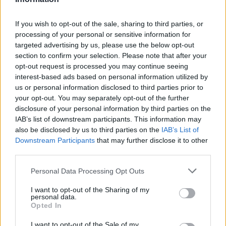
6 d'agost de 2026
If you wish to opt-out of the sale, sharing to third parties, or
Els vestits de paper guanyen força
processing of your personal or sensitive information for
enguany amb més modistes i gairebé
targeted advertising by us, please use the below opt-out
40 peces a concurs
section to confirm your selection. Please note that after your
31 de juliol de 2026
opt-out request is processed you may continue seeing
interest-based ads based on personal information utilized by
us or personal information disclosed to third parties prior to
“L’eclipsi serà una oportunitat també
your opt-out. You may separately opt-out of the further
per a gaudir de les Festes Majors
d’Amposta”
disclosure of your personal information by third parties on the
IAB’s list of downstream participants. This information may
31 de juliol de 2026
also be disclosed by us to third parties on the
IAB’s List of
Downstream Participants
that may further disclose it to other
Blaumut lidera el cartell musical de les
third parties.
Festes
31 de juliol de 2026
Personal Data Processing Opt Outs
I want to opt-out of the Sharing of my
personal data.
Carrega més
Opted In
I want to opt-out of the Sale of my