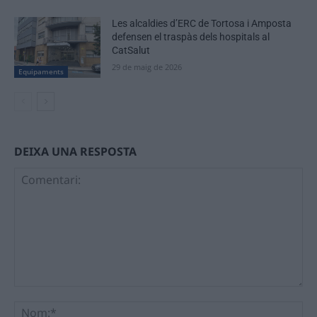
Les alcaldies d’ERC de Tortosa i Amposta
defensen el traspàs dels hospitals al
CatSalut
29 de maig de 2026
Equipaments
DEIXA UNA RESPOSTA
Comentari:
No