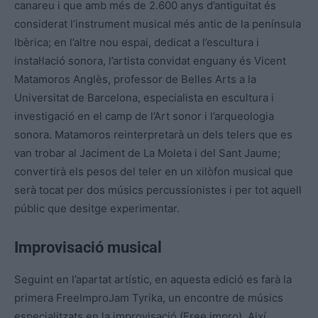
canareu i que amb més de 2.600 anys d’antiguitat és
considerat l’instrument musical més antic de la península
Ibèrica; en l’altre nou espai, dedicat a l’escultura i
instal·lació sonora, l’artista convidat enguany és Vicent
Matamoros
Anglès
, professor de Belles Arts a la
Universitat de Barcelona, especialista en escultura i
investigació en el camp de l’Art sonor i l’arqueologia
sonora. Matamoros reinterpretarà un dels telers que es
van trobar al Jaciment de La Moleta i del Sant Jaume;
convertirà els pesos del teler en un xilòfon musical que
serà tocat per dos músics percussionistes i per tot aquell
públic que desitge experimentar.
Improvisació musical
Seguint en l’apartat artístic, en aquesta edició es farà la
primera
FreeImproJam
Tyrika
, un encontre de músics
especialitzats en la improvisació (
Free
impro
). Així,