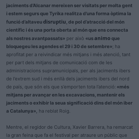
jaciments d’Alcanar mereixen ser visitats per molta gent
i estem segurs que
Tyrika
realitza d’una forma òptima la
disruptiu
funció d’altaveu
, de pol d’atracció del món
científic i és una porta oberta al món que ens connecta
animo
als nostres avantpassats»
per això
«us
que
bloquegeu les agendes el 29 i 30 de setembre»
; ha
aprofitat per a reivindicar més mitjans i més atenció, tant
per part dels mitjans de comunicació com de les
administracions supramunicipals, per als jaciments ibers
de l’extrem sud i més enllà dels jaciments ibers del nord
de país, que són els que s’emporten tota l’atenció:
«més
mitjans per avançar en les excavacions, mantenir els
jaciments o exhibir la seua significació dins del món iber
a Catalunya»,
ha reblat Roig.
Mentre, el regidor de Cultura, Xavier Barrera, ha remarcat
la gran feina que fa el festival per atraure un públic que