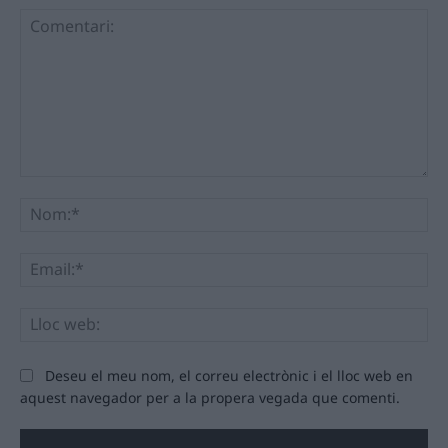
Comentari:
No
Ema
Llo
we
Deseu el meu nom, el correu electrònic i el lloc web en
aquest navegador per a la propera vegada que comenti.