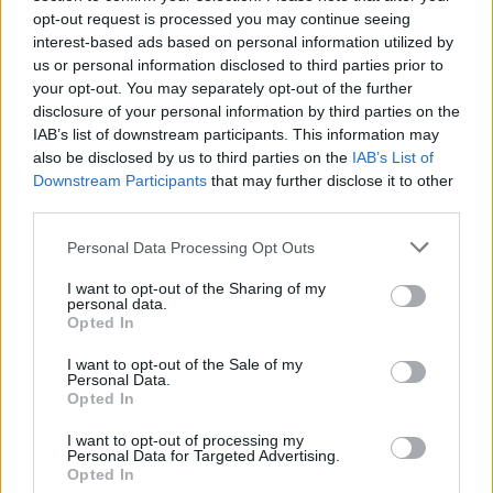
La UE ajorna la votació
El Govern destina 7,3 MEUR
opt-out request is processed you may continue seeing
sobre l’oficialitat del català,
a la prevenció de les
interest-based ads based on personal information utilized by
el basc i el gallec després
violències masclistes en
us or personal information disclosed to third parties prior to
«d’un debat constructiu»
l’àmbit municipal i comarcal
your opt-out. You may separately opt-out of the further
disclosure of your personal information by third parties on the
IAB’s list of downstream participants. This information may
also be disclosed by us to third parties on the
IAB’s List of
Downstream Participants
that may further disclose it to other
third parties.
Personal Data Processing Opt Outs
I want to opt-out of the Sharing of my
personal data.
Opted In
Redaccio
I want to opt-out of the Sale of my
Periodistes
Personal Data.
Opted In
I want to opt-out of processing my
Personal Data for Targeted Advertising.
ARTICLES RELACIONATS
Opted In