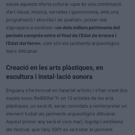
sense aquesta oferta cultural «que és una combinació
d’art visual, música, xerrades i gastronomia, amb una
programació i atrevida i de qualitat», potser mai
s’aproparia a
conèixer
«
un dels millors patrimonis del
període
comprès
entre el final de l’Edat de bronze i
l’Edat del ferro»
, com són els jaciments arqueològics
ibers d’Alcanar.
Creació en les arts plàstiques, en
escultura i instal·lació sonora
Enguany s’ha innovat en l’apartat artístic i s’han creat dos
espais nous:
ReIBERar
‘T
«
on 12 artistes de les arts
plàstiques, un serà IA, seran convidats a reinterpretar un
element trobat als jaciments arqueològics d’Alcanar.
Aquest primer any serà el corn marí, logotip i emblema
del festival, que l’any 2001 es va trobar al jaciment