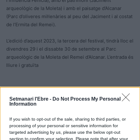
i influència Fenícia), amb el patrimoni (Jaciment
arqueològic de la Moleta) i amb el paisatge d’Alcanar
(Parc d’oliveres mil·lenàries al peu del Jaciment i al costat
de l’Ermita del Remei).
L’edició d’aquest 2023, la tercera del festival, tindrà lloc el
divendres 29 i el dissabte 30 de setembre al Parc
arqueològic de la Moleta del Remei d’Alcanar. L’entrada és
lliure i gratuïta
Setmanari l'Ebre -
Do Not Process My Personal
Information
If you wish to opt-out of the sale, sharing to third parties, or
processing of your personal or sensitive information for
targeted advertising by us, please use the below opt-out
Article anterior
Article següent
section to confirm your selection. Please note that after your