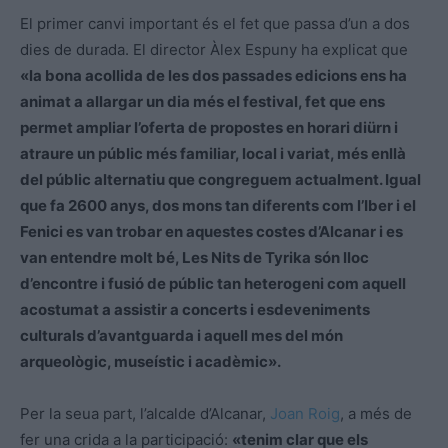
El primer canvi important és el fet que passa d’un a dos
dies de durada. El director Àlex Espuny ha explicat que
«la bona acollida de les
dos
passades edicions ens ha
animat a allargar un dia més el festival, fet que ens
permet ampliar l’oferta de propostes en horari diürn i
atraure un públic més familiar, local i variat, més enllà
del públic alternatiu que congreguem actualment. Igual
que fa 2600 anys, dos mons tan diferents com l’Iber i el
Fenici es van trobar en aquestes costes d’Alcanar i es
van entendre molt bé, Les Nits de
Tyrika
són lloc
d’encontre i fusió de públic tan heterogeni com aquell
acostumat a assistir a concerts i esdeveniments
culturals d’avantguarda i aquell mes del món
arqueològic, museístic i acadèmic».
Per la seua part, l’alcalde d’Alcanar,
Joan Roig
, a més de
fer una crida a la participació:
«tenim clar que els