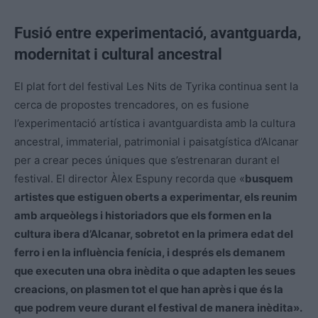
Fusió entre experimentació, avantguarda,
modernitat i cultural ancestral
El plat fort del festival Les Nits de
Tyrika
continua sent la
cerca de propostes trencadores, on es fusione
l’experimentació artística i avantguardista amb la cultura
ancestral, immaterial, patrimonial i paisatgística d’Alcanar
per a crear peces úniques que s’estrenaran durant el
festival. El director Àlex Espuny recorda que «
busquem
artistes que estiguen oberts a experimentar, els reunim
amb arqueòlegs i historiadors que els formen en la
cultura ibera d’Alcanar, sobretot en la primera edat del
ferro i en la influència fenícia, i després els demanem
que executen una obra inèdita o que adapten les seues
creacions, on plasmen tot el que han
après
i que és la
que podrem veure durant el festival de manera inèdita».