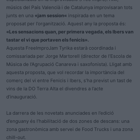
músics del País Valencià i de Catalunya improvisaran tots
junts en una
«
jam
session
«
inspirada en un tema
proposat per l’organització. Aquest any la proposta és:
«Les sensacions quan, per primera vegada, els Ibers van
tastar el vi que portaven els fenicis».
Aquesta
FreeImproJam
Tyrika
estarà coordinada i
comissariada per Jorge Martorell (director de l’Escola de
Música de l’Agrupació Canareva i saxofonista). Lligat amb
aquesta proposta, que vol recordar la importància del
comerç del vi entre Fenicis i Ibers, s’ha previst un tast de
vins de la DO Terra Alta el divendres a l’acte
d’inauguració.
La darrera de les novetats anunciades en l’edició
d’enguany és l’habilitació de
dos
zones de descans: una
zona gastronòmica amb servei de
Food
Trucks
i una zona
chill-out.