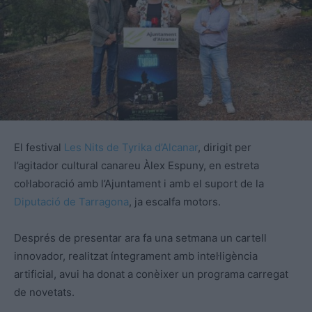
El festival
Les Nits de
Tyrika
d’Alcanar
, dirigit per
l’agitador cultural canareu Àlex Espuny, en estreta
col·laboració amb l’Ajuntament i amb el suport de la
Diputació de Tarragona
, ja escalfa motors.
Després de presentar ara fa una setmana un cartell
innovador, realitzat íntegrament amb intel·ligència
artificial, avui ha donat a
conèixer
un programa carregat
de novetats.