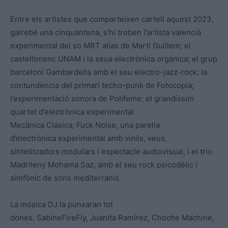
Entre els artistes que comparteixen cartell aquest 2023,
gairebé una cinquantena, s’hi troben l’artista valencià
experimental del so
MRT
alias
de Martí Guillem; el
castellonenc
UNAM
i la seua electrònica orgànica; el grup
barceloní
Gambardella
amb el seu electro-jazz-rock; la
contundència del primari
techo
-punk de
Fotocopia
;
l’experimentació sonora de
Polifeme
; el grandíssim
quartet d’electrònica experimental
Mecánica
Clásica
;
Fuck
Noise
, una parella
d’
electrònica
experimental amb vinils, veus,
sintetitzadors modulars i espectacle audiovisual, i el trio
Madrileny
Mohama
Saz
, amb el seu rock psicodèlic i
simfònic de sons mediterranis.
La música DJ la punxaran
tot
dones
,
SabineFireFly
,
Juanita
Ramírez,
Choche
Machine
,