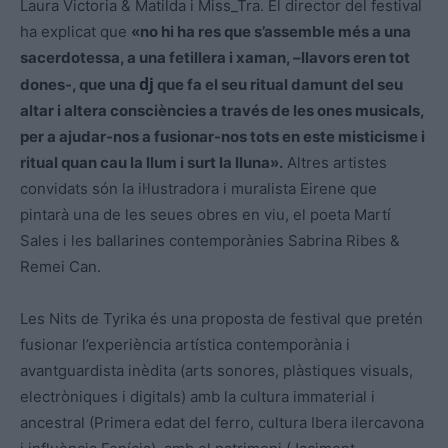
Laura
Victoria
& Matilda i
Miss_Tra
. El director del festival
ha explicat que
«no hi ha res que s’assemble més a una
sacerdotessa, a una fetillera i xaman
, –
llavors eren
tot
dj
dones
-, que una
que fa el seu ritual damunt del seu
altar i altera consciències a través de les ones musicals,
per a ajudar-nos a fusionar-nos tots en
este
misticisme i
ritual quan cau la llum i surt la lluna».
Altres artistes
convidats són la il·lustradora i muralista
Eirene
que
pintarà una de les seues obres en viu, el poeta Martí
Sales i les ballarines contemporànies Sabrina Ribes &
Remei Can.
Les Nits de
Tyrika
és una proposta de festival que pretén
fusionar l’experiència artística contemporània i
avantguardista inèdita (arts sonores, plàstiques visuals,
electròniques i digitals) amb la cultura immaterial i
ancestral (Primera edat del ferro, cultura Ibera ilercavona