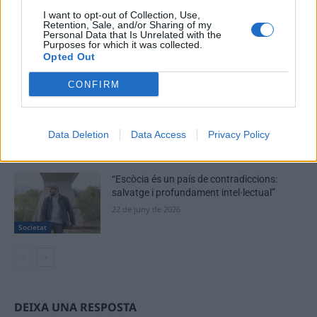
I want to opt-out of Collection, Use,
La Ràpita optarà al Pla de Barris amb un
Retention, Sale, and/or Sharing of my
projecte valorat en 12,5 milions d’euros
Personal Data that Is Unrelated with the
Purposes for which it was collected.
10 de juliol de 2026
Opted Out
Societat
CONFIRM
La nova passarel·la entre Pla d’Empúries i
el Grau i la neteja del barranc de la Mina,
primeres escomeses del Pla de Barris
Data Deletion
Data Access
Privacy Policy
13 de juliol de 2026
Societat
“Escòcia és un país de contradiccions:
salvatge i profundament intel·lectual”
22 de juny de 2026
Societat
DEIXA UNA RESPOSTA