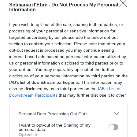
Setmanari l'Ebre -
Do Not Process My Personal
primeres escomeses del Pla de Barris
Information
13 de juliol de 2026
Societat
If you wish to opt-out of the sale, sharing to third parties, or
“Escòcia és un país de contradiccions:
processing of your personal or sensitive information for
salvatge i profundament intel·lectual”
targeted advertising by us, please use the below opt-out
22 de juny de 2026
section to confirm your selection. Please note that after your
Societat
opt-out request is processed you may continue seeing
interest-based ads based on personal information utilized by
us or personal information disclosed to third parties prior to
your opt-out. You may separately opt-out of the further
disclosure of your personal information by third parties on the
IAB’s list of downstream participants. This information may
DEIXA UNA RESPOSTA
also be disclosed by us to third parties on the
IAB’s List of
Downstream Participants
that may further disclose it to other
third parties.
Personal Data Processing Opt Outs
I want to opt-out of the Sharing of my
personal data.
Opted In