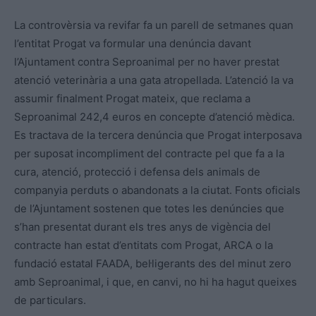
La controvèrsia va revifar fa un parell de setmanes quan
l’entitat Progat va formular una denúncia davant
l’Ajuntament contra Seproanimal per no haver prestat
atenció veterinària a una gata atropellada. L’atenció la va
assumir finalment Progat mateix, que reclama a
Seproanimal 242,4 euros en concepte d’atenció mèdica.
Es tractava de la tercera denúncia que Progat interposava
per suposat incompliment del contracte pel que fa a la
cura, atenció, protecció i defensa dels animals de
companyia perduts o abandonats a la ciutat. Fonts oficials
de l’Ajuntament sostenen que totes les denúncies que
s’han presentat durant els tres anys de vigència del
contracte han estat d’entitats com Progat, ARCA o la
fundació estatal FAADA, bel·ligerants des del minut zero
amb Seproanimal, i que, en canvi, no hi ha hagut queixes
de particulars.