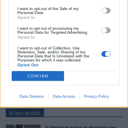
Comentari:
I want to opt-out of the Sale of my
Personal Data.
No
Opted In
I want to opt-out of processing my
Ema
Personal Data for Targeted Advertising.
Opted In
Llo
I want to opt-out of Collection, Use,
we
Retention, Sale, and/or Sharing of my
Personal Data that Is Unrelated with the
Purposes for which it was collected.
Deseu el meu nom, el correu electrònic i el lloc web en
Opted Out
aquest navegador per a la propera vegada que comenti.
CONFIRM
Data Deletion
Data Access
Privacy Policy
ÚLTIMES NOTÍCIES
El Meteocat activa un dispositiu per