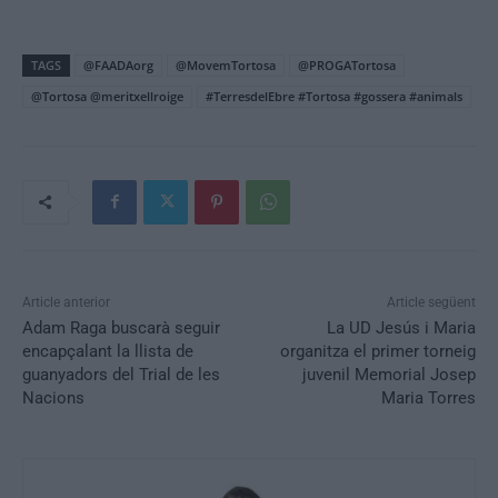
TAGS
@FAADAorg
@MovemTortosa
@PROGATortosa
@Tortosa @meritxellroige
#TerresdelEbre #Tortosa #gossera #animals
Article anterior
Article següent
Adam Raga buscarà seguir
La UD Jesús i Maria
encapçalant la llista de
organitza el primer torneig
guanyadors del Trial de les
juvenil Memorial Josep
Nacions
Maria Torres