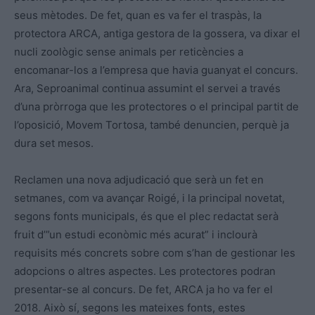
seus mètodes. De fet, quan es va fer el traspàs, la
protectora ARCA, antiga gestora de la gossera, va dixar el
nucli zoològic sense animals per reticències a
encomanar-los a l’empresa que havia guanyat el concurs.
Ara, Seproanimal continua assumint el servei a través
d’una pròrroga que les protectores o el principal partit de
l’oposició, Movem Tortosa, també denuncien, perquè ja
dura set mesos.
Reclamen una nova adjudicació que serà un fet en
setmanes, com va avançar Roigé, i la principal novetat,
segons fonts municipals, és que el plec redactat serà
fruit d’”un estudi econòmic més acurat” i inclourà
requisits més concrets sobre com s’han de gestionar les
adopcions o altres aspectes. Les protectores podran
presentar-se al concurs. De fet, ARCA ja ho va fer el
2018. Això sí, segons les mateixes fonts, estes