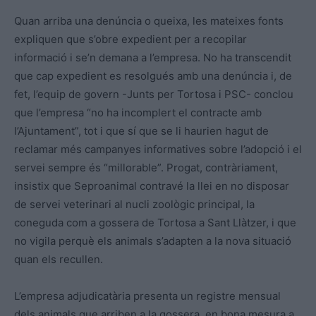
Quan arriba una denúncia o queixa, les mateixes fonts
expliquen que s’obre expedient per a recopilar
informació i se’n demana a l’empresa. No ha transcendit
que cap expedient es resolgués amb una denúncia i, de
fet, l’equip de govern -Junts per Tortosa i PSC- conclou
que l’empresa “no ha incomplert el contracte amb
l’Ajuntament”, tot i que sí que se li haurien hagut de
reclamar més campanyes informatives sobre l’adopció i el
servei sempre és “millorable”. Progat, contràriament,
insistix que Seproanimal contravé la llei en no disposar
de servei veterinari al nucli zoològic principal, la
coneguda com a gossera de Tortosa a Sant Llàtzer, i que
no vigila perquè els animals s’adapten a la nova situació
quan els recullen.
L’empresa adjudicatària presenta un registre mensual
dels animals que arriben a la gossera, en bona mesura a