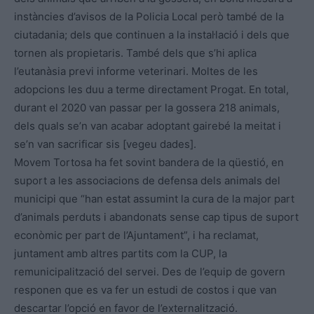
instàncies d’avisos de la Policia Local però també de la
ciutadania; dels que continuen a la instal·lació i dels que
tornen als propietaris. També dels que s’hi aplica
l’eutanàsia previ informe veterinari. Moltes de les
adopcions les duu a terme directament Progat. En total,
durant el 2020 van passar per la gossera 218 animals,
dels quals se’n van acabar adoptant gairebé la meitat i
se’n van sacrificar sis [vegeu dades].
Movem Tortosa ha fet sovint bandera de la qüestió, en
suport a les associacions de defensa dels animals del
municipi que “han estat assumint la cura de la major part
d’animals perduts i abandonats sense cap tipus de suport
econòmic per part de l’Ajuntament”, i ha reclamat,
juntament amb altres partits com la CUP, la
remunicipalització del servei. Des de l’equip de govern
responen que es va fer un estudi de costos i que van
descartar l’opció en favor de l’externalització.