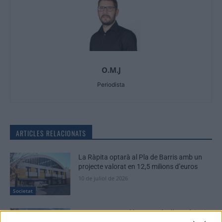
O.M.J
Periodista
ARTICLES RELACIONATS
La Ràpita optarà al Pla de Barris amb un
projecte valorat en 12,5 milions d’euros
10 de juliol de 2026
Societat
La nova passarel·la entre Pla d’Empúries i
el Grau i la neteja del barranc de la Mina,