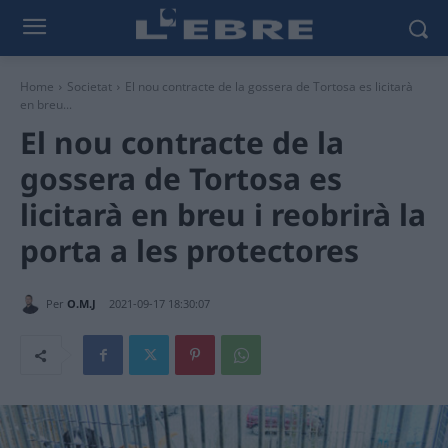
Home
Societat
El nou contracte de la gossera de Tortosa es licitarà
en breu...
El nou contracte de la
gossera de Tortosa es
licitarà en breu i reobrirà la
porta a les protectores
Per
O.M.J
2021-09-17 18:30:07