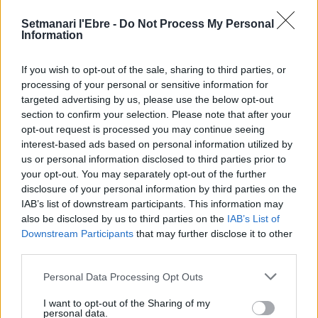
Setmanari l'Ebre -
Do Not Process My Personal
Els vestits de paper guanyen força
Information
enguany amb més modistes i gairebé
40 peces a concurs
If you wish to opt-out of the sale, sharing to third parties, or
31 de juliol de 2026
processing of your personal or sensitive information for
targeted advertising by us, please use the below opt-out
section to confirm your selection. Please note that after your
“L’eclipsi serà una oportunitat també
per a gaudir de les Festes Majors
opt-out request is processed you may continue seeing
d’Amposta”
interest-based ads based on personal information utilized by
us or personal information disclosed to third parties prior to
31 de juliol de 2026
your opt-out. You may separately opt-out of the further
disclosure of your personal information by third parties on the
Blaumut lidera el cartell musical de les
IAB’s list of downstream participants. This information may
Festes
also be disclosed by us to third parties on the
IAB’s List of
31 de juliol de 2026
Downstream Participants
that may further disclose it to other
third parties.
Personal Data Processing Opt Outs
Caçadors de subvencions
30 de juliol de 2026
I want to opt-out of the Sharing of my
personal data.