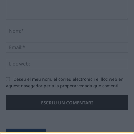
Comentari:
No
Ema
Llo
we
Deseu el meu nom, el correu electrònic i el lloc web en
aquest navegador per a la propera vegada que comenti.
ÚLTIMES NOTÍCIES