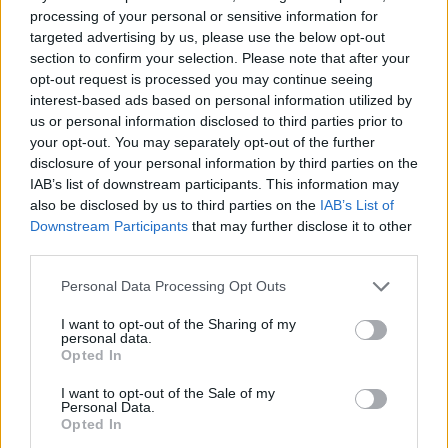
we
processing of your personal or sensitive information for
targeted advertising by us, please use the below opt-out
Deseu el meu nom, el correu electrònic i el lloc web en
section to confirm your selection. Please note that after your
aquest navegador per a la propera vegada que comenti.
opt-out request is processed you may continue seeing
interest-based ads based on personal information utilized by
us or personal information disclosed to third parties prior to
your opt-out. You may separately opt-out of the further
disclosure of your personal information by third parties on the
IAB’s list of downstream participants. This information may
also be disclosed by us to third parties on the
IAB’s List of
Downstream Participants
that may further disclose it to other
ÚLTIMES NOTÍCIES
third parties.
Amposta recupera les Cases del Castell
Personal Data Processing Opt Outs
i culmina un projecte estratègic que
vincula patrimoni, turisme i
I want to opt-out of the Sharing of my
gastronomia
personal data.
Opted In
6 d'agost de 2026
I want to opt-out of the Sale of my
Els vestits de paper guanyen força
Personal Data.
enguany amb més modistes i gairebé
Opted In
40 peces a concurs