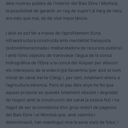
dels nostres pobles de l’interior del Baix Ebre i Montsià,
la possibilitat de garantir un reg de suport al llarg de l’any,
ara més que mai, és de vital importància.
I això es pot fer a través de l’aprofitament d’una
infraestructura construïda amb mentalitat franquista
(sobredimensionada i malbaratadora de recursos públics)
i amb l’únic objectiu de transvasar l’aigua de la conca
hidrogràfica de l’Ebre a la conca del Xúquer per afavorir
els interessos de la siderúrgia llevantina (per això el nom
inicial de canal Xerta-Càlig) i, per tant, totalment aliens a
l’agricultura ebrenca. Però el pas dels anys ha fet que
aquest projecte es quedés totalment obsolet i degradat
(el negoci amb la construcció del canal ja estava fet) i ha
hagut de ser la constància d’un grup reduït de pagesos
del Baix Ebre i el Montsià que, amb valentia i
determinació, han mantingut viva la seva visió de futur, i