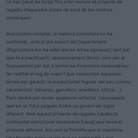
no han parat de lluitar fins a fer reviure el projecte de
regadiu d’aquestes zones de secà de les nostres
comarques.
Avui podem comptar, la mateixa consellera ho ha
confirmat, amb el ple suport del Departament
d’Agricultura (no ha estat així en altres èpoques), tant pel
que fa a planificació, assessorament tècnic, com per al
finançament per dur a terme les inversions necessàries i
fer realitat el reg de suport que necessiten aquestes
terres per garantir la productivitat regular del seu conreu
característic (oliveres, garrofers, ametllers, cítrics …).
Però també per esvair qualsevol vel·leïtat transvasista
que en un futur pogués tindre un govern de signe
diferent. Amb aquest projecte de regadiu s’acaba la
continuïtat estructural necessària (canal) que tenia el
projecte anterior, així com la filosofia que el mantenia.
Una filosofia transvasista que no compartim i que