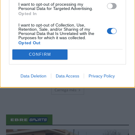
I want to opt-out of processing my
31 de juliol de 2026
Personal Data for Targeted Advertising.
Opted In
“L’eclipsi serà una oportunitat també
I want to opt-out of Collection, Use,
per a gaudir de les Festes Majors
Retention, Sale, and/or Sharing of my
d’Amposta”
Personal Data that Is Unrelated with the
Purposes for which it was collected.
31 de juliol de 2026
Opted Out
CONFIRM
Blaumut lidera el cartell musical de les
Festes
31 de juliol de 2026
Data Deletion
Data Access
Privacy Policy
Carrega més