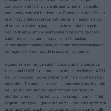
combatríem de forma clara els ajuntaments i consells
comarcals, com així ho demostra l’aposta que hem fet per
la utilització dels recursos naturals en el mateix territori i
el suport a la nostra pagesia com ha quedat ben palès,
des de fa anys, amb el manteniment de parts de l’obra
existent (camins, ponts, baranes,…) i l’oposició,
reiteradament manifestada, en contra del transvasament
de l’aigua de l’Ebre fora de la seva conca natural.
Aquest serà un reg de suport d’acord amb la demanda
real actual (1.025 propietaris amb una superfície de 4.731
ha) i amb possibilitat de creixement fins a 7.000 ha a deu
anys vista. Tot amb la previsió i compromís d’una inversió
de 50,5 M€ per part del Departament d’Agricultura
distribuïts en els diferents anys de la implementació del
regadiu. Un regadiu que entre Xerta i Roquetes aprofitarà
la infraestructura actual del canal, però que a partir d’allí