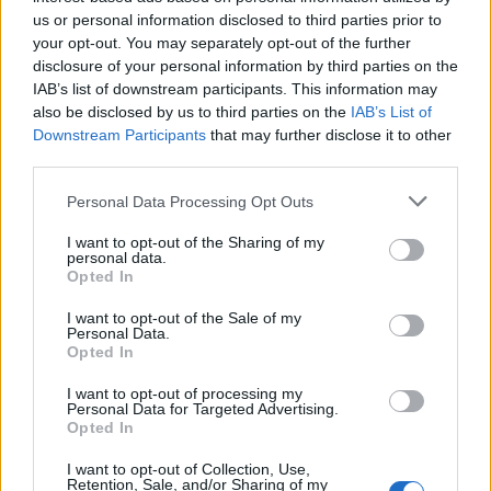
us or personal information disclosed to third parties prior to
ÚLTIMES NOTÍCIES
your opt-out. You may separately opt-out of the further
disclosure of your personal information by third parties on the
IAB’s list of downstream participants. This information may
Blaumut lidera el cartell musical de les
Festes
also be disclosed by us to third parties on the
IAB’s List of
Downstream Participants
that may further disclose it to other
31 de juliol de 2026
third parties.
Personal Data Processing Opt Outs
Caçadors de subvencions
I want to opt-out of the Sharing of my
30 de juliol de 2026
personal data.
Opted In
I want to opt-out of the Sale of my
Personal Data.
Amposta viurà unes festes amb més
Opted In
de 200 actes i l’expectació per l’eclipsi
31 de juliol de 2026
I want to opt-out of processing my
Personal Data for Targeted Advertising.
Opted In
I want to opt-out of Collection, Use,
Només 3 de cada 10 turistes visiten la
Retention, Sale, and/or Sharing of my