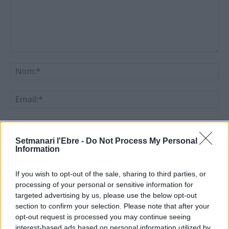
Comentari:
No
Ema
Llo
we
Setmanari l'Ebre -
Do Not Process My Personal
Information
Deseu el meu nom, el correu electrònic i el lloc web en
aquest navegador per a la propera vegada que comenti.
If you wish to opt-out of the sale, sharing to third parties, or
processing of your personal or sensitive information for
targeted advertising by us, please use the below opt-out
section to confirm your selection. Please note that after your
opt-out request is processed you may continue seeing
interest-based ads based on personal information utilized by