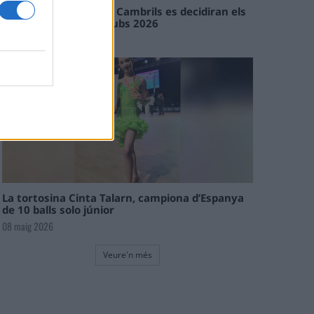
En les tirades de Flix i Cambrils es decidiran els
campions de l’Interclubs 2026
08 maig 2026
La tortosina Cinta Talarn, campiona d’Espanya
de 10 balls solo júnior
08 maig 2026
Veure'n més