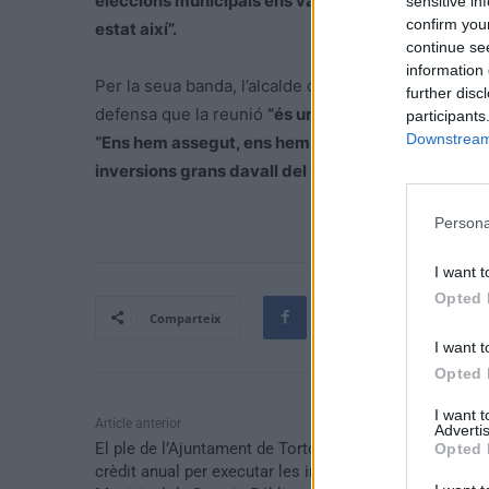
eleccions municipals ens van dir que si l’abocador n
sensitive in
confirm you
estat així”.
continue se
information 
Per la seua banda, l’alcalde de Móra d’Ebre, Joan Pi
further disc
defensa que la reunió
“és un punt de partida”
per 
participants
Downstream 
“Ens hem assegut, ens hem escoltat i tornarem a 
inversions grans davall del braç i amb tot solucion
Persona
I want t
Opted 
Comparteix
I want t
Opted 
I want 
Article anterior
Advertis
El ple de l’Ajuntament de Tortosa aprova l’operació de
Opted 
crèdit anual per executar les inversions de l’Empresa