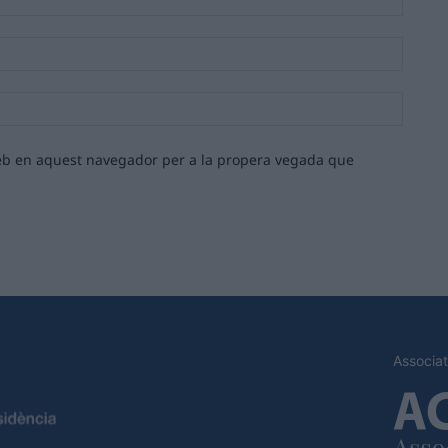
Email:*
Lloc
web:
 web en aquest navegador per a la propera vegada que
Associat