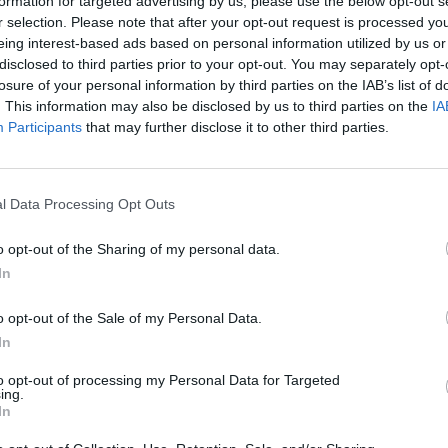
o estava llest abans del 17 de juliol, es pararia, i no ha
formation for targeted advertising by us, please use the below opt-out s
r selection. Please note that after your opt-out request is processed y
eing interest-based ads based on personal information utilized by us or
disclosed to third parties prior to your opt-out. You may separately opt-
ñol, no va ser tan dur amb la posició de la Generalitat i
losure of your personal information by third parties on the IAB’s list of
a emprendre polítiques de desenvolupament en el futur
.
. This information may also be disclosed by us to third parties on the
IA
Participants
that may further disclose it to other third parties.
reunir-nos. Sabíem que no sortiríem de la trobada amb
at. És evident”,
sentenciava.
l Data Processing Opt Outs
o opt-out of the Sharing of my personal data.
In
o opt-out of the Sale of my Personal Data.
In
to opt-out of processing my Personal Data for Targeted
Article següent
ing.
Baix Ebre Innova ha programat dos cursos de gestió
In
administrativa i soldadura