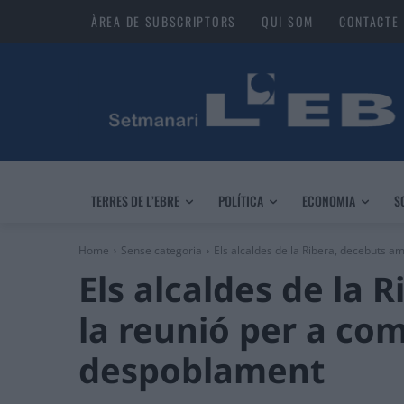
ÀREA DE SUBSCRIPTORS
QUI SOM
CONTACTE
TERRES DE L’EBRE
POLÍTICA
ECONOMIA
S
Home
Sense categoria
Els alcaldes de la Ribera, decebuts am
Els alcaldes de la 
la reunió per a com
despoblament