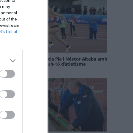
ection to
ou may
 personal
out of the
 downstream
B’s List of
Paula Sintorres, Patrícia Pla i Néstor Altaba amb
la selecció catalana sub-16 d’atletisme
08 maig 2026