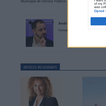
I want t
Municipal de Serveis Públics
of my P
was col
Opted 
Andreu Prunera
Periodista
ARTICLES RELACIONATS