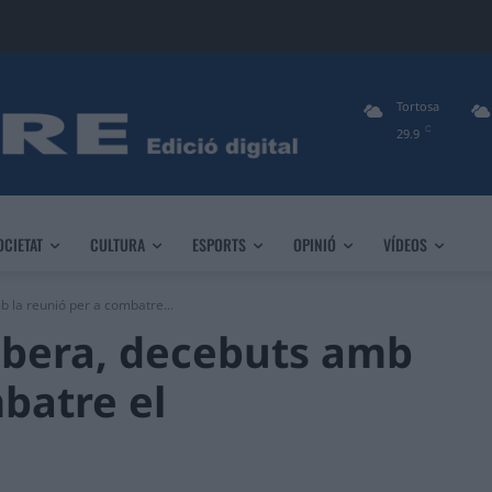
Tortosa
C
29.9
OCIETAT
CULTURA
ESPORTS
OPINIÓ
VÍDEOS
b la reunió per a combatre...
Ribera, decebuts amb
batre el