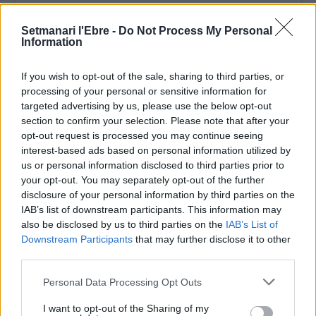
Setmanari l'Ebre -
Do Not Process My Personal
Information
Comentari:
No
If you wish to opt-out of the sale, sharing to third parties, or
processing of your personal or sensitive information for
targeted advertising by us, please use the below opt-out
Ema
section to confirm your selection. Please note that after your
opt-out request is processed you may continue seeing
Llo
interest-based ads based on personal information utilized by
we
us or personal information disclosed to third parties prior to
your opt-out. You may separately opt-out of the further
Deseu el meu nom, el correu electrònic i el lloc web en
disclosure of your personal information by third parties on the
aquest navegador per a la propera vegada que comenti.
IAB’s list of downstream participants. This information may
also be disclosed by us to third parties on the
IAB’s List of
Downstream Participants
that may further disclose it to other
third parties.
Personal Data Processing Opt Outs
I want to opt-out of the Sharing of my