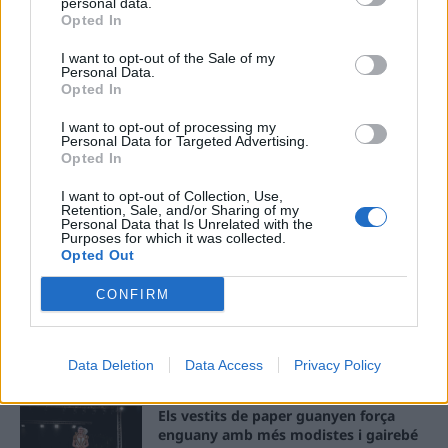
ÚLTIMES NOTÍCIES
personal data.
Opted In
L’Observatori de l’Ebre lidera de nou la
I want to opt-out of the Sale of my
recerca sobre l’astre rei en el segon
Personal Data.
Opted In
eclipsi solar total de la seva història
7 d'agost de 2026
I want to opt-out of processing my
Personal Data for Targeted Advertising.
Opted In
L’Ajuntament de Tortosa amplia el
termini de les obres de l’aparcament
I want to opt-out of Collection, Use,
dels terrenys de Renfe per les altes
Retention, Sale, and/or Sharing of my
Personal Data that Is Unrelated with the
temperatures
Purposes for which it was collected.
7 d'agost de 2026
Opted Out
Amposta recupera les Cases del Castell
CONFIRM
i culmina un projecte estratègic que
vincula patrimoni, turisme i
gastronomia
Data Deletion
Data Access
Privacy Policy
6 d'agost de 2026
Els vestits de paper guanyen força
enguany amb més modistes i gairebé