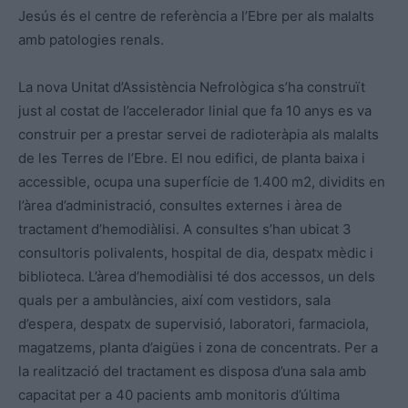
Jesús és el centre de referència a l’Ebre per als malalts
amb patologies renals.
La nova Unitat d’Assistència Nefrològica s’ha construït
just al costat de l’accelerador linial que fa 10 anys es va
construir per a prestar servei de radioteràpia als malalts
de les Terres de l’Ebre. El nou edifici, de planta baixa i
accessible, ocupa una superfície de 1.400 m2, dividits en
l’àrea d’administració, consultes externes i àrea de
tractament d’hemodiàlisi. A consultes s’han ubicat 3
consultoris polivalents, hospital de dia, despatx mèdic i
biblioteca. L’àrea d’hemodiàlisi té dos accessos, un dels
quals per a ambulàncies, així com vestidors, sala
d’espera, despatx de supervisió, laboratori, farmaciola,
magatzems, planta d’aigües i zona de concentrats. Per a
la realització del tractament es disposa d’una sala amb
capacitat per a 40 pacients amb monitoris d’última