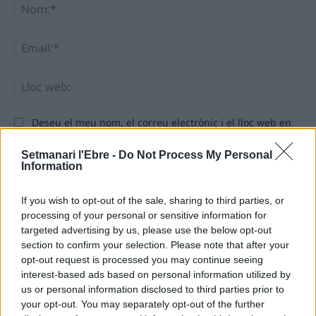
No
Ema
Llo
we
Deseu el meu nom, el correu electrònic i el lloc web en
aquest navegador per a la propera vegada que comenti.
Setmanari l'Ebre -
Do Not Process My Personal
Information
If you wish to opt-out of the sale, sharing to third parties, or
processing of your personal or sensitive information for
targeted advertising by us, please use the below opt-out
section to confirm your selection. Please note that after your
ÚLTIMES NOTÍCIES
opt-out request is processed you may continue seeing
interest-based ads based on personal information utilized by
L’Observatori de l’Ebre lidera de nou la
us or personal information disclosed to third parties prior to
recerca sobre l’astre rei en el segon
your opt-out. You may separately opt-out of the further
eclipsi solar total de la seva història