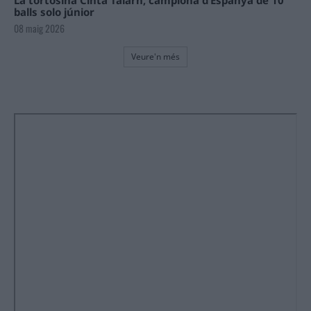
La tortosina Cinta Talarn, campiona d’Espanya de 10
balls solo júnior
08 maig 2026
Veure'n més