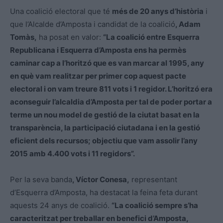
Una coalició electoral que té
més de 20 anys d’història
i
que l’Alcalde d’Amposta i candidat de la coalició
, Adam
Tomàs,
ha posat en valor:
“La coalició entre Esquerra
Republicana i Esquerra d’Amposta ens ha permès
caminar cap a l’horitzó que es van marcar al 1995, any
en què vam realitzar per primer cop aquest pacte
electoral i on vam treure 811 vots i 1 regidor. L’horitzó era
aconseguir l’alcaldia d’Amposta per tal de poder portar a
terme un nou model de gestió de la ciutat basat en la
transparència, la participació ciutadana i en la gestió
eficient dels recursos; objectiu que vam assolir l’any
2015 amb 4.400 vots i 11 regidors”.
Per la seva banda
, Víctor Conesa,
representant
d’Esquerra d’Amposta, ha destacat la feina feta durant
aquests 24 anys de coalició.
“La coalició sempre s’ha
caracteritzat per treballar en benefici d’Amposta,