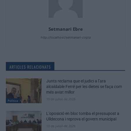
Setmanari Ebre
http://localhost/setmanari-copia
ARTICLES RELACIONATS
Junts reclama que el judici a l’ara
alcaldable Ferré per les dietes se faça com
més aviat millor
10 de juliol de 2026
Política
L’oposició en bloc tomba el pressupost a
Ulldecona i reprova el govern municipal
10 de juliol de 2026