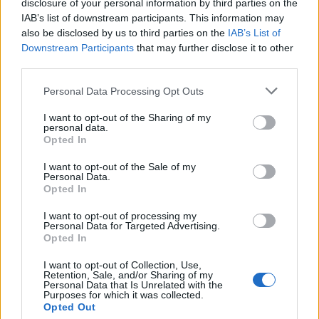
disclosure of your personal information by third parties on the
7 d'agost de 2026
IAB’s list of downstream participants. This information may
also be disclosed by us to third parties on the
IAB’s List of
Downstream Participants
that may further disclose it to other
L’Ajuntament de Tortosa amplia el
third parties.
termini de les obres de l’aparcament
dels terrenys de Renfe per les altes
Personal Data Processing Opt Outs
temperatures
7 d'agost de 2026
I want to opt-out of the Sharing of my
personal data.
Amposta recupera les Cases del Castell
Opted In
i culmina un projecte estratègic que
vincula patrimoni, turisme i
I want to opt-out of the Sale of my
Personal Data.
gastronomia
Opted In
6 d'agost de 2026
I want to opt-out of processing my
Personal Data for Targeted Advertising.
Els vestits de paper guanyen força
Opted In
enguany amb més modistes i gairebé
40 peces a concurs
I want to opt-out of Collection, Use,
31 de juliol de 2026
Retention, Sale, and/or Sharing of my
Personal Data that Is Unrelated with the
Purposes for which it was collected.
Carrega més
Opted Out