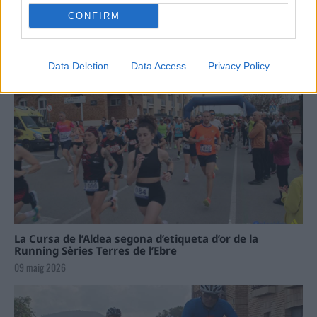
CONFIRM
Data Deletion
Data Access
Privacy Policy
La Cursa de l’Aldea segona d’etiqueta d’or de la
Running Sèries Terres de l’Ebre
09 maig 2026