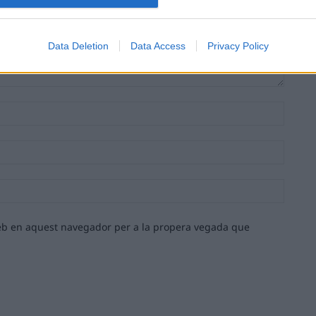
Data Deletion
Data Access
Privacy Policy
Nom:*
Email:*
Lloc
web:
 web en aquest navegador per a la propera vegada que