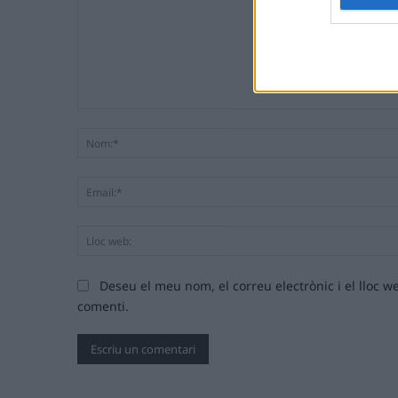
Comentari:
Deseu el meu nom, el correu electrònic i el lloc
comenti.