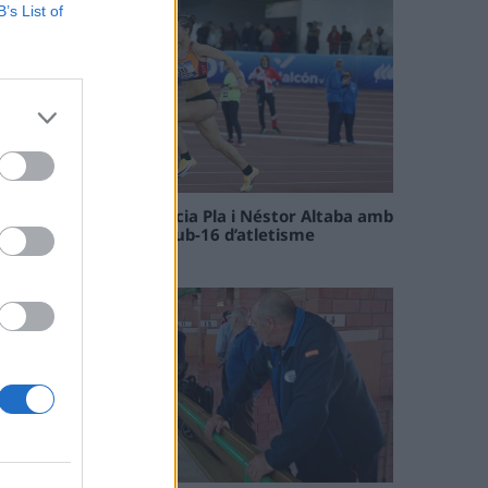
B’s List of
Paula Sintorres, Patrícia Pla i Néstor Altaba amb
la selecció catalana sub-16 d’atletisme
08 maig 2026