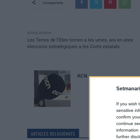
Comparteix
Article anterior
Les Terres de l’Ebre tornen a les urnes, ara en unes
eleccions estratègiques a les Corts estatals
ACN
Setmanari
If you wish 
sensitive in
confirm you
continue se
information 
ARTICLES RELACIONATS
further disc