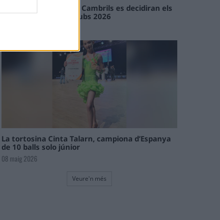
En les tirades de Flix i Cambrils es decidiran els
campions de l’Interclubs 2026
08 maig 2026
La tortosina Cinta Talarn, campiona d’Espanya
de 10 balls solo júnior
08 maig 2026
Veure'n més