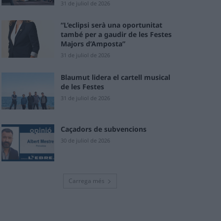
31 de juliol de 2026
“L’eclipsi serà una oportunitat
també per a gaudir de les Festes
Majors d’Amposta”
31 de juliol de 2026
Blaumut lidera el cartell musical
de les Festes
31 de juliol de 2026
Caçadors de subvencions
30 de juliol de 2026
Carrega més