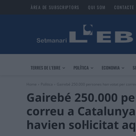
ÀREA DE SUBSCRIPTORS
QUI SOM
CONTACTE
TERRES DE L’EBRE
POLÍTICA
ECONOMIA
S
Home
Política
Gairebé 250.000 persones han votat per correu 
Gairebé 250.000 pe
correu a Catalunya
havien sol·licitat 