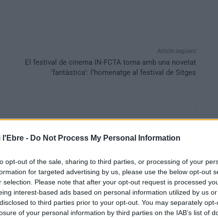
Article següent
El festival de cinema IN-FCTA torna amb una novetat
‘fantàstica’: l’homenatge al festival de Sitges
 l'Ebre -
Do Not Process My Personal Information
to opt-out of the sale, sharing to third parties, or processing of your per
formation for targeted advertising by us, please use the below opt-out s
r selection. Please note that after your opt-out request is processed y
eing interest-based ads based on personal information utilized by us or
disclosed to third parties prior to your opt-out. You may separately opt-
losure of your personal information by third parties on the IAB’s list of