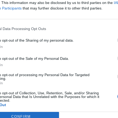
. This information may also be disclosed by us to third parties on the
IA
Participants
that may further disclose it to other third parties.
l Data Processing Opt Outs
o opt-out of the Sharing of my personal data.
In
Política
c tomba el pressupost a
El Ple d’Amposta aprova amb els vots
o opt-out of the Sale of my Personal Data.
va el govern municipal
d’ERC el tercer préstec bancari de l’actual
In
mandat
to opt-out of processing my Personal Data for Targeted
ing.
In
o opt-out of Collection, Use, Retention, Sale, and/or Sharing
ersonal Data that Is Unrelated with the Purposes for which it
lected.
Out
CONFIRM