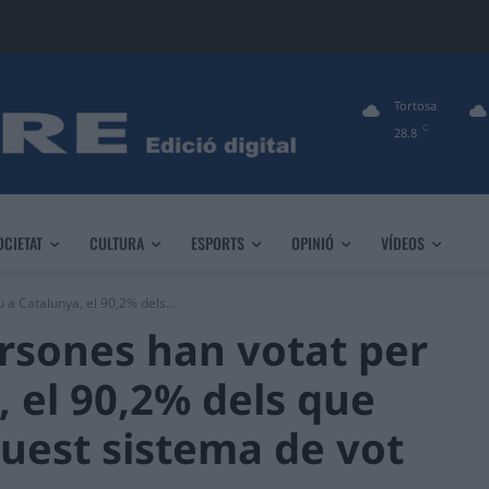
Tortosa
C
28.8
OCIETAT
CULTURA
ESPORTS
OPINIÓ
VÍDEOS
a Catalunya, el 90,2% dels...
rsones han votat per
, el 90,2% dels que
aquest sistema de vot