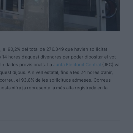
 el 90,2% del total de 276.349 que havien sol·licitat
s 14 hores d’aquest divendres per poder dipositar el vot
són dades provisionals. La
Junta Electoral Central
(JEC) va
uest dijous. A nivell estatal, fins a les 24 hores d’ahir,
correu, el 93,8% de les sol·licituds admeses. Correus
uesta xifra ja representa la més alta registrada en la