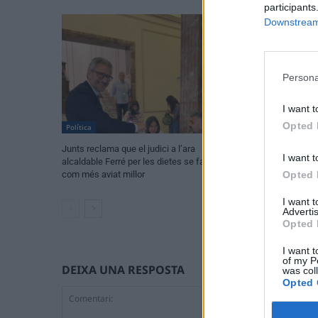
participants
Downstream 
Persona
I want t
Opted 
Política
Política
Junts reclama que el judici a l’ara
L’oposició en blo
I want t
alcaldable Ferré per les dietes se faça
Ulldecona i repro
Opted 
com més aviat millor
I want 
Advertis
Opted 
I want t
of my P
DEIXA UNA RESPOSTA
was col
Opted 