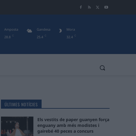
Amposta
Gandesa
Mora
C
C
C
28.8
25.4
32.4
ÚLTIMES NOTÍCIES
Els vestits de paper guanyen força
enguany amb més modistes i
gairebé 40 peces a concurs