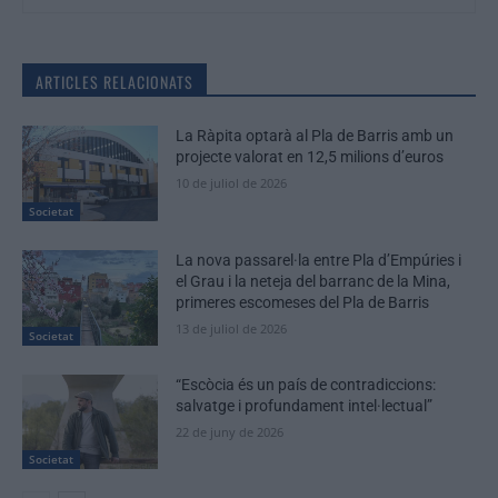
ARTICLES RELACIONATS
La Ràpita optarà al Pla de Barris amb un
projecte valorat en 12,5 milions d’euros
10 de juliol de 2026
Societat
La nova passarel·la entre Pla d’Empúries i
el Grau i la neteja del barranc de la Mina,
primeres escomeses del Pla de Barris
13 de juliol de 2026
Societat
“Escòcia és un país de contradiccions:
salvatge i profundament intel·lectual”
22 de juny de 2026
Societat