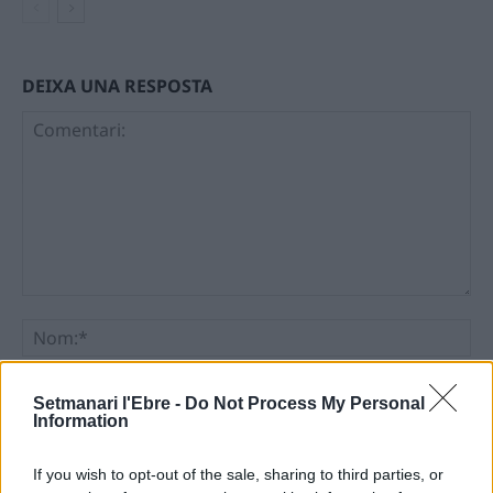
DEIXA UNA RESPOSTA
Comentari:
No
Ema
Setmanari l'Ebre -
Do Not Process My Personal
Information
Llo
we
If you wish to opt-out of the sale, sharing to third parties, or