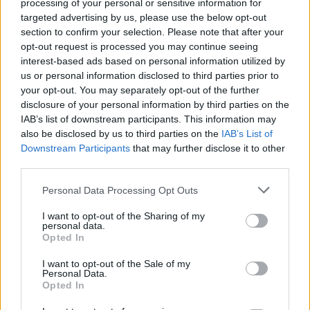
processing of your personal or sensitive information for
Deseu el meu nom, el correu electrònic i el lloc web en
targeted advertising by us, please use the below opt-out
aquest navegador per a la propera vegada que comenti.
section to confirm your selection. Please note that after your
opt-out request is processed you may continue seeing
interest-based ads based on personal information utilized by
us or personal information disclosed to third parties prior to
your opt-out. You may separately opt-out of the further
disclosure of your personal information by third parties on the
IAB’s list of downstream participants. This information may
also be disclosed by us to third parties on the
IAB’s List of
ÚLTIMES NOTÍCIES
Downstream Participants
that may further disclose it to other
third parties.
L’Observatori de l’Ebre lidera de nou la
recerca sobre l’astre rei en el segon
Personal Data Processing Opt Outs
eclipsi solar total de la seva història
I want to opt-out of the Sharing of my
7 d'agost de 2026
personal data.
Opted In
L’Ajuntament de Tortosa amplia el
I want to opt-out of the Sale of my
termini de les obres de l’aparcament
Personal Data.
dels terrenys de Renfe per les altes
Opted In
temperatures
7 d'agost de 2026