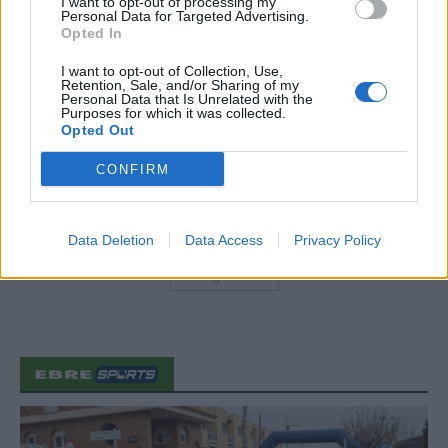
I want to opt-out of processing my
Personal Data for Targeted Advertising.
Opted In
Amposta recupera les Cases del Castell
i culmina un projecte estratègic que
I want to opt-out of Collection, Use,
vincula patrimoni, turisme i
Retention, Sale, and/or Sharing of my
gastronomia
Personal Data that Is Unrelated with the
Purposes for which it was collected.
6 d'agost de 2026
Opted Out
Els vestits de paper guanyen força
CONFIRM
enguany amb més modistes i gairebé
40 peces a concurs
31 de juliol de 2026
Data Deletion
Data Access
Privacy Policy
Carrega més