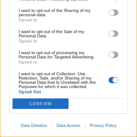
I want to opt-out of the Sharing of my
personal data.
Caçadors de subvencions
Opted In
30 de juliol de 2026
I want to opt-out of the Sale of my
Personal Data.
Opted In
Carrega més
I want to opt-out of processing my
Personal Data for Targeted Advertising.
Opted In
I want to opt-out of Collection, Use,
Retention, Sale, and/or Sharing of my
Personal Data that Is Unrelated with the
Purposes for which it was collected.
Opted Out
CONFIRM
Data Deletion
Data Access
Privacy Policy