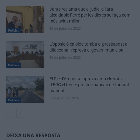
Junts reclama que el judici a l’ara
alcaldable Ferré per les dietes se faça com
més aviat millor
10 de juliol de 2026
Política
L’oposició en bloc tomba el pressupost a
Ulldecona i reprova el govern municipal
10 de juliol de 2026
Política
El Ple d’Amposta aprova amb els vots
d’ERC el tercer préstec bancari de l’actual
mandat
3 de juliol de 2026
Política
DEIXA UNA RESPOSTA