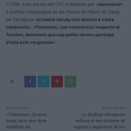
17:30h, a les portes del CAT a l’Ampolla per «
demostrar
»
a polítics i empresaris de les Terres de l’Ebre i el Camp
de Tarragona «
el nostre rebuig més absolut a n’esta
celebració
«. «
Finalment, i per coherència i respecte al
Territori, demanem que cap polític ebrenc participe
d’este acte vergonyós
«.
Article anterior
Article següent
«Thalastasi», la nova
Lo Sindicat d’Amposta
instal·lació que dona
millora el seu sistema de
visibilitat als
registre i seguiment de les