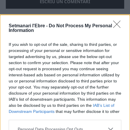
Setmanari l'Ebre -
Do Not Process My Personal
Information
ÚLTIMES NOTÍCIES
If you wish to opt-out of the sale, sharing to third parties, or
Els vestits de paper guanyen força
processing of your personal or sensitive information for
enguany amb més modistes i gairebé
40 peces a concurs
targeted advertising by us, please use the below opt-out
section to confirm your selection. Please note that after your
31 de juliol de 2026
opt-out request is processed you may continue seeing
interest-based ads based on personal information utilized by
“L’eclipsi serà una oportunitat també
us or personal information disclosed to third parties prior to
per a gaudir de les Festes Majors
your opt-out. You may separately opt-out of the further
d’Amposta”
disclosure of your personal information by third parties on the
31 de juliol de 2026
IAB’s list of downstream participants. This information may
also be disclosed by us to third parties on the
IAB’s List of
Downstream Participants
that may further disclose it to other
Blaumut lidera el cartell musical de les
third parties.
Festes
31 de juliol de 2026
Personal Data Processing Opt Outs