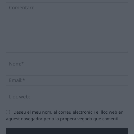
Comentari:
No
Ema
Llo
we
Deseu el meu nom, el correu electrònic i el lloc web en
aquest navegador per a la propera vegada que comenti.