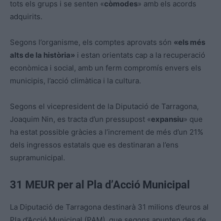
tots els grups i se senten «
còmodes
» amb els acords
adquirits.
Segons l’organisme, els comptes aprovats són
«els més
alts de la història»
i estan orientats cap a la recuperació
econòmica i social, amb un ferm compromís envers els
municipis, l’acció climàtica i la cultura.
Segons el vicepresident de la Diputació de Tarragona,
Joaquim Nin, es tracta d’un pressupost «
expansiu
» que
ha estat possible gràcies a l’increment de més d’un 21%
dels ingressos estatals que es destinaran a l’ens
supramunicipal.
31
MEUR
per al Pla d’Acció Municipal
La Diputació de Tarragona destinarà 31 milions d’euros al
Pla d’Acció Municipal (PAM), que segons apunten des de