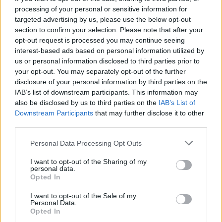
we
processing of your personal or sensitive information for
targeted advertising by us, please use the below opt-out
Deseu el meu nom, el correu electrònic i el lloc web en
section to confirm your selection. Please note that after your
aquest navegador per a la propera vegada que comenti.
opt-out request is processed you may continue seeing
interest-based ads based on personal information utilized by
us or personal information disclosed to third parties prior to
your opt-out. You may separately opt-out of the further
disclosure of your personal information by third parties on the
IAB’s list of downstream participants. This information may
also be disclosed by us to third parties on the
IAB’s List of
Downstream Participants
that may further disclose it to other
ÚLTIMES NOTÍCIES
third parties.
Amposta recupera les Cases del Castell
Personal Data Processing Opt Outs
i culmina un projecte estratègic que
vincula patrimoni, turisme i
I want to opt-out of the Sharing of my
personal data.
gastronomia
Opted In
6 d'agost de 2026
I want to opt-out of the Sale of my
Els vestits de paper guanyen força
Personal Data.
Opted In
enguany amb més modistes i gairebé
40 peces a concurs