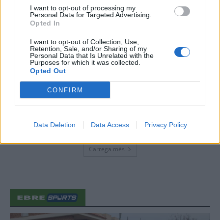
I want to opt-out of processing my
31 de juliol de 2026
Personal Data for Targeted Advertising.
Opted In
“L’eclipsi serà una oportunitat també
I want to opt-out of Collection, Use,
per a gaudir de les Festes Majors
Retention, Sale, and/or Sharing of my
Personal Data that Is Unrelated with the
d’Amposta”
Purposes for which it was collected.
31 de juliol de 2026
Opted Out
CONFIRM
Blaumut lidera el cartell musical de les
Festes
31 de juliol de 2026
Data Deletion
Data Access
Privacy Policy
Carrega més