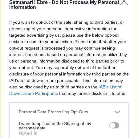
i culmina un projecte estratègic que
Setmanari l'Ebre -
Do Not Process My Personal
Information
vincula patrimoni, turisme i
gastronomia
6 d'agost de 2026
If you wish to opt-out of the sale, sharing to third parties, or
processing of your personal or sensitive information for
Els vestits de paper guanyen força
targeted advertising by us, please use the below opt-out
enguany amb més modistes i gairebé
section to confirm your selection. Please note that after your
40 peces a concurs
opt-out request is processed you may continue seeing
31 de juliol de 2026
interest-based ads based on personal information utilized by
us or personal information disclosed to third parties prior to
your opt-out. You may separately opt-out of the further
“L’eclipsi serà una oportunitat també
disclosure of your personal information by third parties on the
per a gaudir de les Festes Majors
IAB’s list of downstream participants. This information may
d’Amposta”
also be disclosed by us to third parties on the
IAB’s List of
31 de juliol de 2026
Downstream Participants
that may further disclose it to other
third parties.
Blaumut lidera el cartell musical de les
Festes
Personal Data Processing Opt Outs
31 de juliol de 2026
I want to opt-out of the Sharing of my
personal data.
Opted In