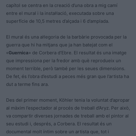
capítol se centra en la creació d’una obra a mig camí
entre el mural i la instal·lació, executada sobre una
superfície de 10,5 metres d’alçada i 6 d’amplada.
El mural és una al·legoria de la barbàrie provocada per la
guerra que hi ha mitjans que ja han batejat com el
«
Guernica
» de Corbera d’Ebre. El resultat és una imatge
que impressiona per la fredor amb què reprodueix un
moment terrible, però també per les seues dimensions.
De fet, és l’obra d’estudi a peces més gran que l’artista ha
dut a terme fins ara.
Des del primer moment,
Köhler
tenia la voluntat d’apropar
al màxim l’espectador al procés de treball d’
Aryz
. Per això,
va compartir diverses jornades de treball amb el pintor al
seu estudi i, després, a Corbera. El resultat és un
documental molt íntim sobre un artista que, tot i