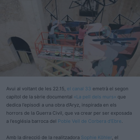
Avui al voltant de les 22.15,
el canal 33
emetrà el segon
capítol de la sèrie documental
«La pell dels murs»
que
dedica l’episodi a una obra d’
Aryz
, inspirada en els
horrors de la Guerra Civil, que va crear per ser exposada
a l’església barroca del
Poble Vell de Corbera d’Ebre
.
Amb la direcció de la realitzadora
Sophie
Köhler
, el