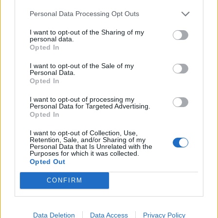
Personal Data Processing Opt Outs
DEIXA UNA RESPOSTA
I want to opt-out of the Sharing of my
personal data.
Opted In
I want to opt-out of the Sale of my
Personal Data.
Opted In
I want to opt-out of processing my
Personal Data for Targeted Advertising.
Opted In
Comentari:
No
I want to opt-out of Collection, Use,
Retention, Sale, and/or Sharing of my
Personal Data that Is Unrelated with the
Purposes for which it was collected.
Ema
Opted Out
CONFIRM
Llo
we
Deseu el meu nom, el correu electrònic i el lloc web en
Data Deletion
Data Access
Privacy Policy