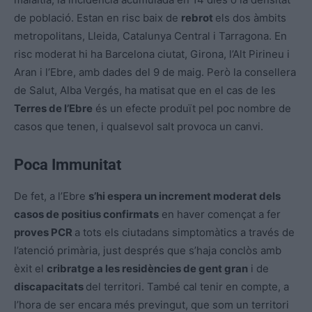
de població. Estan en risc baix de
rebrot
els dos àmbits
metropolitans, Lleida, Catalunya Central i Tarragona. En
risc moderat hi ha Barcelona ciutat, Girona, l’Alt Pirineu i
Aran i l’Ebre, amb dades del 9 de maig. Però la consellera
de Salut, Alba Vergés, ha matisat que en el cas de les
Terres de l’Ebre
és un efecte produït pel poc nombre de
casos que tenen, i qualsevol salt provoca un canvi.
Poca Immunitat
De fet, a l’Ebre
s’hi espera un increment moderat dels
casos de positius confirmats
en haver començat a fer
proves PCR
a tots els ciutadans simptomàtics a través de
l’atenció primària, just després que s’haja conclòs amb
èxit el
cribratge a les residències de gent gran
i de
discapacitats
del territori. També cal tenir en compte, a
l’hora de ser encara més previngut, que som un territori