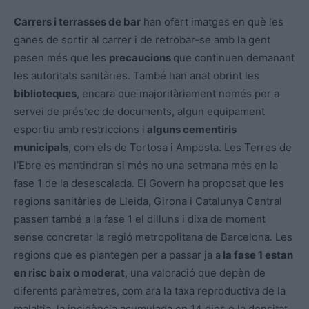
Carrers i terrasses de bar
han ofert imatges en què les
ganes de sortir al carrer i de retrobar-se amb la gent
pesen més que les
precaucions
que continuen demanant
les autoritats sanitàries. També han anat obrint les
biblioteques
, encara que majoritàriament només per a
servei de préstec de documents, algun equipament
esportiu amb restriccions i
alguns cementiris
municipals
, com els de Tortosa i Amposta. Les Terres de
l’Ebre es mantindran si més no una setmana més en la
fase 1 de la desescalada. El Govern ha proposat que les
regions sanitàries de Lleida, Girona i Catalunya Central
passen també a la fase 1 el dilluns i dixa de moment
sense concretar la regió metropolitana de Barcelona. Les
regions que es plantegen per a passar ja a
la fase 1 estan
en risc baix o moderat
, una valoració que depèn de
diferents paràmetres, com ara la taxa reproductiva de la
malaltia, la incidència acumulada en 14 dies o la densitat