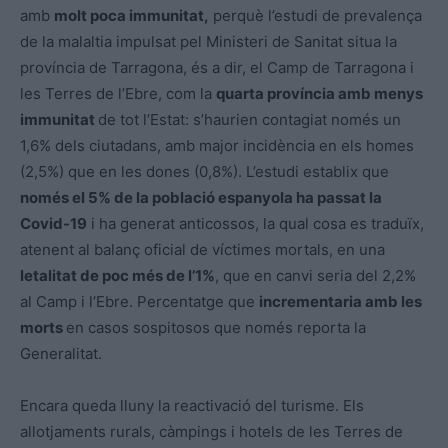
amb
molt poca immunitat,
perquè l’estudi de prevalença
de la malaltia impulsat pel Ministeri de Sanitat situa la
província de Tarragona, és a dir, el Camp de Tarragona i
les Terres de l’Ebre, com la
quarta província amb menys
immunitat
de tot l’Estat: s’haurien contagiat només un
1,6% dels ciutadans, amb major incidència en els homes
(2,5%) que en les dones (0,8%). L’estudi establix que
només el 5% de la població espanyola ha passat la
Covid-19
i ha generat anticossos, la qual cosa es traduïx,
atenent al balanç oficial de víctimes mortals, en una
letalitat de poc més de l’1%
, que en canvi seria del 2,2%
al Camp i l’Ebre. Percentatge que
incrementaria amb les
morts
en casos sospitosos que només reporta la
Generalitat.
Encara queda lluny la reactivació del turisme. Els
allotjaments rurals, càmpings i hotels de les Terres de