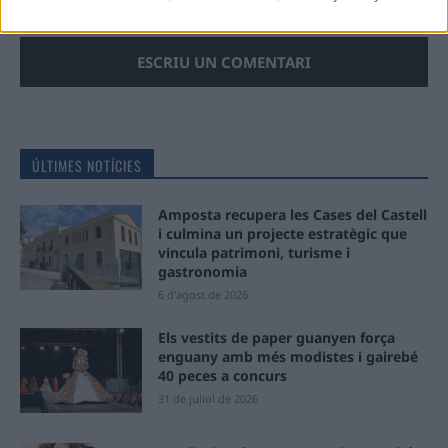
aquest navegador per a la propera vegada que comenti.
ÚLTIMES NOTÍCIES
Amposta recupera les Cases del Castell
i culmina un projecte estratègic que
vincula patrimoni, turisme i
gastronomia
6 d'agost de 2026
Els vestits de paper guanyen força
enguany amb més modistes i gairebé
40 peces a concurs
31 de juliol de 2026