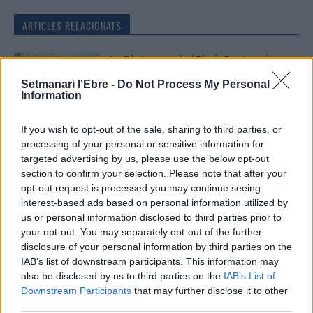
ARTICLES RELACIONATS
La Ràpita optarà al Pla de Barris amb un
projecte valorat en 12,5 milions d’euros
Setmanari l'Ebre -
Do Not Process My Personal
10 de juliol de 2026
Information
Societat
If you wish to opt-out of the sale, sharing to third parties, or
La nova passarel·la entre Pla d’Empúries i
processing of your personal or sensitive information for
el Grau i la neteja del barranc de la Mina,
targeted advertising by us, please use the below opt-out
primeres escomeses del Pla de Barris
section to confirm your selection. Please note that after your
13 de juliol de 2026
Societat
opt-out request is processed you may continue seeing
interest-based ads based on personal information utilized by
“Escòcia és un país de contradiccions:
us or personal information disclosed to third parties prior to
salvatge i profundament intel·lectual”
your opt-out. You may separately opt-out of the further
22 de juny de 2026
disclosure of your personal information by third parties on the
IAB’s list of downstream participants. This information may
Societat
also be disclosed by us to third parties on the
IAB’s List of
Downstream Participants
that may further disclose it to other
third parties.