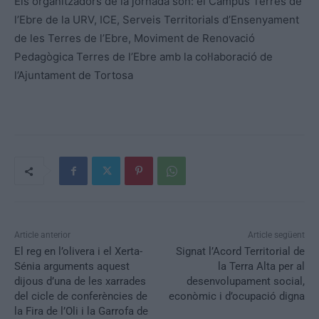
Els organitzadors de la jornada són: el Campus Terres de
l’Ebre de la URV, ICE, Serveis Territorials d’Ensenyament
de les Terres de l’Ebre, Moviment de Renovació
Pedagògica Terres de l’Ebre amb la col·laboració de
l’Ajuntament de Tortosa
Article anterior
Article següent
El reg en l’olivera i el Xerta-
Signat l’Acord Territorial de
Sénia arguments aquest
la Terra Alta per al
dijous d’una de les xarrades
desenvolupament social,
del cicle de conferències de
econòmic i d’ocupació digna
la Fira de l’Oli i la Garrofa de