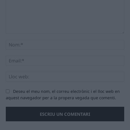
Comentari:
No
Ema
Llo
we
Deseu el meu nom, el correu electrònic i el lloc web en
aquest navegador per a la propera vegada que comenti.