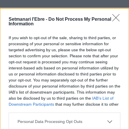
ÚLTIMES NOTÍCIES
Setmanari l'Ebre -
Do Not Process My Personal
Information
L’Ajuntament de Tortosa amplia el
termini de les obres de l’aparcament
If you wish to opt-out of the sale, sharing to third parties, or
dels terrenys de Renfe per les altes
processing of your personal or sensitive information for
temperatures
targeted advertising by us, please use the below opt-out
7 d'agost de 2026
section to confirm your selection. Please note that after your
opt-out request is processed you may continue seeing
Amposta recupera les Cases del Castell
interest-based ads based on personal information utilized by
i culmina un projecte estratègic que
us or personal information disclosed to third parties prior to
vincula patrimoni, turisme i
gastronomia
your opt-out. You may separately opt-out of the further
disclosure of your personal information by third parties on the
6 d'agost de 2026
IAB’s list of downstream participants. This information may
also be disclosed by us to third parties on the
IAB’s List of
Els vestits de paper guanyen força
enguany amb més modistes i gairebé
Downstream Participants
that may further disclose it to other
40 peces a concurs
third parties.
31 de juliol de 2026
Personal Data Processing Opt Outs