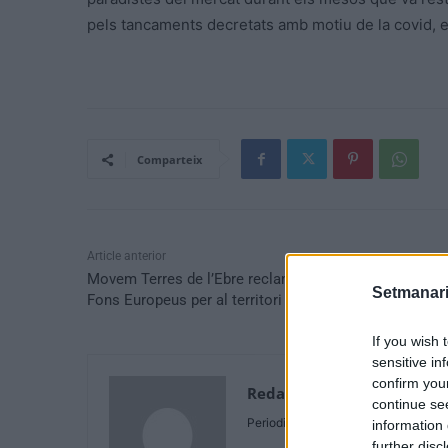
pels tancaments decretats amb motiu de la covid, en
Comparteix
Article anterior
Movem Terres de l’Ebre reclama accions per captar
Setmanari
Fons Europeus per al territori
If you wish 
sensitive in
confirm you
Redaccio
continue se
Periodistes
information 
further disc