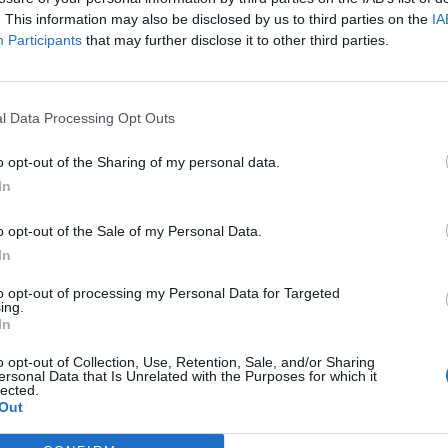
. This information may also be disclosed by us to third parties on the
IA
Participants
that may further disclose it to other third parties.
l Data Processing Opt Outs
o opt-out of the Sharing of my personal data.
In
o opt-out of the Sale of my Personal Data.
In
to opt-out of processing my Personal Data for Targeted
ing.
In
Entrevistes
per guanyen força
“L’eclipsi serà una oportunitat també per a
o opt-out of Collection, Use, Retention, Sale, and/or Sharing
ersonal Data that Is Unrelated with the Purposes for which it
modistes i gairebé 40
gaudir de les Festes Majors d’Amposta”
lected.
Out