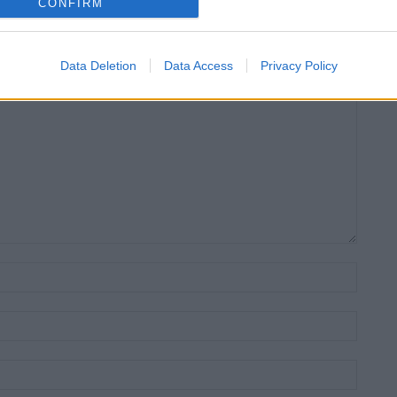
CONFIRM
Data Deletion
Data Access
Privacy Policy
Nom:*
Email:*
Lloc
web: