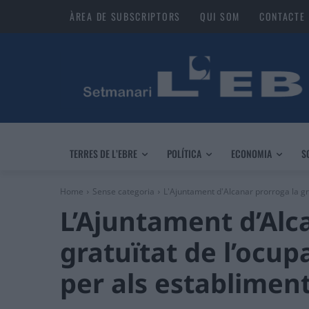
ÀREA DE SUBSCRIPTORS
QUI SOM
CONTACTE
TERRES DE L’EBRE
POLÍTICA
ECONOMIA
S
Home
Sense categoria
L'Ajuntament d'Alcanar prorroga la grat
L’Ajuntament d’Alc
gratuïtat de l’ocupa
per als establimen