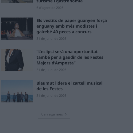
turisme i gastronomia
6 d'agost de 2026
Els vestits de paper guanyen força
enguany amb més modistes i
gairebé 40 peces a concurs
31 de juliol de 2026
“L’eclipsi serà una oportunitat
també per a gaudir de les Festes
Majors d’Amposta”
31 de juliol de 2026
Blaumut lidera el cartell musical
de les Festes
31 de juliol de 2026
Carrega més