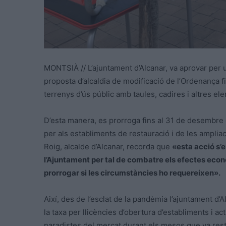
MONTSIÀ // L’ajuntament d’Alcanar, va aprovar per u
proposta d’alcaldia de modificació de l’Ordenança f
terrenys d’ús públic amb taules, cadires i altres ele
D’esta manera, es prorroga fins al 31 de desembre d
per als establiments de restauració i de les ampli
Roig, alcalde d’Alcanar, recorda que
«esta acció s’
l’Ajuntament per tal de combatre els efectes econ
prorrogar si les circumstàncies ho requereixen».
Així, des de l’esclat de la pandèmia l’ajuntament d’
la taxa per llicències d’obertura d’establiments i a
paradistes del mercat durant els mesos que va resta