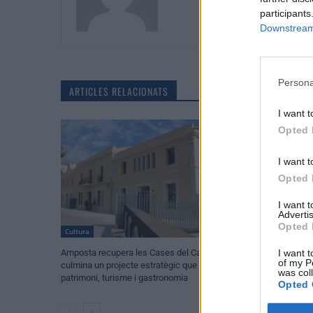
participants
Downstream 
Persona
ARTICLES RELACIONATS
I want t
Opted 
I want t
Opted 
I want 
Advertis
Opted 
Cultura
Festes
Amposta recupera les Cases del Castell i
Els vestits de pa
I want t
of my P
culmina un projecte estratègic que vincula
enguany amb més 
was col
patrimoni, turisme i gastronomia
peces a concurs
Opted 