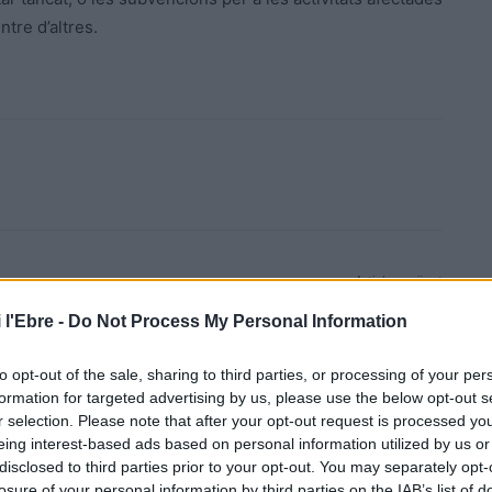
tre d’altres.
Article següent
La flamenca Emma, el conte solidari del projecte
 l'Ebre -
Do Not Process My Personal Information
Emma per donar a conéixer el càncer de mama
to opt-out of the sale, sharing to third parties, or processing of your per
formation for targeted advertising by us, please use the below opt-out s
r selection. Please note that after your opt-out request is processed y
eing interest-based ads based on personal information utilized by us or
disclosed to third parties prior to your opt-out. You may separately opt-
losure of your personal information by third parties on the IAB’s list of