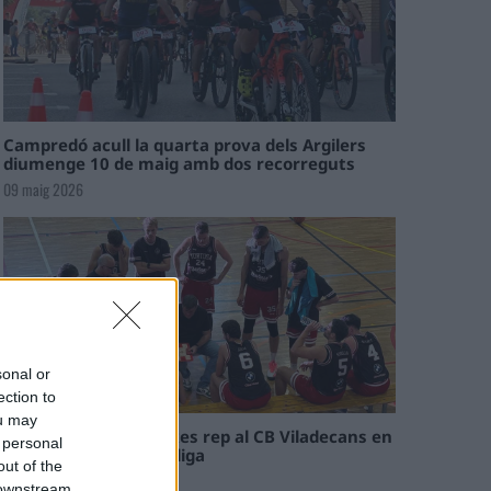
Campredó acull la quarta prova dels Argilers
diumenge 10 de maig amb dos recorreguts
09 maig 2026
sonal or
ection to
ou may
El Cantaires amb baixes rep al CB Viladecans en
 personal
el tram decisiu de la lliga
out of the
09 maig 2026
 downstream