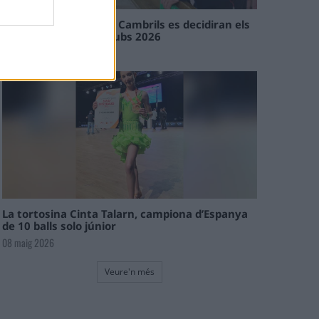
En les tirades de Flix i Cambrils es decidiran els
campions de l’Interclubs 2026
08 maig 2026
La tortosina Cinta Talarn, campiona d’Espanya
de 10 balls solo júnior
08 maig 2026
Veure'n més