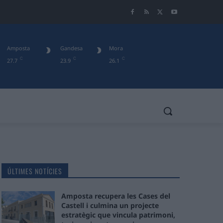
Amposta
Gandesa
Mora
C
C
C
27.7
23.9
26.1
ÚLTIMES NOTÍCIES
Amposta recupera les Cases del
Castell i culmina un projecte
estratègic que vincula patrimoni,