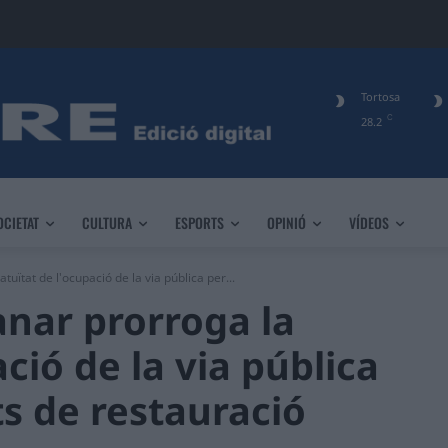
Tortosa
C
28.2
OCIETAT
CULTURA
ESPORTS
OPINIÓ
VÍDEOS
uïtat de l'ocupació de la via pública per...
anar prorroga la
ció de la via pública
ts de restauració