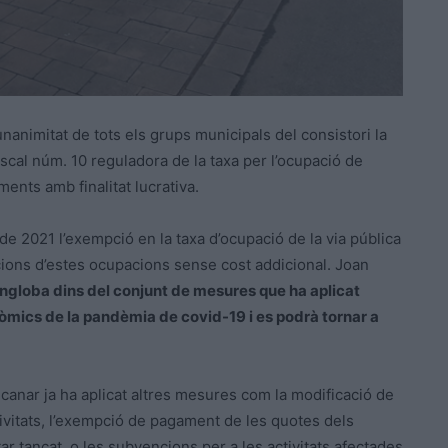
nanimitat de tots els grups municipals del consistori la
iscal núm. 10 reguladora de la taxa per l’ocupació de
ments amb finalitat lucrativa.
e 2021 l’exempció en la taxa d’ocupació de la via pública
acions d’estes ocupacions sense cost addicional. Joan
engloba dins del conjunt de mesures que ha aplicat
òmics de la pandèmia de covid-19 i es podrà tornar a
Alcanar ja ha aplicat altres mesures com la modificació de
ctivitats, l’exempció de pagament de les quotes dels
r tancat, o les subvencions per a les activitats afectades