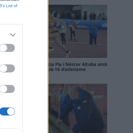
B’s List of
Paula Sintorres, Patrícia Pla i Néstor Altaba amb
la selecció catalana sub-16 d’atletisme
08 maig 2026