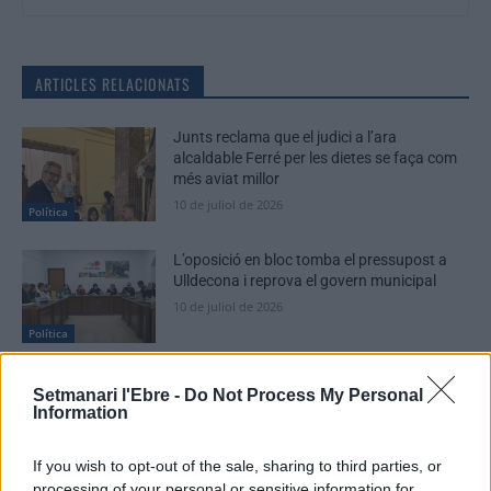
ARTICLES RELACIONATS
Junts reclama que el judici a l’ara
alcaldable Ferré per les dietes se faça com
més aviat millor
10 de juliol de 2026
Política
L’oposició en bloc tomba el pressupost a
Ulldecona i reprova el govern municipal
10 de juliol de 2026
Política
El Ple d’Amposta aprova amb els vots
Setmanari l'Ebre -
Do Not Process My Personal
d’ERC el tercer préstec bancari de l’actual
Information
mandat
3 de juliol de 2026
Política
If you wish to opt-out of the sale, sharing to third parties, or
processing of your personal or sensitive information for