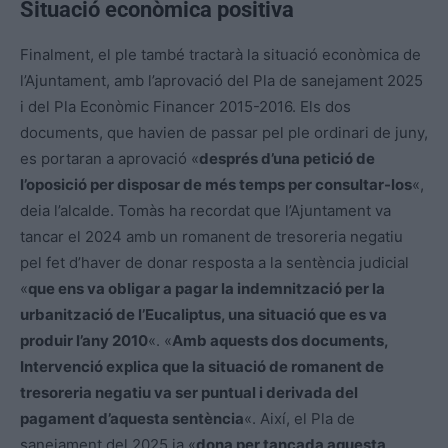
Situació econòmica positiva
Finalment, el ple també tractarà la situació econòmica de
l’Ajuntament, amb l’aprovació del Pla de sanejament 2025
i del Pla Econòmic Financer 2015-2016. Els dos
documents, que havien de passar pel ple ordinari de juny,
es portaran a aprovació «
després d’una petició de
l’oposició per disposar de més temps per consultar-los
«,
deia l’alcalde. Tomàs ha recordat que l’Ajuntament va
tancar el 2024 amb un romanent de tresoreria negatiu
pel fet d’haver de donar resposta a la sentència judicial
«
que ens va obligar a pagar la indemnització per la
urbanització de l’Eucaliptus, una situació que es va
produir l’any 2010
«. «
Amb aquests dos documents,
Intervenció explica que la situació de romanent de
tresoreria negatiu va ser puntual i derivada del
pagament d’aquesta sentència
«. Així, el Pla de
sanejament del 2025 ja «
dona per tancada aquesta