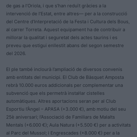
de gas a l’Oriola, i que s’han reduït gràcies a la
intervenció de l’Estat, entre altres— per a la construcció
del Centre d’Interpretació de la Festa i Cultura dels Bous,
al carrer Torreta. Aquest equipament ha de contribuir a
millorar la qualitat i seguretat dels actes taurins i es
preveu que estigui enllestit abans del segon semestre
del 2026.
El ple també inclourà l’ampliació de diversos convenis
amb entitats del municipi. El Club de Bàsquet Amposta
rebrà 10.000 euros addicionals per complementar una
subvenció que els permetrà instal·lar cistelles
automàtiques. Altres aportacions seran per al Club
Esportiu l’Àngel – APASA (+3.000 €), amb motiu del seu
25è aniversari; l’Associació de Familiars de Malalts
Mentals (+6.000 €); Aula Natura (+5.500 €) per a activitats
al Parc del Mussol; i Engrescades (+8.000 €) per a la