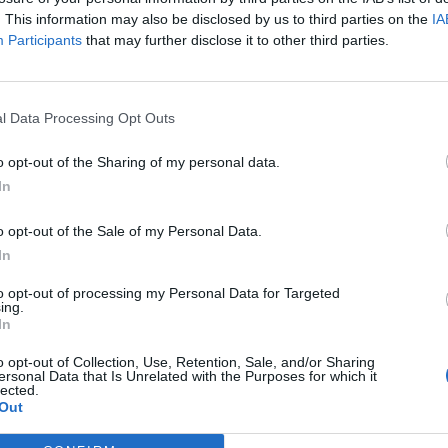
. This information may also be disclosed by us to third parties on the
IA
Participants
that may further disclose it to other third parties.
Article següent
La PDE es concentra a les portes del CAT i demana la
ó
seva dissolució en la celebració dels 35 anys del
l Data Processing Opt Outs
minitransvasament
o opt-out of the Sharing of my personal data.
In
o opt-out of the Sale of my Personal Data.
In
to opt-out of processing my Personal Data for Targeted
ing.
In
o opt-out of Collection, Use, Retention, Sale, and/or Sharing
ersonal Data that Is Unrelated with the Purposes for which it
lected.
Out