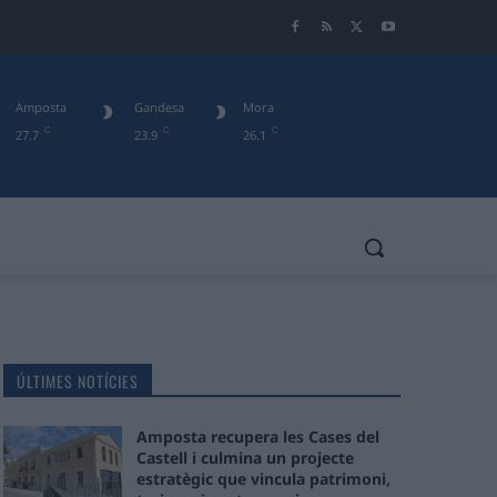
Amposta
Gandesa
Mora
C
C
C
27.7
23.9
26.1
ÚLTIMES NOTÍCIES
Amposta recupera les Cases del
Castell i culmina un projecte
estratègic que vincula patrimoni,