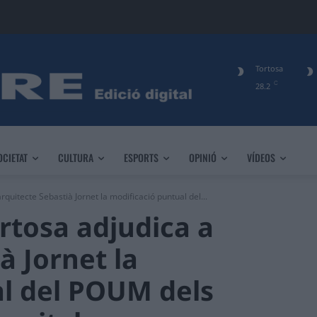
Tortosa
C
28.2
OCIETAT
CULTURA
ESPORTS
OPINIÓ
VÍDEOS
rquitecte Sebastià Jornet la modificació puntual del...
rtosa adjudica a
à Jornet la
al del POUM dels