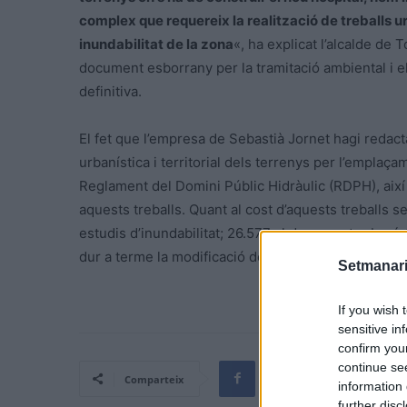
complex que requereix la realització de treballs urb
inundabilitat de la zona
«, ha explicat l’alcalde de 
document esborrany per la tramitació ambiental i els
definitiva.
El fet que l’empresa de Sebastià Jornet hagi redacta
urbanística i territorial dels terrenys per l’emplaça
Reglament del Domini Públic Hidràulic (RDPH), així
aquests treballs. Quant al cost d’aquests treballs 
estudis d’inundabilitat; 26.577 al document urbaníst
dur a terme la modificació del POUM.
Setmanari
If you wish 
sensitive in
confirm you
continue se
Comparteix
information 
further disc