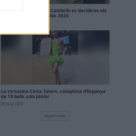
En les tirades de Flix i Cambrils es decidiran els
campions de l’Interclubs 2026
08 maig 2026
La tortosina Cinta Talarn, campiona d’Espanya
de 10 balls solo júnior
08 maig 2026
Veure'n més