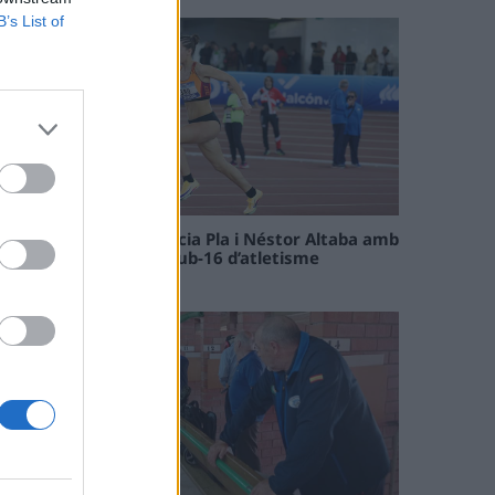
B’s List of
Paula Sintorres, Patrícia Pla i Néstor Altaba amb
la selecció catalana sub-16 d’atletisme
08 maig 2026