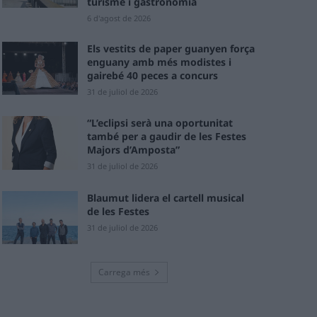
turisme i gastronomia
6 d'agost de 2026
Els vestits de paper guanyen força
enguany amb més modistes i
gairebé 40 peces a concurs
31 de juliol de 2026
“L’eclipsi serà una oportunitat
també per a gaudir de les Festes
Majors d’Amposta”
31 de juliol de 2026
Blaumut lidera el cartell musical
de les Festes
31 de juliol de 2026
Carrega més