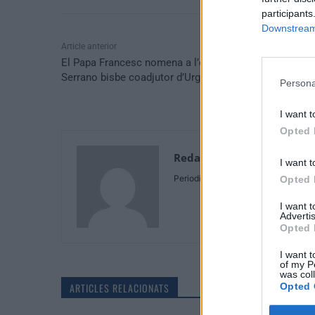
participants
Downstream 
Article anterior
El Papa Francesc nomena a l’ebrenc Josep LLuís
Serrano bisbe coadjutor d’Urgell amb dret a successi
Persona
I want t
Opted 
Redaccio
I want t
Periodistes
Opted 
I want 
Advertis
Opted 
I want t
of my P
was col
ARTICLES RELACIONATS
Opted 