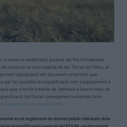
dur a terme la modificació puntual del Pla d’Ordenació
de construir el nou hospital de les Terres de l’Ebre, al
provat l’adjudicació del document urbanístic que
enys per fer possible la requalificació com a equipament a
ació que s’ha fet a través de l’adhesió a l’acord marc de
lanificació territorial i planejament urbanístic amb
ió Catalana de Municipis (ACM)
.
previst en el reglament de domini públic hidràulic dels
 iniciat la modificació puntual del POUM, un document