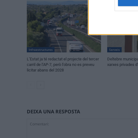
Infraestructures
Serveis
L’Estat ja té redactat el projecte del tercer
Deltebre municipa
carril de l’AP-7, però l’obra no es preveu
xarxes privades d
licitar abans del 2028
DEIXA UNA RESPOSTA