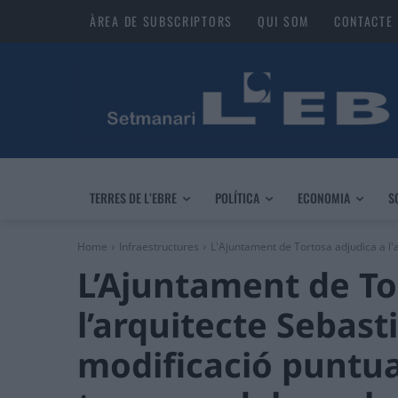
ÀREA DE SUBSCRIPTORS
QUI SOM
CONTACTE
TERRES DE L’EBRE
POLÍTICA
ECONOMIA
S
Home
Infraestructures
L'Ajuntament de Tortosa adjudica a l'a
L’Ajuntament de To
l’arquitecte Sebasti
modificació puntu