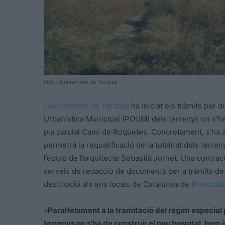
Foto: Ajuntament de Tortosa
L’Ajuntament de Tortosa
ha iniciat els tràmits per 
Urbanística Municipal (POUM) dels terrenys on s’ha 
pla parcial Camí de Roquetes. Concretament, s’ha a
permetrà la requalificació de la totalitat dels terr
l’equip de l’arquitecte Sebastià Jornet. Una contract
serveis de redacció de documents per a tràmits de p
destinació als ens locals de Catalunya de l’
Associac
«
Paral·lelament a la tramitació del règim especial 
terrenys on s’ha de construir el nou hospital, hem