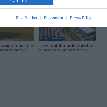
CONFIRM
Data Deletion
Data Access
Privacy Policy
Memòria Històrica
litzarà 44 quilòmetres de
El COPATE adjudica les obres d’ampliació
’abastiment d’aigua
de l’abocador del Mas de Barberans