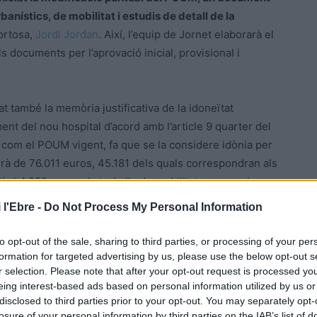
anístics, de mobilitat i estudis de detall de la
Tortosa,
Jordi Jordan
. Així, l’equip de Jornet elaborarà el
 documents per l’aprovació inicial, provisional i
t també la memòria justificativa de la idoneïtat
ment del nou hospital d’acord amb l’article 9 quarter del
 com el POUM vigent, fa que se la considere idònia per
serà de 76.011 euros, 45.181 dels quals correspondran als
ic i 4.252 euros als treballs de mobilitat necessaris per
 l'Ebre -
Do Not Process My Personal Information
to opt-out of the sale, sharing to third parties, or processing of your per
formation for targeted advertising by us, please use the below opt-out s
r selection. Please note that after your opt-out request is processed y
eing interest-based ads based on personal information utilized by us or
disclosed to third parties prior to your opt-out. You may separately opt-
losure of your personal information by third parties on the IAB’s list of