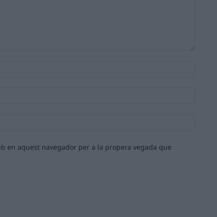
Nom:*
Email:*
Lloc
web:
 web en aquest navegador per a la propera vegada que