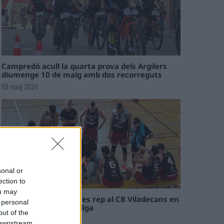
Campredó acull la quarta prova dels Argilers
diumenge 10 de maig amb dos recorreguts
09 maig 2026
sonal or
ection to
ou may
El Cantaires amb baixes rep al CB Viladecans en
 personal
el tram decisiu de la lliga
out of the
09 maig 2026
 downstream