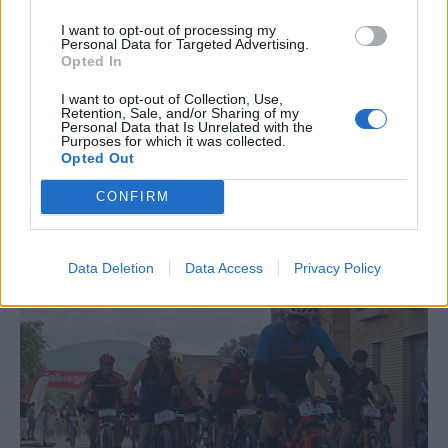
I want to opt-out of processing my
Personal Data for Targeted Advertising.
Opted In
I want to opt-out of Collection, Use,
Retention, Sale, and/or Sharing of my
Personal Data that Is Unrelated with the
Purposes for which it was collected.
Opted Out
CONFIRM
La Cursa de l’Aldea segona d’etiqueta d’or de la
Running Sèries Terres de l’Ebre
Data Deletion
Data Access
Privacy Policy
09 maig 2026