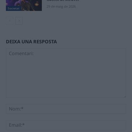
29 de maig de 2026
Societat
DEIXA UNA RESPOSTA
Comentari:
No
Ema