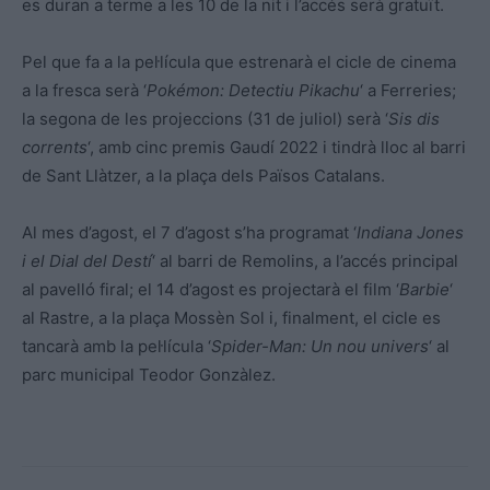
es duran a terme a les 10 de la nit i l’accés serà gratuït.
Pel que fa a la pel·lícula que estrenarà el cicle de cinema
a la fresca serà ‘
Pokémon: Detectiu Pikachu
‘ a Ferreries;
la segona de les projeccions (31 de juliol) serà ‘
Sis dis
corrents
‘, amb cinc premis Gaudí 2022 i tindrà lloc al barri
de Sant Llàtzer, a la plaça dels Països Catalans.
Al mes d’agost, el 7 d’agost s’ha programat ‘
Indiana Jones
i el Dial del Destí
‘ al barri de Remolins, a l’accés principal
al pavelló firal; el 14 d’agost es projectarà el film ‘
Barbie
‘
al Rastre, a la plaça Mossèn Sol i, finalment, el cicle es
tancarà amb la pel·lícula ‘
Spider-Man: Un nou univers
‘ al
parc municipal Teodor Gonzàlez.