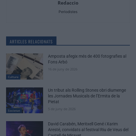
Redaccio
Periodistes
ARTICLES RELACIONATS
Amposta afegix més de 400 fotografies al
Fons Arbó
16 de juny de 2026
Cultura
Un tribut als Rolling Stones obri diumenge
les Jornades Musicals de l’Ermita de la
Pietat
5 de juny de 2026
Societat
David Carabén, Meritxell Gené i Xarim
Aresté, convidats al festival Riu de Veus del
Castell de Miravet