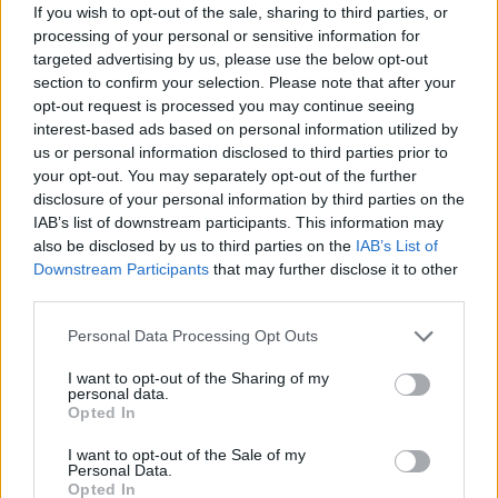
enguany amb més modistes i gairebé
If you wish to opt-out of the sale, sharing to third parties, or
40 peces a concurs
processing of your personal or sensitive information for
31 de juliol de 2026
targeted advertising by us, please use the below opt-out
section to confirm your selection. Please note that after your
opt-out request is processed you may continue seeing
“L’eclipsi serà una oportunitat també
interest-based ads based on personal information utilized by
per a gaudir de les Festes Majors
us or personal information disclosed to third parties prior to
d’Amposta”
your opt-out. You may separately opt-out of the further
31 de juliol de 2026
disclosure of your personal information by third parties on the
IAB’s list of downstream participants. This information may
Blaumut lidera el cartell musical de les
also be disclosed by us to third parties on the
IAB’s List of
Festes
Downstream Participants
that may further disclose it to other
third parties.
31 de juliol de 2026
Personal Data Processing Opt Outs
Carrega més
I want to opt-out of the Sharing of my
personal data.
Opted In
I want to opt-out of the Sale of my
Personal Data.
Opted In