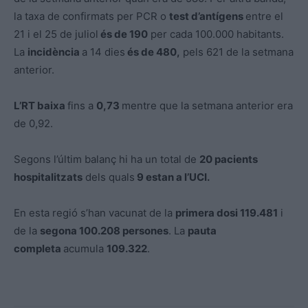
la taxa de confirmats per PCR o
test d’antígens
entre el
21 i el 25 de juliol
és de 190
per cada 100.000 habitants.
La
incidència
a 14 dies
és de 480,
pels 621 de la setmana
anterior.
L’RT baixa
fins a
0,73
mentre que la setmana anterior era
de 0,92.
Segons l’últim balanç hi ha un total de
20 pacients
hospitalitzats
dels quals
9 estan a l’UCI.
En esta regió s’han vacunat de la
primera dosi 119.481
i
de la
segona 100.208 persones
. La
pauta
completa
acumula
109.322
.