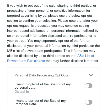
Caçadors de subvencions
If you wish to opt-out of the sale, sharing to third parties, or
30 de juliol de 2026
processing of your personal or sensitive information for
targeted advertising by us, please use the below opt-out
section to confirm your selection. Please note that after your
opt-out request is processed you may continue seeing
Amposta viurà unes festes amb més
interest-based ads based on personal information utilized by
de 200 actes i l’expectació per l’eclipsi
us or personal information disclosed to third parties prior to
your opt-out. You may separately opt-out of the further
31 de juliol de 2026
disclosure of your personal information by third parties on the
IAB’s list of downstream participants. This information may
also be disclosed by us to third parties on the
IAB’s List of
Només 3 de cada 10 turistes visiten la
Downstream Participants
that may further disclose it to other
regió de l’Ebre durant juliol i agost
third parties.
31 de juliol de 2026
Personal Data Processing Opt Outs
I want to opt-out of the Sharing of my
Carrega més
personal data.
Opted In
I want to opt-out of the Sale of my
Personal Data.