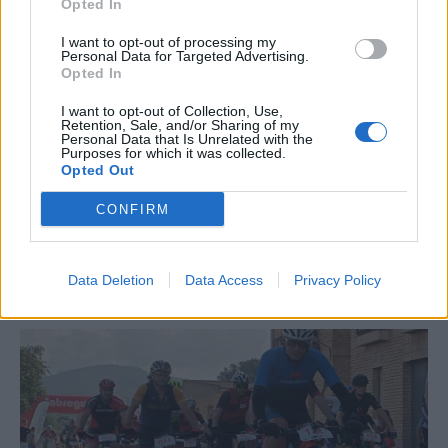
Opted In
I want to opt-out of processing my
Personal Data for Targeted Advertising.
Opted In
I want to opt-out of Collection, Use,
Retention, Sale, and/or Sharing of my
Personal Data that Is Unrelated with the
Purposes for which it was collected.
Opted Out
CONFIRM
La Cursa de l’Aldea segona d’etiqueta d’or de la
Running Sèries Terres de l’Ebre
Data Deletion
Data Access
Privacy Policy
09 maig 2026