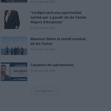
31 de juliol de 2026
“L’eclipsi serà una oportunitat
també per a gaudir de les Festes
Majors d’Amposta”
31 de juliol de 2026
Blaumut lidera el cartell musical
de les Festes
31 de juliol de 2026
Caçadors de subvencions
30 de juliol de 2026
Carrega més