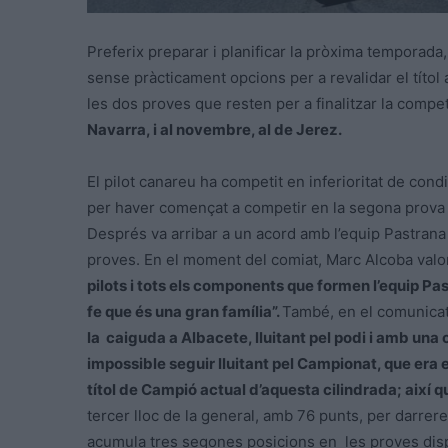
Preferix preparar i planificar la pròxima temporada
sense pràcticament opcions per a revalidar el títol
les dos proves que resten per a finalitzar la compet
Navarra, i al novembre, al de Jerez.
El pilot canareu ha competit en inferioritat de condi
per haver començat a competir en la segona prova s
Després va arribar a un acord amb l’equip Pastran
proves. En el moment del comiat, Marc Alcoba valorà
pilots i tots els components que formen l’equip Pa
fe que és una gran família”.
També, en el comunicat 
la caiguda a Albacete, lluitant pel podi i amb un
impossible seguir lluitant pel Campionat, que era e
títol de Campió actual d’aquesta cilindrada; així 
tercer lloc de la general, amb 76 punts, per darrer
acumula tres segones posicions en les proves disp