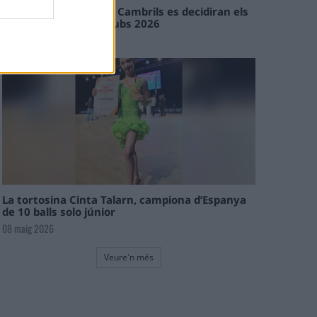
En les tirades de Flix i Cambrils es decidiran els
campions de l’Interclubs 2026
08 maig 2026
La tortosina Cinta Talarn, campiona d’Espanya
de 10 balls solo júnior
08 maig 2026
Veure'n més