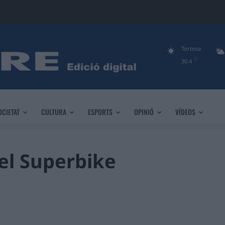
Tortosa
C
30.4
OCIETAT
CULTURA
ESPORTS
OPINIÓ
VÍDEOS
el Superbike