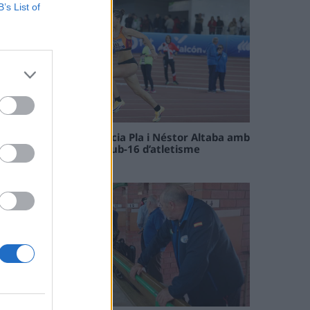
B’s List of
Paula Sintorres, Patrícia Pla i Néstor Altaba amb
la selecció catalana sub-16 d’atletisme
08 maig 2026