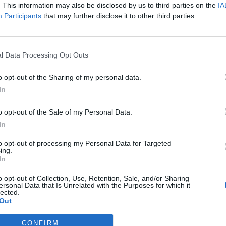
. This information may also be disclosed by us to third parties on the
IA
Participants
that may further disclose it to other third parties.
l Data Processing Opt Outs
o opt-out of the Sharing of my personal data.
In
o opt-out of the Sale of my Personal Data.
In
to opt-out of processing my Personal Data for Targeted
ing.
In
Esports
o opt-out of Collection, Use, Retention, Sale, and/or Sharing
a per la continuïtat
Edu Albacar dirigirà la pròxima temporada
ersonal Data that Is Unrelated with the Purposes for which it
a l’equip del Reus FCR
lected.
Out
CONFIRM