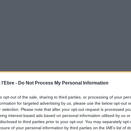
Article següent
c
Ports de la Generalitat treballa per mitigar el canvi
 l'Ebre -
Do Not Process My Personal Information
climàtic als ports ebrencs
to opt-out of the sale, sharing to third parties, or processing of your per
formation for targeted advertising by us, please use the below opt-out s
r selection. Please note that after your opt-out request is processed y
eing interest-based ads based on personal information utilized by us or
disclosed to third parties prior to your opt-out. You may separately opt-
losure of your personal information by third parties on the IAB’s list of