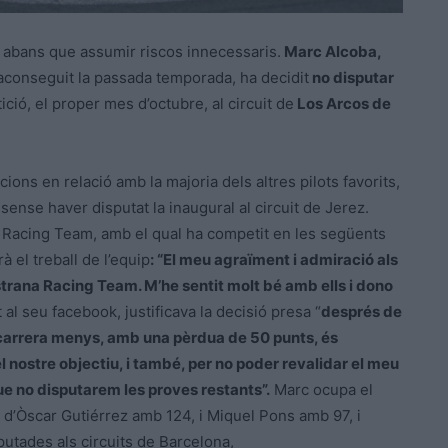
, abans que assumir riscos innecessaris.
Marc Alcoba,
 aconseguit la passada temporada, ha decidit
no disputar
ició, el proper mes d’octubre, al circuit de
Los Arcos de
cions en relació amb la majoria dels altres pilots favorits,
ense haver disputat la inaugural al circuit de Jerez.
a Racing Team, amb el qual ha competit en les següents
 el treball de l’equip
: “El meu agraïment i admiració als
strana Racing Team. M’he sentit molt bé amb ells i dono
al seu facebook, justificava la decisió presa “
després de
a carrera menys, amb una pèrdua de 50 punts, és
l nostre objectiu, i també, per no poder revalidar el meu
que no disputarem les proves restants”.
Marc ocupa el
e d’Òscar Gutiérrez amb 124, i Miquel Pons amb 97, i
utades als circuits de Barcelona,