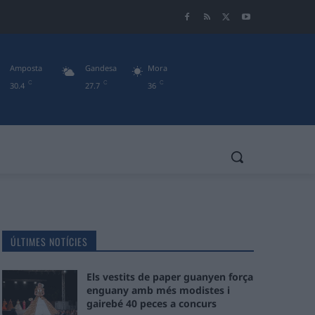
Amposta
Gandesa
Mora
C
C
C
30.4
27.7
36
ÚLTIMES NOTÍCIES
Els vestits de paper guanyen força
enguany amb més modistes i
gairebé 40 peces a concurs