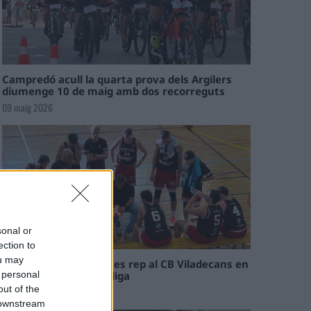
Campredó acull la quarta prova dels Argilers
diumenge 10 de maig amb dos recorreguts
09 maig 2026
sonal or
ection to
ou may
El Cantaires amb baixes rep al CB Viladecans en
el tram decisiu de la lliga
 personal
out of the
09 maig 2026
 downstream