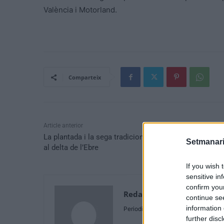
València i Motorland.
Comparteix
Article anterior
La plantada i la sega tradicional, el nou atractiu turísti
Setmanari
al delta de l’Ebre
If you wish 
sensitive in
confirm you
Redaccio
continue se
information 
Periodistes
further disc