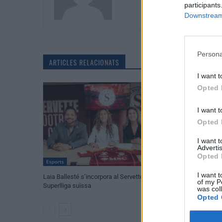
participants
Downstream 
Persona
ARTICLES RELACIONATS
I want t
Opted 
I want t
Opted 
I want 
Advertis
Opted 
Esports
Esports
I want t
Laia Ballesté s’incorpora al Servette de la
El Cantaires apost
of my P
Superlliga suïssa
was col
Opted 