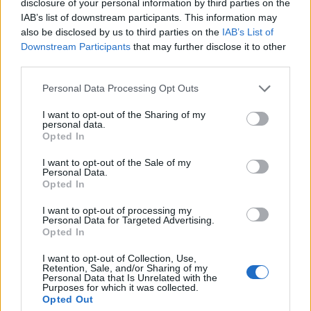
disclosure of your personal information by third parties on the
No
IAB’s list of downstream participants. This information may
also be disclosed by us to third parties on the
IAB’s List of
Downstream Participants
that may further disclose it to other
Ema
third parties.
Llo
Personal Data Processing Opt Outs
we
I want to opt-out of the Sharing of my
personal data.
Deseu el meu nom, el correu electrònic i el lloc web en
Opted In
aquest navegador per a la propera vegada que comenti.
I want to opt-out of the Sale of my
Personal Data.
Opted In
I want to opt-out of processing my
Personal Data for Targeted Advertising.
Opted In
ÚLTIMES NOTÍCIES
I want to opt-out of Collection, Use,
Retention, Sale, and/or Sharing of my
Personal Data that Is Unrelated with the
Amposta recupera les Cases del Castell
Purposes for which it was collected.
i culmina un projecte estratègic que
Opted Out