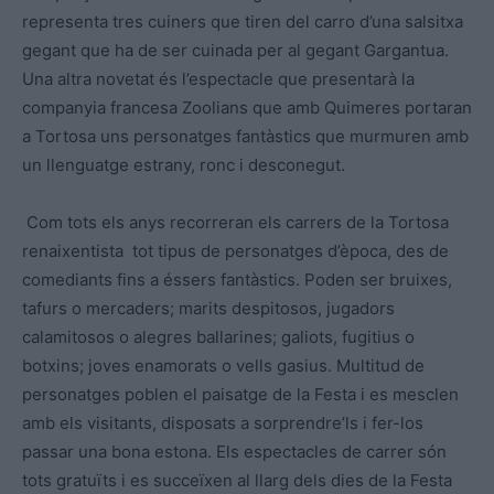
representa tres cuiners que tiren del carro d’una salsitxa
gegant que ha de ser cuinada per al gegant Gargantua.
Una altra novetat és l’espectacle que presentarà la
companyia francesa Zoolians que amb Quimeres portaran
a Tortosa uns personatges fantàstics que murmuren amb
un llenguatge estrany, ronc i desconegut.
Com tots els anys recorreran els carrers de la Tortosa
renaixentista tot tipus de personatges d’època, des de
comediants fins a éssers fantàstics. Poden ser bruixes,
tafurs o mercaders; marits despitosos, jugadors
calamitosos o alegres ballarines; galiots, fugitius o
botxins; joves enamorats o vells gasius. Multitud de
personatges poblen el paisatge de la Festa i es mesclen
amb els visitants, disposats a sorprendre’ls i fer-los
passar una bona estona. Els espectacles de carrer són
tots gratuïts i es succeïxen al llarg dels dies de la Festa