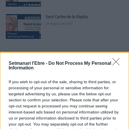
Opinió
Sant Carles de la Ràpita
24 d'agost de 2021
Firmes
setmanarilebre.cat
Setmanari l'Ebre -
Do Not Process My Personal
Information
DEIXA UNA RESPOSTA
If you wish to opt-out of the sale, sharing to third parties, or
processing of your personal or sensitive information for
targeted advertising by us, please use the below opt-out
section to confirm your selection. Please note that after your
opt-out request is processed you may continue seeing
interest-based ads based on personal information utilized by
us or personal information disclosed to third parties prior to
your opt-out. You may separately opt-out of the further
Comentari: