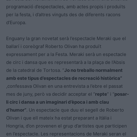
programació d’espectacles, amb actes propis i produïts
per la festa, i d’altres vinguts des de diferents racons
d’Europa.
Enguany la gran novetat serà l’espectacle Meraki que el
ballarí i coreògraf Roberto Olivan ha produït
expressament per a la Festa. Meraki serà un espectacle
de circ i dansa que es representarà a la plaça de l’Absis
de la catedral de Tortosa. “
Jo no treballo normalment
amb este tipus d’espectacles de recreació històrica”
,confessava Olivan en una entrevista a l’ebre el passat
mes de juny, però va decidir acceptar el “
repte
” i “
posar-
li circ i dansa a un imaginari d’època i amb clau
d’humor”
. Un espectacle que duu el segell de Roberto
Olivan i que ell mateix ha estat preparant a Itàlia i
Hongria, d’on provenen el grup d’artistes que participen
en l’espectacle. Les representacions de Meraki seran el