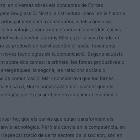
ilitza, en diverses obres els conceptes de Forces
ons Douglass C. North, a Estructura i canvi en la història
x principalment com a conseqüència dels canvis en
la tecnologia, i com a conseqüència també dels canvis
 motiva la societat. Jeremy Rifkin, per la seva banda, en
que es produeix un canvi econòmic i social fonamental
n noves tecnologies de la comunicació. Segons aquests
ent sobre dos cames: la primera, les forces productives o
energètiques; la segona, les relacions socials o
mes de comunicació. Marx considerava que les forces
ls. En canvi, North constatava empíricament que els
ecnològics per explicar el desenvolupament econòmic i
a pensar-ho, que els canvis que estan transformant els
 canvis tecnològics. Però els canvis en la competència, en
i la precarització de certs sectors de la societat, són en