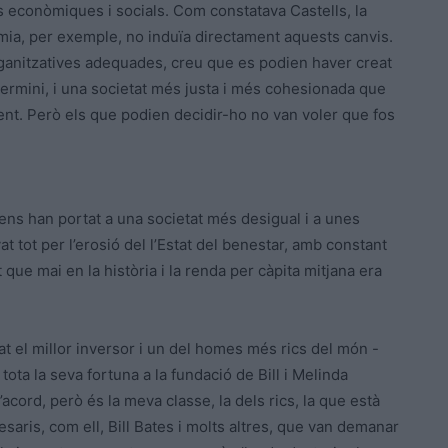
ons econòmiques i socials. Com constatava Castells, la
omia, per exemple, no induïa directament aquests canvis.
rganitzatives adequades, creu que es podien haver creat
 termini, i una societat més justa i més cohesionada que
tent. Però els que podien decidir-ho no van voler que fos
ens han portat a una societat més desigual i a unes
ot per l’erosió del l’Estat del benestar, amb constant
t que mai en la història i la renda per càpita mitjana era
at el millor inversor i un del homes més rics del món -
tota la seva fortuna a la fundació de Bill i Melinda
acord, però és la meva classe, la dels rics, la que està
aris, com ell, Bill Bates i molts altres, que van demanar