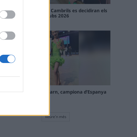
En les tirades de Flix i Cambrils es decidiran els
campions de l’Interclubs 2026
08 maig 2026
La tortosina Cinta Talarn, campiona d’Espanya
de 10 balls solo júnior
08 maig 2026
Veure'n més