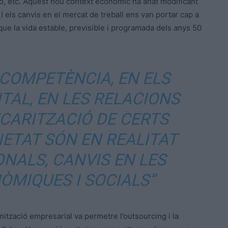
ió, etc. Aquest nou context econòmic ha anat modificant
I els canvis en el mercat de treball ens van portar cap a
que la vida estable, previsible i programada dels anys 50
 COMPETÈNCIA, EN ELS
TAL, EN LES RELACIONS
ECARITZACIÓ DE CERTS
IETAT SÓN EN REALITAT
ONALS, CANVIS EN LES
ÒMIQUES I SOCIALS”
ització empresarial va permetre l’outsourcing i la