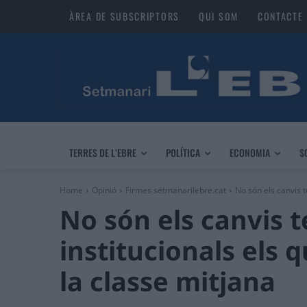
ÀREA DE SUBSCRIPTORS
QUI SOM
CONTACTE
TERRES DE L’EBRE
POLÍTICA
ECONOMIA
S
Home
Opinió
Firmes setmanarilebre.cat
No són els canvis t
No són els canvis t
institucionals els
la classe mitjana