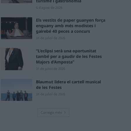
turisme i gastronomia
6 d'agost de 2026
Els vestits de paper guanyen força
enguany amb més modistes i
gairebé 40 peces a concurs
31 de juliol de 2026
“L’eclipsi serà una oportunitat
també per a gaudir de les Festes
Majors d’Amposta”
31 de juliol de 2026
Blaumut lidera el cartell musical
de les Festes
31 de juliol de 2026
Carrega més