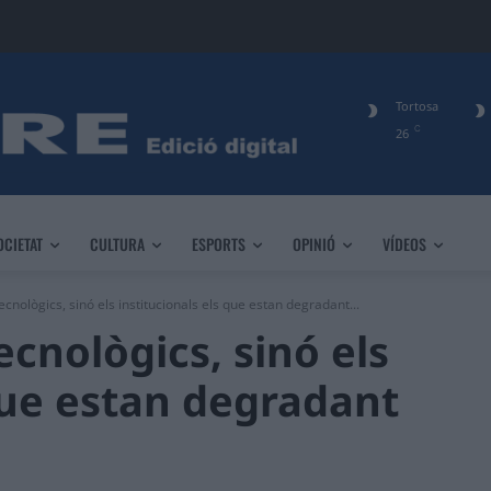
Tortosa
C
26
OCIETAT
CULTURA
ESPORTS
OPINIÓ
VÍDEOS
ecnològics, sinó els institucionals els que estan degradant...
ecnològics, sinó els
 que estan degradant