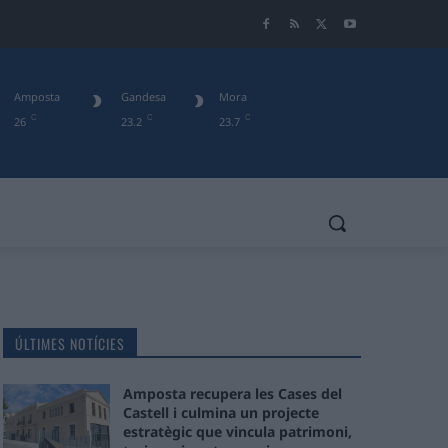
Amposta
Gandesa
Mora
C
C
C
26
23.2
23.7
ÚLTIMES NOTÍCIES
Amposta recupera les Cases del
Castell i culmina un projecte
estratègic que vincula patrimoni,