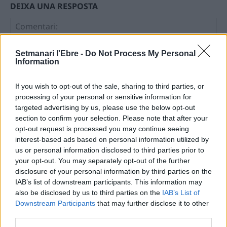
DEIXA UNA RESPOSTA
Setmanari l'Ebre -
Do Not Process My Personal
Information
If you wish to opt-out of the sale, sharing to third parties, or
processing of your personal or sensitive information for
Comentari:
targeted advertising by us, please use the below opt-out
No
section to confirm your selection. Please note that after your
opt-out request is processed you may continue seeing
interest-based ads based on personal information utilized by
Ema
us or personal information disclosed to third parties prior to
your opt-out. You may separately opt-out of the further
disclosure of your personal information by third parties on the
Llo
IAB’s list of downstream participants. This information may
we
also be disclosed by us to third parties on the
IAB’s List of
Deseu el meu nom, el correu electrònic i el lloc web en
Downstream Participants
that may further disclose it to other
third parties.
aquest navegador per a la propera vegada que comenti.