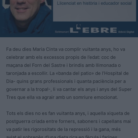
Fa deu dies Maria Cinta va complir vuitanta anys, ho va
celebrar amb els excessos propis de l’edat: coc de
maçana del Forn del Sastre i brindis amb llimonada o
taronjada a escollir. La «banda del patio» de l’Hospital de
Dia- quins grans professionals i quanta paciència per a
governar a la tropa!-, li va cantar els anys i anys del Super
Tres que ella va agrair amb un somriure emocionat.
Tots els dies no es fan vuitanta anys, i aquella xiqueta de
postguerra criada entre forners, saboners i capellans mai
va patir les rigorositats de la repressió i la gana, més
aviat el sobrepès d’una dieta rica en fècula i farines