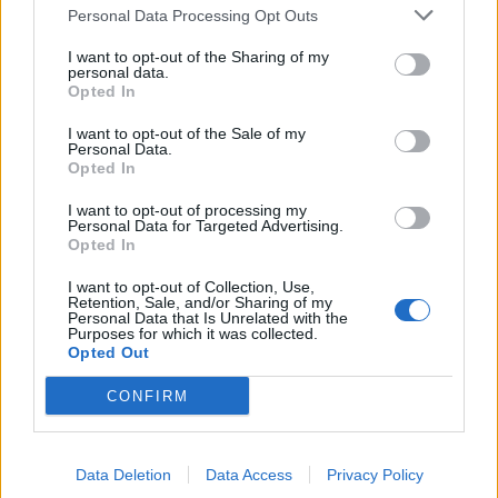
Personal Data Processing Opt Outs
I want to opt-out of the Sharing of my
personal data.
Opted In
I want to opt-out of the Sale of my
ÚLTIMES NOTÍCIES
Personal Data.
Opted In
Amposta recupera les Cases del Castell
I want to opt-out of processing my
i culmina un projecte estratègic que
Personal Data for Targeted Advertising.
Opted In
vincula patrimoni, turisme i
gastronomia
I want to opt-out of Collection, Use,
6 d'agost de 2026
Retention, Sale, and/or Sharing of my
Personal Data that Is Unrelated with the
Purposes for which it was collected.
Els vestits de paper guanyen força
Opted Out
enguany amb més modistes i gairebé
40 peces a concurs
CONFIRM
31 de juliol de 2026
“L’eclipsi serà una oportunitat també
Data Deletion
Data Access
Privacy Policy
per a gaudir de les Festes Majors