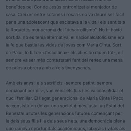
beneïdes pel Cor de Jesús entronitzat al menjador de
casa. Créixer entre sotanes i rosaris no va deure ser fàcil
per a una adolescent que esclatava a la vida i els sentits a
la Roquetes monocroma del “desarrollismo”. No hi havia
sortida, no es tenia alternativa, el nacionalcatolicisme era
la fe que bastia les vides de joves com Maria Cinta. Sort
de Paco, lo fill de «l’escolana»- els àlies ho diuen tot-, ell
sempre va ser més contestatari fent del renec una mena
de poesia obrera amb arrels tivenysanes.
Amb els anys i els sacrificis -sempre patint, sempre
demanant permís-, van venir els fills i es va consolidar el
nucli familiar. El llegat generacional de Maria Cinta i Paco
va consistir en deixar una societat més justa, un Estat del
Benestar a totes les generacions futures començant per
la dels seus fills i la dels seus nets, una democràcia plena
que donava oportunitats acadèmiques, laborals i vitals als