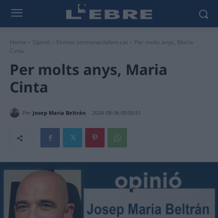
Home
Opinió
Firmes setmanarilebre.cat
Per molts anys, Maria
Cinta
Per molts anys, Maria
Cinta
Per
Josep Maria Beltrán
2024-08-06 09:00:51