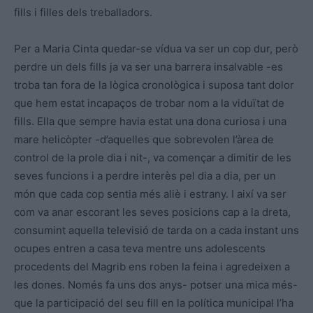
fills i filles dels treballadors.
Per a Maria Cinta quedar-se vídua va ser un cop dur, però
perdre un dels fills ja va ser una barrera insalvable -es
troba tan fora de la lògica cronològica i suposa tant dolor
que hem estat incapaços de trobar nom a la viduïtat de
fills. Ella que sempre havia estat una dona curiosa i una
mare helicòpter -d’aquelles que sobrevolen l’àrea de
control de la prole dia i nit-, va començar a dimitir de les
seves funcions i a perdre interès pel dia a dia, per un
món que cada cop sentia més aliè i estrany. I així va ser
com va anar escorant les seves posicions cap a la dreta,
consumint aquella televisió de tarda on a cada instant uns
ocupes entren a casa teva mentre uns adolescents
procedents del Magrib ens roben la feina i agredeixen a
les dones. Només fa uns dos anys- potser una mica més-
que la participació del seu fill en la política municipal l’ha