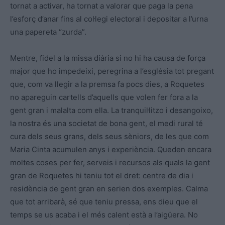
tornat a activar, ha tornat a valorar que paga la pena
l’esforç d’anar fins al col·legi electoral i depositar a l’urna
una papereta “zurda”.
Mentre, fidel a la missa diària si no hi ha causa de força
major que ho impedeixi, peregrina a l’església tot pregant
que, com va llegir a la premsa fa pocs dies, a Roquetes
no apareguin cartells d’aquells que volen fer fora a la
gent gran i malalta com ella. La tranquil·litzo i desangoixo,
la nostra és una societat de bona gent, el medi rural té
cura dels seus grans, dels seus sèniors, de les que com
Maria Cinta acumulen anys i experiència. Queden encara
moltes coses per fer, serveis i recursos als quals la gent
gran de Roquetes hi teniu tot el dret: centre de dia i
residència de gent gran en serien dos exemples. Calma
que tot arribarà, sé que teniu pressa, ens dieu que el
temps se us acaba i el més calent està a l’aigüera. No