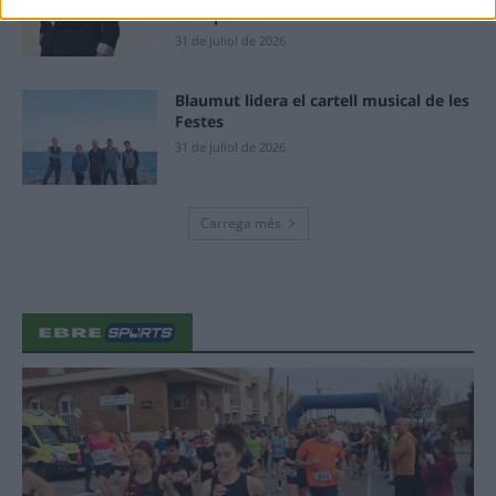
d’Amposta”
31 de juliol de 2026
Blaumut lidera el cartell musical de les
Festes
31 de juliol de 2026
Carrega més