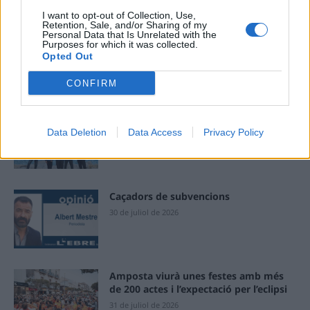
I want to opt-out of Collection, Use,
Retention, Sale, and/or Sharing of my
Personal Data that Is Unrelated with the
Purposes for which it was collected.
Opted Out
ÚLTIMES NOTÍCIES
CONFIRM
Blaumut lidera el cartell musical de les
Festes
Data Deletion
Data Access
Privacy Policy
31 de juliol de 2026
Caçadors de subvencions
30 de juliol de 2026
Amposta viurà unes festes amb més
de 200 actes i l’expectació per l’eclipsi
31 de juliol de 2026