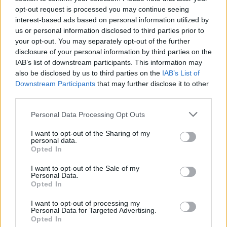
opt-out request is processed you may continue seeing
interest-based ads based on personal information utilized by
us or personal information disclosed to third parties prior to
your opt-out. You may separately opt-out of the further
disclosure of your personal information by third parties on the
IAB’s list of downstream participants. This information may
also be disclosed by us to third parties on the
IAB’s List of
Downstream Participants
that may further disclose it to other
third parties.
Comentari:
No
Personal Data Processing Opt Outs
I want to opt-out of the Sharing of my
Ema
personal data.
Opted In
Llo
I want to opt-out of the Sale of my
Personal Data.
we
Opted In
Deseu el meu nom, el correu electrònic i el lloc web en
I want to opt-out of processing my
aquest navegador per a la propera vegada que comenti.
Personal Data for Targeted Advertising.
Opted In