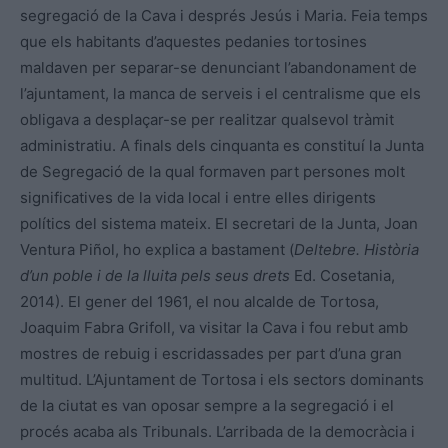
segregació de la Cava i després Jesús i Maria. Feia temps
que els habitants d’aquestes pedanies tortosines
maldaven per separar-se denunciant l’abandonament de
l’ajuntament, la manca de serveis i el centralisme que els
obligava a desplaçar-se per realitzar qualsevol tràmit
administratiu. A finals dels cinquanta es constituí la Junta
de Segregació de la qual formaven part persones molt
significatives de la vida local i entre elles dirigents
polítics del sistema mateix. El secretari de la Junta, Joan
Ventura Piñol, ho explica a bastament (
Deltebre. Història
d’un poble i de la lluita pels seus drets
Ed. Cosetania,
2014). El gener del 1961, el nou alcalde de Tortosa,
Joaquim Fabra Grifoll, va visitar la Cava i fou rebut amb
mostres de rebuig i escridassades per part d’una gran
multitud. L’Ajuntament de Tortosa i els sectors dominants
de la ciutat es van oposar sempre a la segregació i el
procés acaba als Tribunals. L’arribada de la democràcia i