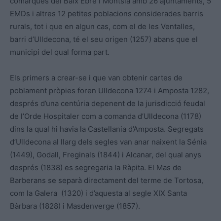
comarques del Baix Ebre i Montsià amb 26 ajuntaments, 5
EMDs i altres 12 petites poblacions considerades barris
rurals, tot i que en algun cas, com el de les Ventalles,
barri d’Ulldecona, té el seu origen (1257) abans que el
municipi del qual forma part.
Els primers a crear-se i que van obtenir cartes de
poblament pròpies foren Ulldecona 1274 i Amposta 1282,
després d’una centúria depenent de la jurisdicció feudal
de l’Orde Hospitaler com a comanda d’Ulldecona (1178)
dins la qual hi havia la Castellania d’Amposta. Segregats
d’Ulldecona al llarg dels segles van anar naixent la Sénia
(1449), Godall, Freginals (1844) i Alcanar, del qual anys
després (1838) es segregaria la Ràpita. El Mas de
Barberans se separà directament del terme de Tortosa,
com la Galera (1320) i d’aquesta al segle XIX Santa
Bàrbara (1828) i Masdenverge (1857).