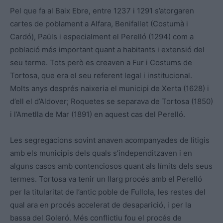
Pel que fa al Baix Ebre, entre 1237 i 1291 s’atorgaren
cartes de poblament a Alfara, Benifallet (Costumà i
Cardó), Paüls i especialment el Perelló (1294) com a
població més important quant a habitants i extensió del
seu terme. Tots però es creaven a Fur i Costums de
Tortosa, que era el seu referent legal i institucional.
Molts anys després naixeria el municipi de Xerta (1628) i
d’ell el d’Aldover; Roquetes se separava de Tortosa (1850)
i l’Ametlla de Mar (1891) en aquest cas del Perelló.
Les segregacions sovint anaven acompanyades de litigis
amb els municipis dels quals s’independitzaven i en
alguns casos amb contenciosos quant als límits dels seus
termes. Tortosa va tenir un llarg procés amb el Perelló
per la titularitat de l’antic poble de Fullola, les restes del
qual ara en procés accelerat de desaparició, i per la
bassa del Goleró. Més conflictiu fou el procés de