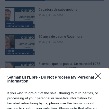
Caçadors de subvencions
30 de juliol de 2026
Firmes
setmanarilebre.cat
80 anys de Jaume Rocamora
30 de juliol de 2026
Firmes
setmanarilebre.cat
El temps que no passa. Un marc del 1975
per a un paisatge del 2026
30 de juliol de 2026
Setmanari l'Ebre -
Do Not Process My Personal
Firmes
setmanarilebre.cat
Information
If you wish to opt-out of the sale, sharing to third parties, or
processing of your personal or sensitive information for
targeted advertising by us, please use the below opt-out
DEIXA UNA RESPOSTA
section to confirm your selection. Please note that after your