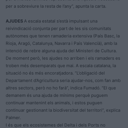
per a sobreviure la resta de l’any”, apunta la carta.
AJUDES
A escala estatal s’està impulsant una
reivindicació conjunta per part de les sis comunitats
autònomes que tenen ramaderia extensiva (País Basc, la
Rioja, Aragó, Catalunya, Navarra i País Valencià), amb la
intenció de rebre alguna ajuda del Ministeri de Cultura.
De moment però, les ajudes no arriben i els ramaders es
troben més desemparats que mai. A escala catalana, la
situació no és més encoratjadora. “L’obligació del
Departament d’Agricultura seria ajudar-nos, com fan amb
altres sectors, però no ho farà”, indica Fumadó. “El que
demanem és una ajuda de mínims perquè puguem
continuar mantenint els animals, i estos puguen
continuar gestionant la biodiversitat del territori”, explica
Palmer.
I és que els ecosistemes del Delta i dels Ports no