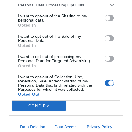
DEIXA UNA RESPOSTA
Personal Data Processing Opt Outs
I want to opt-out of the Sharing of my
personal data.
Opted In
I want to opt-out of the Sale of my
Personal Data.
Opted In
I want to opt-out of processing my
Personal Data for Targeted Advertising.
Comentari:
Opted In
No
I want to opt-out of Collection, Use,
Retention, Sale, and/or Sharing of my
Ema
Personal Data that Is Unrelated with the
Purposes for which it was collected.
Opted Out
Llo
CONFIRM
we
Deseu el meu nom, el correu electrònic i el lloc web en
aquest navegador per a la propera vegada que comenti.
Data Deletion
Data Access
Privacy Policy