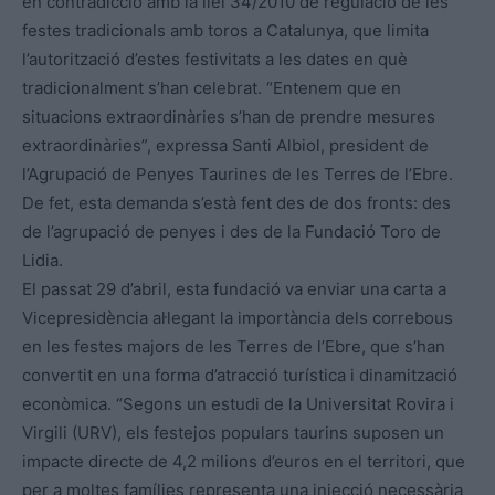
en contradicció amb la llei 34/2010 de regulació de les
festes tradicionals amb toros a Catalunya, que limita
l’autorització d’estes festivitats a les dates en què
tradicionalment s’han celebrat. “Entenem que en
situacions extraordinàries s’han de prendre mesures
extraordinàries”, expressa Santi Albiol, president de
l’Agrupació de Penyes Taurines de les Terres de l’Ebre.
De fet, esta demanda s’està fent des de dos fronts: des
de l’agrupació de penyes i des de la Fundació Toro de
Lidia.
El passat 29 d’abril, esta fundació va enviar una carta a
Vicepresidència al·legant la importància dels correbous
en les festes majors de les Terres de l’Ebre, que s’han
convertit en una forma d’atracció turística i dinamització
econòmica. “Segons un estudi de la Universitat Rovira i
Virgili (URV), els festejos populars taurins suposen un
impacte directe de 4,2 milions d’euros en el territori, que
per a moltes famílies representa una injecció necessària