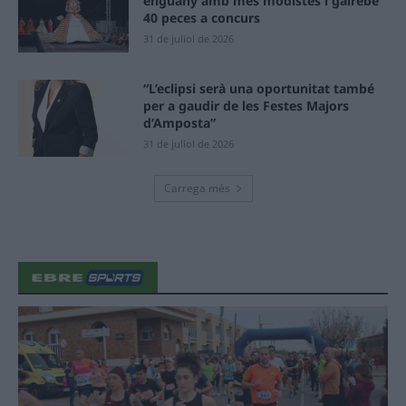
enguany amb més modistes i gairebé
40 peces a concurs
31 de juliol de 2026
“L’eclipsi serà una oportunitat també
per a gaudir de les Festes Majors
d’Amposta”
31 de juliol de 2026
Carrega més