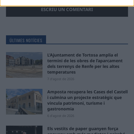
ÚLTIMES NOTÍCIES
L’Ajuntament de Tortosa amplia el
termini de les obres de l’aparcament
dels terrenys de Renfe per les altes
temperatures
7 d'agost de 2026
Amposta recupera les Cases del Castell
i culmina un projecte estratègic que
vincula patrimoni, turisme i
gastronomia
6 d'agost de 2026
Els vestits de paper guanyen força