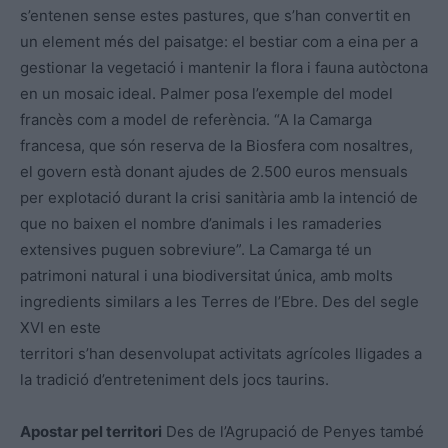
s’entenen sense estes pastures, que s’han convertit en
un element més del paisatge: el bestiar com a eina per a
gestionar la vegetació i mantenir la flora i fauna autòctona
en un mosaic ideal. Palmer posa l’exemple del model
francès com a model de referència. “A la Camarga
francesa, que són reserva de la Biosfera com nosaltres,
el govern està donant ajudes de 2.500 euros mensuals
per explotació durant la crisi sanitària amb la intenció de
que no baixen el nombre d’animals i les ramaderies
extensives puguen sobreviure”. La Camarga té un
patrimoni natural i una biodiversitat única, amb molts
ingredients similars a les Terres de l’Ebre. Des del segle
XVI en este
territori s’han desenvolupat activitats agrícoles lligades a
la tradició d’entreteniment dels jocs taurins.
Apostar pel territori
Des de l’Agrupació de Penyes també