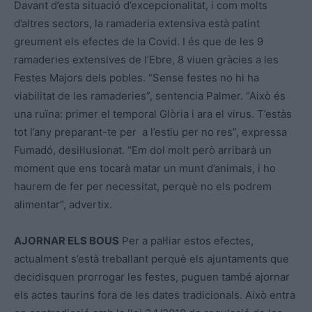
Davant d’esta situació d’excepcionalitat, i com molts
d’altres sectors, la ramaderia extensiva està patint
greument els efectes de la Covid. I és que de les 9
ramaderies extensives de l’Ebre, 8 viuen gràcies a les
Festes Majors dels pobles. “Sense festes no hi ha
viabilitat de les ramaderies”, sentencia Palmer. “Això és
una ruïna: primer el temporal Glòria i ara el virus. T’estàs
tot l’any preparant-te per a l’estiu per no res”, expressa
Fumadó, desil·lusionat. “Em dol molt però arribarà un
moment que ens tocarà matar un munt d’animals, i ho
haurem de fer per necessitat, perquè no els podrem
alimentar”, advertix.
AJORNAR ELS BOUS
Per a pal·liar estos efectes,
actualment s’està treballant perquè els ajuntaments que
decidisquen prorrogar les festes, puguen també ajornar
els actes taurins fora de les dates tradicionals. Això entra