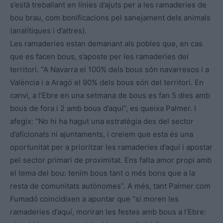
s’està treballant en línies d’ajuts per a les ramaderies de
bou brau, com bonificacions pel sanejament dels animals
(analítiques i d’altres).
Les ramaderies estan demanant als pobles que, en cas
que es facen bous, s’aposte per les ramaderies del
territori. “A Navarra el 100% dels bous són navarresos i a
València i a Aragó el 90% dels bous són del territori. En
canvi, a l’Ebre en una setmana de bous es fan 5 dies amb
bous de fora i 2 amb bous d’aquí”, es queixa Palmer. I
afegix: “No hi ha hagut una estratègia des del sector
d’aficionats ni ajuntaments, i creiem que esta és una
oportunitat per a prioritzar les ramaderies d’aquí i apostar
pel sector primari de proximitat. Ens falta amor propi amb
el tema del bou: tenim bous tant o més bons que a la
resta de comunitats autònomes”. A més, tant Palmer com
Fumadó coincidixen a apuntar que “si moren les
ramaderies d’aquí, moriran les festes amb bous a l’Ebre: