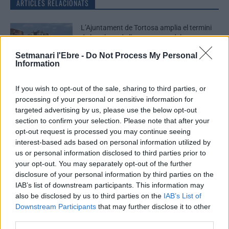
ARTICLES RELACIONATS
L’Ajuntament de Tortosa amplia el termini
de les obres de l’aparcament dels terrenys
de Renfe per les altes temperatures
Setmanari l'Ebre -
Do Not Process My Personal
7 d'agost de 2026
Societat
Information
Amposta recupera les Cases del Castell i
If you wish to opt-out of the sale, sharing to third parties, or
culmina un projecte estratègic que vincula
processing of your personal or sensitive information for
patrimoni, turisme i gastronomia
targeted advertising by us, please use the below opt-out
6 d'agost de 2026
Cultura
section to confirm your selection. Please note that after your
opt-out request is processed you may continue seeing
Els vestits de paper guanyen força enguany
interest-based ads based on personal information utilized by
amb més modistes i gairebé 40 peces a
us or personal information disclosed to third parties prior to
concurs
your opt-out. You may separately opt-out of the further
31 de juliol de 2026
disclosure of your personal information by third parties on the
Festes
IAB’s list of downstream participants. This information may
also be disclosed by us to third parties on the
IAB’s List of
Downstream Participants
that may further disclose it to other
third parties.