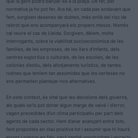
que la gent podrà banyar-se a la platja. De fet, per
normativa ja ho pot fer. Ara bé, en cada pas endavant que
fem, sorgixen desenes de dubtes, més enllà del risc de
rebrot que ens acompanyarà els propers mesos. Només
cal veure el cas de Lleida. Sorgixen, dèiem, molts
interrogants, sobre la viabilitat socioeconòmica de les
famílies, de les empreses, de les llars d’infants, dels
centres esportius o culturals, de les escoles, de les
colònies d’estiu, dels allotjaments turístics, de tantes
rutines que teníem tan assumides que les certeses no
ens permetien plantejar-nos alternatives.
En este context, és vital que les decisions dels governs,
als quals se’ls pot donar algun marge de vaivé i d’error,
vagen precedides d’un clima participatiu per part dels
agents de cada sector. Hem d’anar avançant entre tots,
fent propostes en clau positiva tot i assumir que hi haurà
errors i passos en fals, però també oportunitats i encerts.