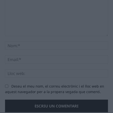
Comentari:
No
Ema
Llo
we
Deseu el meu nom, el correu electrònic i el lloc web en
aquest navegador per a la propera vegada que comenti.