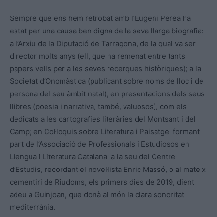
Sempre que ens hem retrobat amb l’Eugeni Perea ha
estat per una causa ben digna de la seva llarga biografia:
a l’Arxiu de la Diputació de Tarragona, de la qual va ser
director molts anys (ell, que ha remenat entre tants
papers vells per a les seves recerques històriques); a la
Societat d’Onomàstica (publicant sobre noms de lloc i de
persona del seu àmbit natal); en presentacions dels seus
llibres (poesia i narrativa, també, valuosos), com els
dedicats a les cartografies literàries del Montsant i del
Camp; en Col·loquis sobre Literatura i Paisatge, formant
part de l’Associació de Professionals i Estudiosos en
Llengua i Literatura Catalana; a la seu del Centre
d’Estudis, recordant el novel·lista Enric Massó, o al mateix
cementiri de Riudoms, els primers dies de 2019, dient
adeu a Guinjoan, que donà al món la clara sonoritat
mediterrània.