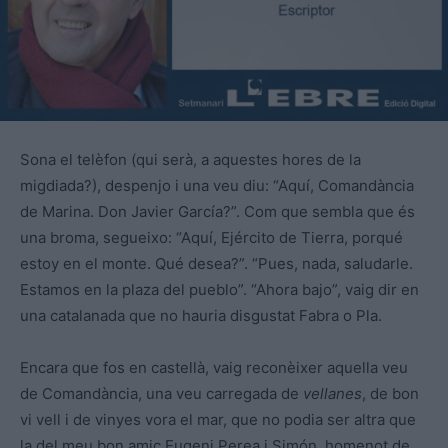
Sona el telèfon (qui serà, a aquestes hores de la
migdiada?), despenjo i una veu diu: “Aquí, Comandància
de Marina. Don Javier García?”. Com que sembla que és
una broma, segueixo: “Aquí, Ejército de Tierra, porqué
estoy en el monte. Qué desea?”. “Pues, nada, saludarle.
Estamos en la plaza del pueblo”. “Ahora bajo”, vaig dir en
una catalanada que no hauria disgustat Fabra o Pla.
Encara que fos en castellà, vaig reconèixer aquella veu
de Comandància, una veu carregada de
vellanes
, de bon
vi vell i de vinyes vora el mar, que no podia ser altra que
la del meu bon amic Eugeni Perea i Simón, homenot de