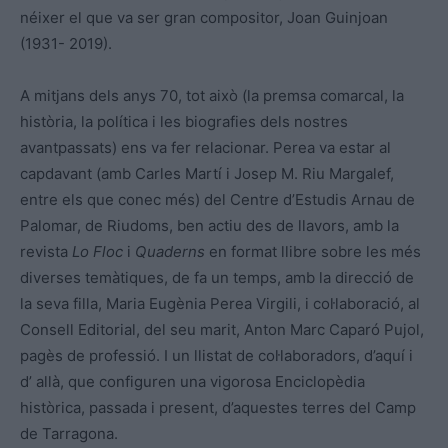
néixer el que va ser gran compositor, Joan Guinjoan
(1931- 2019).
A mitjans dels anys 70, tot això (la premsa comarcal, la
història, la política i les biografies dels nostres
avantpassats) ens va fer relacionar. Perea va estar al
capdavant (amb Carles Martí i Josep M. Riu Margalef,
entre els que conec més) del Centre d’Estudis Arnau de
Palomar, de Riudoms, ben actiu des de llavors, amb la
revista
Lo Floc
i
Quaderns
en format llibre sobre les més
diverses temàtiques, de fa un temps, amb la direcció de
la seva filla, Maria Eugènia Perea Virgili, i col·laboració, al
Consell Editorial, del seu marit, Anton Marc Caparó Pujol,
pagès de professió. I un llistat de col·laboradors, d’aquí i
d’ allà, que configuren una vigorosa Enciclopèdia
històrica, passada i present, d’aquestes terres del Camp
de Tarragona.