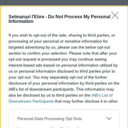
Setmanari l'Ebre -
Do Not Process My Personal
Information
Comentari:
If you wish to opt-out of the sale, sharing to third parties, or
No
processing of your personal or sensitive information for
targeted advertising by us, please use the below opt-out
section to confirm your selection. Please note that after your
Ema
opt-out request is processed you may continue seeing
interest-based ads based on personal information utilized by
Llo
us or personal information disclosed to third parties prior to
we
your opt-out. You may separately opt-out of the further
disclosure of your personal information by third parties on the
Deseu el meu nom, el correu electrònic i el lloc web en
IAB’s list of downstream participants. This information may
aquest navegador per a la propera vegada que comenti.
also be disclosed by us to third parties on the
IAB’s List of
Downstream Participants
that may further disclose it to other
third parties.
Personal Data Processing Opt Outs