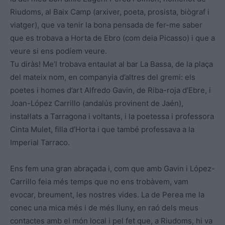
Riudoms, al Baix Camp (arxiver, poeta, prosista, biògraf i
viatger), que va tenir la bona pensada de fer-me saber
que es trobava a Horta de Ebro (com deia Picasso) i que a
veure si ens podíem veure.
Tu diràs! Me’l trobava entaulat al bar La Bassa, de la plaça
del mateix nom, en companyia d’altres del gremi: els
poetes i homes d’art Alfredo Gavin, de Riba-roja d’Ebre, i
Joan-López Carrillo (andalús provinent de Jaén),
instal·lats a Tarragona i voltants, i la poetessa i professora
Cinta Mulet, filla d’Horta i que també professava a la
Imperial Tarraco.
Ens fem una gran abraçada i, com que amb Gavin i López-
Carrillo feia més temps que no ens trobàvem, vam
evocar, breument, les nostres vides. La de Perea me la
conec una mica més i de més lluny, en raó dels meus
contactes amb el món local i pel fet que, a Riudoms, hi va