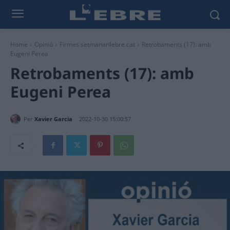
Home
Opinió
Firmes setmanarilebre.cat
Retrobaments (17): amb
Eugeni Perea
Retrobaments (17): amb
Eugeni Perea
Per
Xavier Garcia
2022-10-30 15:00:57