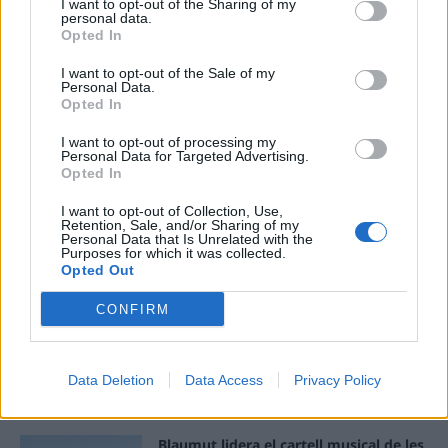
I want to opt-out of the Sharing of my
personal data.
Opted In
ÚLTIMES NOTÍCIES
I want to opt-out of the Sale of my
Personal Data.
Amposta recupera les Cases del Castell
Opted In
i culmina un projecte estratègic que
vincula patrimoni, turisme i
I want to opt-out of processing my
gastronomia
Personal Data for Targeted Advertising.
6 d'agost de 2026
Opted In
I want to opt-out of Collection, Use,
Els vestits de paper guanyen força
Retention, Sale, and/or Sharing of my
enguany amb més modistes i gairebé
Personal Data that Is Unrelated with the
40 peces a concurs
Purposes for which it was collected.
Opted Out
31 de juliol de 2026
CONFIRM
“L’eclipsi serà una oportunitat també
per a gaudir de les Festes Majors
d’Amposta”
Data Deletion
Data Access
Privacy Policy
31 de juliol de 2026
Blaumut lidera el cartell musical de les