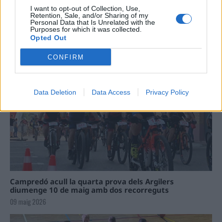
I want to opt-out of Collection, Use,
Retention, Sale, and/or Sharing of my
Personal Data that Is Unrelated with the
Purposes for which it was collected.
La Cursa de l’Aldea segona d’etiqueta d’or de la
Opted Out
Running Sèries Terres de l’Ebre
09 maig 2026
CONFIRM
Data Deletion
Data Access
Privacy Policy
Campredó acull la quarta prova dels Argilers
diumenge 10 de maig amb dos recorreguts
09 maig 2026