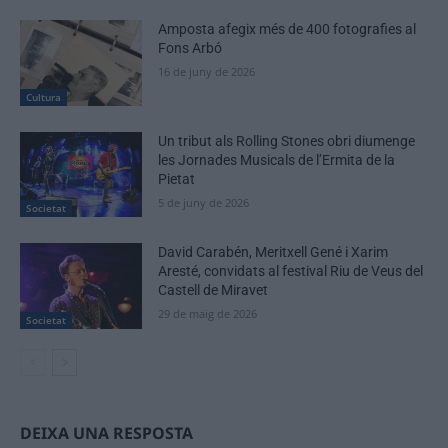
Amposta afegix més de 400 fotografies al
Fons Arbó
16 de juny de 2026
Cultura
Un tribut als Rolling Stones obri diumenge
les Jornades Musicals de l’Ermita de la
Pietat
5 de juny de 2026
Societat
David Carabén, Meritxell Gené i Xarim
Aresté, convidats al festival Riu de Veus del
Castell de Miravet
29 de maig de 2026
Societat
DEIXA UNA RESPOSTA