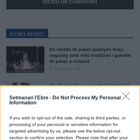
ÚLTIMES NOTÍCIES
Els vestits de paper guanyen força
enguany amb més modistes i gairebé
40 peces a concurs
31 de juliol de 2026
“L’eclipsi serà una oportunitat també
per a gaudir de les Festes Majors
d’Amposta”
Setmanari l'Ebre -
Do Not Process My Personal
Information
31 de juliol de 2026
If you wish to opt-out of the sale, sharing to third parties, or
Blaumut lidera el cartell musical de les
processing of your personal or sensitive information for
Festes
targeted advertising by us, please use the below opt-out
31 de juliol de 2026
section to confirm your selection. Please note that after your