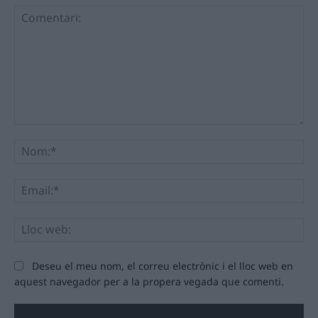
Comentari:
No
Ema
Llo
we
Deseu el meu nom, el correu electrònic i el lloc web en
aquest navegador per a la propera vegada que comenti.