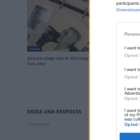
participants
Downstream 
Persona
I want t
Cultura
Societat
Opted 
Amposta afegix més de 400 fotografies al
Un tribut als Rol
Fons Arbó
les Jornades Musi
I want t
Pietat
Opted 
I want 
Advertis
Opted 
I want t
DEIXA UNA RESPOSTA
of my P
was col
Opted 