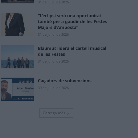
31 de juliol de 2026
“L’eclipsi serà una oportunitat
també per a gaudir de les Festes
Majors d’Amposta”
31 de juliol de 2026
Blaumut lidera el cartell musical
de les Festes
31 de juliol de 2026
Caçadors de subvencions
30 de juliol de 2026
Carrega més