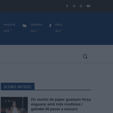
Amposta
Gandesa
Mora
C
C
C
28.8
25.4
32.4
ÚLTIMES NOTÍCIES
Els vestits de paper guanyen força
enguany amb més modistes i
gairebé 40 peces a concurs