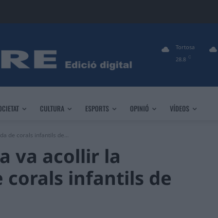
Tortosa
C
28.8
OCIETAT
CULTURA
ESPORTS
OPINIÓ
VÍDEOS
a de corals infantils de...
 va acollir la
corals infantils de