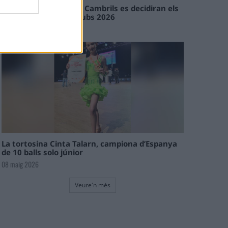
En les tirades de Flix i Cambrils es decidiran els
campions de l’Interclubs 2026
08 maig 2026
La tortosina Cinta Talarn, campiona d’Espanya
de 10 balls solo júnior
08 maig 2026
Veure'n més