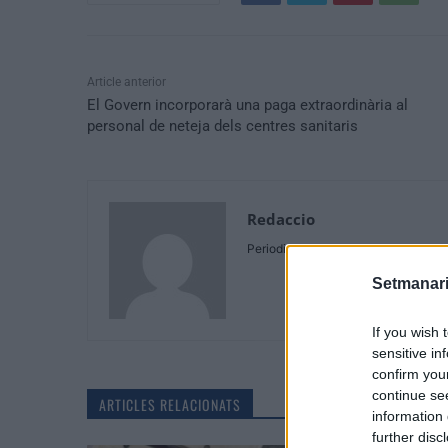
Article anterior
El Govern incorporarà una paga extraordinària al
personal de neteja dels centres sanitaris
Redaccio
Periodistes
Setmanari
If you wish 
sensitive in
confirm you
continue se
ARTICLES RELACIONATS
information 
further disc