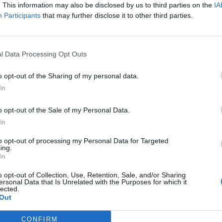
. This information may also be disclosed by us to third parties on the
IA
Participants
that may further disclose it to other third parties.
l Data Processing Opt Outs
o opt-out of the Sharing of my personal data.
Societat
In
ling Stones obri diumenge
David Carabén, Meritxell Gené i Xarim
cals de l’Ermita de la
Aresté, convidats al festival Riu de Veus
o opt-out of the Sale of my Personal Data.
del Castell de Miravet
In
to opt-out of processing my Personal Data for Targeted
ing.
In
o opt-out of Collection, Use, Retention, Sale, and/or Sharing
ersonal Data that Is Unrelated with the Purposes for which it
lected.
Out
CONFIRM