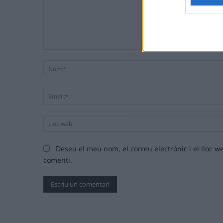
Comentari:
Deseu el meu nom, el correu electrònic i el lloc
comenti.