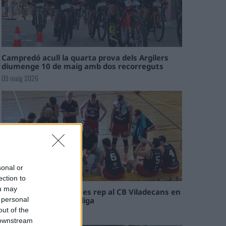
Campredó acull la quarta prova dels Argilers
diumenge 10 de maig amb dos recorreguts
09 maig 2026
sonal or
ection to
ou may
El Cantaires amb baixes rep al CB Viladecans en
el tram decisiu de la lliga
 personal
out of the
09 maig 2026
 downstream