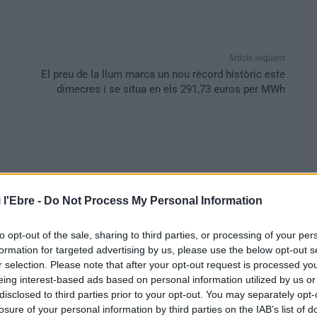
Article següent
El preu de la llum marca un nou rècord històric este
dimecres i se situa en els 291,73 euros per MWh
 l'Ebre -
Do Not Process My Personal Information
to opt-out of the sale, sharing to third parties, or processing of your per
formation for targeted advertising by us, please use the below opt-out s
r selection. Please note that after your opt-out request is processed y
eing interest-based ads based on personal information utilized by us or
disclosed to third parties prior to your opt-out. You may separately opt-
losure of your personal information by third parties on the IAB’s list of