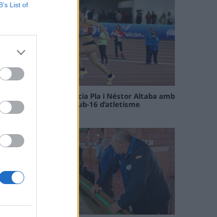
B’s List of
Paula Sintorres, Patrícia Pla i Néstor Altaba amb
la selecció catalana sub-16 d’atletisme
08 maig 2026