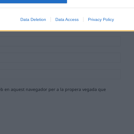
Data Deletion
Data Access
Privacy Policy
Nom:*
Email:*
Lloc
web:
 web en aquest navegador per a la propera vegada que