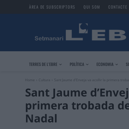
ÀREA DE SUBSCRIPTORS
QUI SOM
CONTACTE
TERRES DE L’EBRE
POLÍTICA
ECONOMIA
S
Home
Cultura
Sant Jaume d'Enveja va acollir la primera trobad
Sant Jaume d’Enveja
primera trobada de 
Nadal