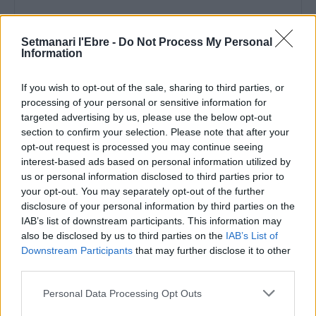
Setmanari l'Ebre -
Do Not Process My Personal
Information
If you wish to opt-out of the sale, sharing to third parties, or
Comentari:
processing of your personal or sensitive information for
No
targeted advertising by us, please use the below opt-out
section to confirm your selection. Please note that after your
Ema
opt-out request is processed you may continue seeing
interest-based ads based on personal information utilized by
us or personal information disclosed to third parties prior to
Llo
your opt-out. You may separately opt-out of the further
we
disclosure of your personal information by third parties on the
IAB’s list of downstream participants. This information may
Deseu el meu nom, el correu electrònic i el lloc web en
also be disclosed by us to third parties on the
IAB’s List of
aquest navegador per a la propera vegada que comenti.
Downstream Participants
that may further disclose it to other
third parties.
Personal Data Processing Opt Outs