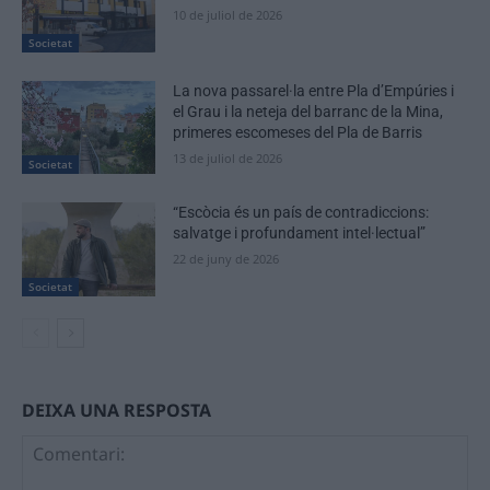
10 de juliol de 2026
Societat
La nova passarel·la entre Pla d’Empúries i
el Grau i la neteja del barranc de la Mina,
primeres escomeses del Pla de Barris
13 de juliol de 2026
Societat
“Escòcia és un país de contradiccions:
salvatge i profundament intel·lectual”
22 de juny de 2026
Societat
DEIXA UNA RESPOSTA