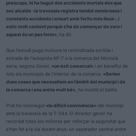
preocupa, hi ha hagut dos accidents mortals des que
soc alcalde -la travessia registra també nombrosos i
constants accidents i ensurt amb ferits més lleus-, i
estic molt content perquè s’ha de començar de zero i
aquest és un pas ferm»
, ha dit.
Que l’estudi puga incloure la reivindicada sortida i
entrada de l’autopista AP-7 a la comarca del Montsià
seria, segons
Gonel
,
«un èxit comarcal»
i en benefici de
tots els municipis de l’interior de la comarca.
«Serien
dues coses que necessitem en l’àmbit del municipi i de
la comarca i ens aniria molt bé»,
ha insistit el batlle.
Prat ha reconegut
«la difícil convivència»
del municipi
amb la travessia de la T-344. El director gener ha
recordat totes les millores per reforçar la seguretat que
s’han fet a la via durant anys: un separador central entre