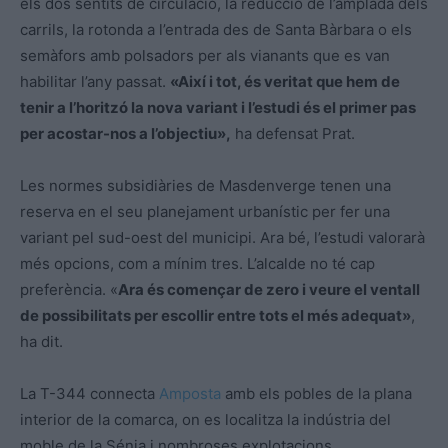
els dos sentits de circulació, la reducció de l’amplada dels
carrils, la rotonda a l’entrada des de Santa Bàrbara o els
semàfors amb polsadors per als vianants que es van
habilitar l’any passat.
«Així i tot, és veritat que hem de
tenir a l’horitzó la nova variant i l’estudi és el primer pas
per acostar-nos a l’objectiu»,
ha defensat Prat.
Les normes subsidiàries de Masdenverge tenen una
reserva en el seu planejament urbanístic per fer una
variant pel sud-oest del municipi. Ara bé, l’estudi valorarà
més opcions, com a mínim tres. L’alcalde no té cap
preferència. «
Ara és començar de zero i veure el ventall
de possibilitats per escollir entre tots el més adequat»
,
ha dit.
La T-344 connecta
Amposta
amb els pobles de la plana
interior de la comarca, on es localitza la indústria del
moble de la Sénia i nombroses explotacions