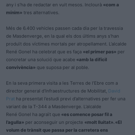
any i s’ha de redactar en vuit mesos. Inclourà
«com a
mínim»
tres alternatives.
Més de 6.400 vehicles passen cada dia per la travessia
de Masdenverge, en la qual els dos últims anys s’han
produït
dos
víctimes mortals per atropellament. L’alcalde
René
Gonel
ha celebrat que es faça
«el primer pas»
per
concretar una solució que acabe
«amb la difícil
convivència»
que suposa per al poble.
En la
seva
primera visita a les Terres de l’Ebre com a
director general d’Infraestructures de Mobilitat,
David
Prat
ha presentat l’estudi previ d’alternatives per fer una
variant de la T-344 a Masdenverge. L’alcalde
René
Gonel
ha agraït que
«es comence posar fil a
l’agulla»
per aconseguir un projecte
«molt lluitat». «El
volum de trànsit que passa per la carretera ens