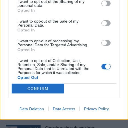
I want to opt-out of the Sharing of my
personal data.
Opted In
ÚLTIMES NOTÍCIES
I want to opt-out of the Sale of my
Personal Data.
Els vestits de paper guanyen força
Opted In
enguany amb més modistes i gairebé
40 peces a concurs
I want to opt-out of processing my
Personal Data for Targeted Advertising.
31 de juliol de 2026
Opted In
I want to opt-out of Collection, Use,
“L’eclipsi serà una oportunitat també
Retention, Sale, and/or Sharing of my
per a gaudir de les Festes Majors
Personal Data that Is Unrelated with the
d’Amposta”
Purposes for which it was collected.
Opted Out
31 de juliol de 2026
CONFIRM
Blaumut lidera el cartell musical de les
Festes
31 de juliol de 2026
Data Deletion
Data Access
Privacy Policy
Caçadors de subvencions