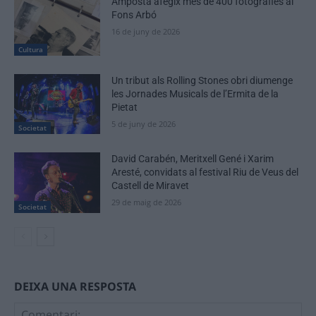
Amposta afegix més de 400 fotografies al
Fons Arbó
16 de juny de 2026
Cultura
Un tribut als Rolling Stones obri diumenge
les Jornades Musicals de l’Ermita de la
Pietat
5 de juny de 2026
Societat
David Carabén, Meritxell Gené i Xarim
Aresté, convidats al festival Riu de Veus del
Castell de Miravet
29 de maig de 2026
Societat
DEIXA UNA RESPOSTA