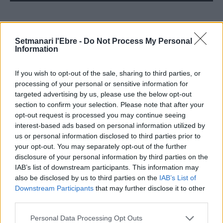
ÚLTIMES NOTÍCIES
Setmanari l'Ebre -
Do Not Process My Personal
Information
L’Observatori de l’Ebre lidera de nou la
If you wish to opt-out of the sale, sharing to third parties, or
recerca sobre l’astre rei en el segon
eclipsi solar total de la seva història
processing of your personal or sensitive information for
targeted advertising by us, please use the below opt-out
7 d'agost de 2026
section to confirm your selection. Please note that after your
opt-out request is processed you may continue seeing
L’Ajuntament de Tortosa amplia el
interest-based ads based on personal information utilized by
termini de les obres de l’aparcament
us or personal information disclosed to third parties prior to
dels terrenys de Renfe per les altes
your opt-out. You may separately opt-out of the further
temperatures
disclosure of your personal information by third parties on the
7 d'agost de 2026
IAB’s list of downstream participants. This information may
also be disclosed by us to third parties on the
IAB’s List of
Amposta recupera les Cases del Castell
Downstream Participants
that may further disclose it to other
i culmina un projecte estratègic que
third parties.
vincula patrimoni, turisme i
gastronomia
Personal Data Processing Opt Outs