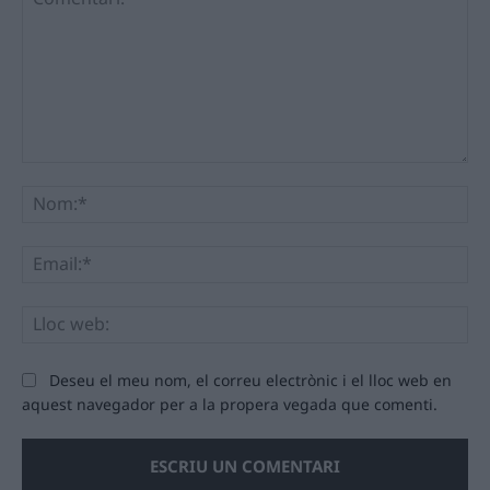
Comentari:
No
Ema
Llo
we
Deseu el meu nom, el correu electrònic i el lloc web en
aquest navegador per a la propera vegada que comenti.