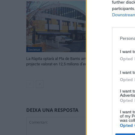
further disc
participants
Downstream 
Persona
Societat
Societat
I want t
Opted 
La Ràpita optarà al Pla de Barris amb un
La nova passarel·
projecte valorat en 12,5 milions d’euros
el Grau i la netej
primeres escomes
I want t
Opted 
I want 
Advertis
Opted 
DEIXA UNA RESPOSTA
I want t
of my P
was col
Opted 