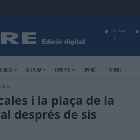
Tortosa
C
31.5
OCIETAT
CULTURA
ESPORTS
OPINIÓ
VÍDEOS
 de la...
ales i la plaça de la
al després de sis