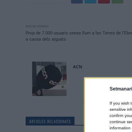
Article anterior
Prop de 7.000 usuaris sense llum a les Terres de l’Ebr
a causa dels aiguats
ACN
Setmanari
If you wish 
sensitive in
confirm you
ARTICLES RELACIONATS
continue se
information 