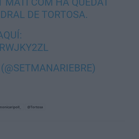
T MATÍ COM HA QUEDAT
EDRAL DE TORTOSA.
QUÍ:
QRWJKY2ZL
E (@SETMANARIEBRE)
onicaripoll_
@Tortosa