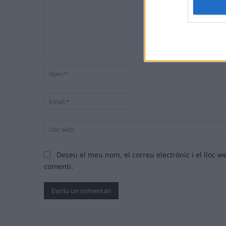
Comentari:
Deseu el meu nom, el correu electrònic i el lloc
comenti.