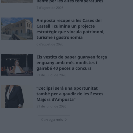
Renfe per les altes temperatures
7 d'agost de 2026
Amposta recupera les Cases del
Castell i culmina un projecte
estratègic que vincula patrimoni,
turisme i gastronomia
6 d'agost de 2026
Els vestits de paper guanyen força
enguany amb més modistes i
gairebé 40 peces a concurs
31 de juliol de 2026
“L’eclipsi serà una oportunitat
també per a gaudir de les Festes
Majors d’Amposta”
31 de juliol de 2026
Carrega més