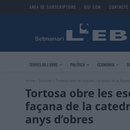
ÀREA DE SUBSCRIPTORS
QUI SOM
CONTACTE
TERRES DE L’EBRE
POLÍTICA
ECONOMIA
S
Home
Societat
Tortosa obre les escales i la plaça de la façana
Tortosa obre les esc
façana de la catedr
anys d’obres