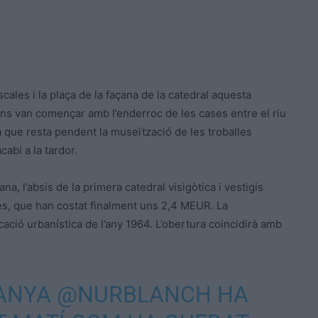
cales i la plaça de la façana de la catedral aquesta
ns van començar amb l’enderroc de les cases entre el riu
, ja que resta pendent la museïtzació de les troballes
abi a la tardor.
a, l’absis de la primera catedral visigòtica i vestigis
es, que han costat finalment uns 2,4 MEUR. La
icació urbanística de l’any 1964. L’obertura coincidirà amb
ANYA
@NURBLANCH
HA