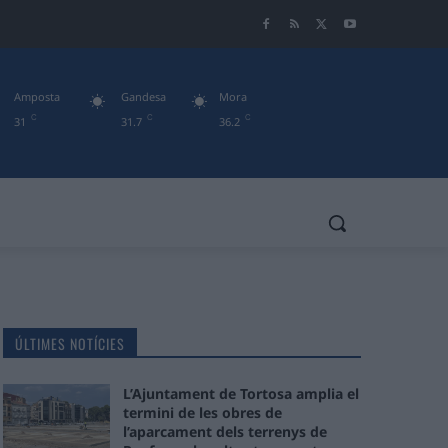
Amposta
Gandesa
Mora
C
C
C
31
31.7
36.2
ÚLTIMES NOTÍCIES
L’Ajuntament de Tortosa amplia el
termini de les obres de
l’aparcament dels terrenys de