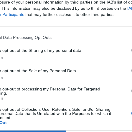
losure of your personal information by third parties on the IAB’s list of
. This information may also be disclosed by us to third parties on the
IA
Participants
that may further disclose it to other third parties.
l Data Processing Opt Outs
Societat
o opt-out of the Sharing of my personal data.
In
la entre Pla d’Empúries i
“Escòcia és un país de contradiccions:
a del barranc de la Mina,
salvatge i profundament intel·lectual”
es del Pla de Barris
o opt-out of the Sale of my Personal Data.
In
to opt-out of processing my Personal Data for Targeted
ing.
In
o opt-out of Collection, Use, Retention, Sale, and/or Sharing
ersonal Data that Is Unrelated with the Purposes for which it
lected.
Out