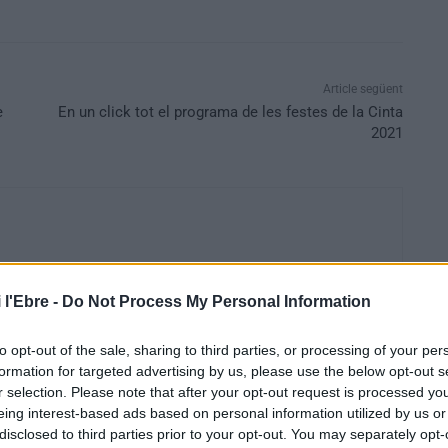
Article següent
e
En un click tot el programa de les festes de la Cinta
2021
 l'Ebre -
Do Not Process My Personal Information
to opt-out of the sale, sharing to third parties, or processing of your per
formation for targeted advertising by us, please use the below opt-out s
r selection. Please note that after your opt-out request is processed y
eing interest-based ads based on personal information utilized by us or
disclosed to third parties prior to your opt-out. You may separately opt-