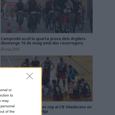
Campredó acull la quarta prova dels Argilers
diumenge 10 de maig amb dos recorreguts
09 maig 2026
sonal or
ection to
ou may
 personal
El Cantaires amb baixes rep al CB Viladecans en
el tram decisiu de la lliga
out of the