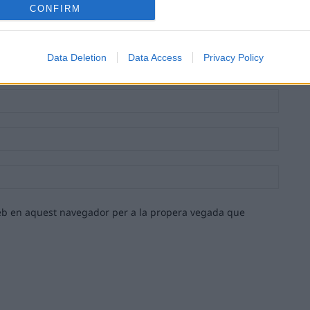
CONFIRM
Data Deletion
Data Access
Privacy Policy
Nom:*
Email:*
Lloc
web:
 web en aquest navegador per a la propera vegada que