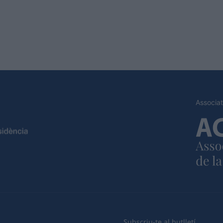
Associat
Subscriu-te al butlletí