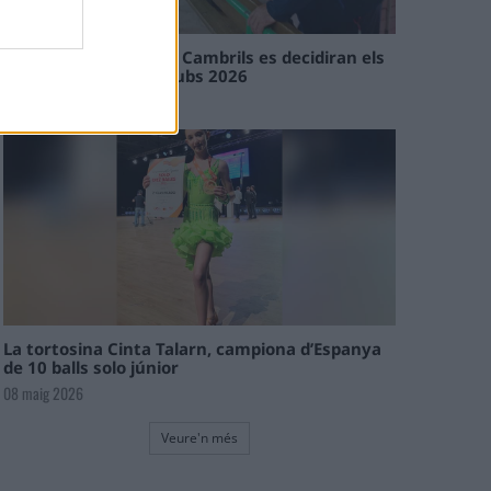
En les tirades de Flix i Cambrils es decidiran els
campions de l’Interclubs 2026
08 maig 2026
La tortosina Cinta Talarn, campiona d’Espanya
de 10 balls solo júnior
08 maig 2026
Veure'n més