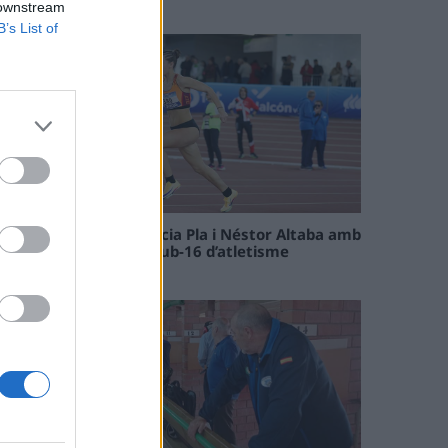
09 maig 2026
 downstream
B’s List of
Paula Sintorres, Patrícia Pla i Néstor Altaba amb
la selecció catalana sub-16 d’atletisme
08 maig 2026