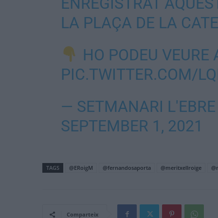
ENREGISTRAT AQUES
LA PLAÇA DE LA CAT
HO PODEU VEURE A
PIC.TWITTER.COM/L
— SETMANARI L'EBR
SEPTEMBER 1, 2021
TAGS
@ERoigM
@fernandosaporta
@meritxellroige
@m
Comparteix