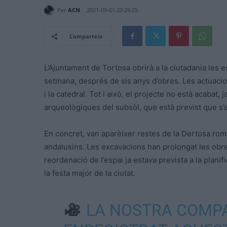
Per
ACN
2021-09-01 20:29:25
Comparteix
L’Ajuntament de Tortosa obrirà a la ciutadania les es
setmana, després de sis anys d’obres. Les actuacio
i la catedral. Tot i això, el projecte no està acabat
arqueològiques del subsòl, que està previst que s’ac
En concret, van aparèixer restes de la Dertosa roman
andalusins. Les excavacions han prolongat les obr
reordenació de l’espai ja estava prevista a la planif
la festa major de la ciutat.
LA NOSTRA COMP