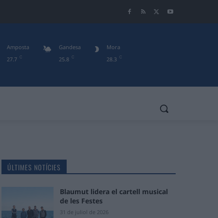
Amposta
Gandesa
Mora
C
C
C
27.7
25.8
28.3
ÚLTIMES NOTÍCIES
Blaumut lidera el cartell musical
de les Festes
31 de juliol de 2026