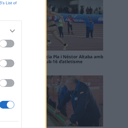
B’s List of
Paula Sintorres, Patrícia Pla i Néstor Altaba amb
la selecció catalana sub-16 d’atletisme
08 maig 2026