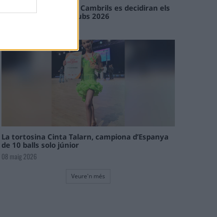
En les tirades de Flix i Cambrils es decidiran els
campions de l’Interclubs 2026
08 maig 2026
La tortosina Cinta Talarn, campiona d’Espanya
de 10 balls solo júnior
08 maig 2026
Veure'n més