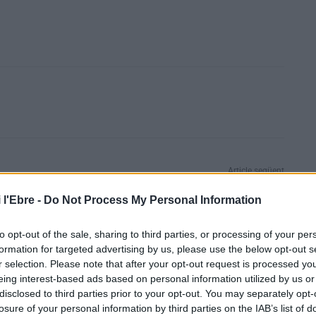
Article següent
Facua avisa que el 53% dels aliments bonificats ja són
 l'Ebre -
Do Not Process My Personal Information
més cars que quan va entrar en vigor la rebaixa de
l’IVA
to opt-out of the sale, sharing to third parties, or processing of your per
formation for targeted advertising by us, please use the below opt-out s
r selection. Please note that after your opt-out request is processed y
eing interest-based ads based on personal information utilized by us or
disclosed to third parties prior to your opt-out. You may separately opt-
losure of your personal information by third parties on the IAB’s list of