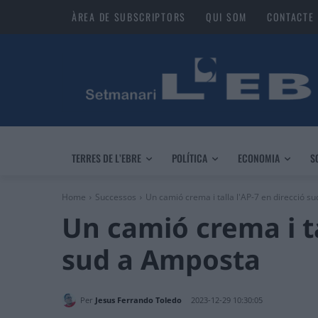
ÀREA DE SUBSCRIPTORS
QUI SOM
CONTACTE
TERRES DE L’EBRE
POLÍTICA
ECONOMIA
S
Home
Successos
Un camió crema i talla l'AP-7 en direcció s
Un camió crema i ta
sud a Amposta
Per
Jesus Ferrando Toledo
2023-12-29 10:30:05