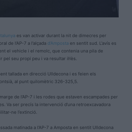
atalunya
es van activar durant la nit de dimecres per
ral de l’AP-7 a l’alçada
d’Amposta
en sentit sud. L’avís es
nt el vehicle i el remolc, que contenia una pila de
pel seu propi peu i va resultar il·lès.
nt tallada en direcció Ulldecona i es feien els
Montsià, al punt quilomètric 326-325,5.
l marge de l’AP-7 i les rodes que estaven escampades per
s. Va ser precís la intervenció d’una retroexcavadora
itar-ne l’extinció.
 passada matinada a l’AP-7 a Amposta en sentit Ulldecona