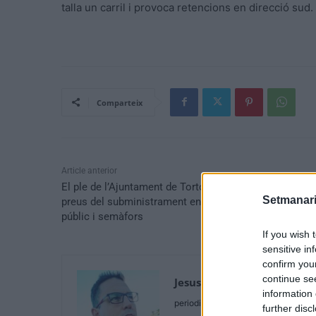
talla un carril i provoca retencions en direcció sud.
Comparteix
Article anterior
El ple de l’Ajuntament de Tortosa aprova la revisió de
Setmanari
preus del subministrament energètic de l’enllumenat
públic i semàfors
If you wish 
sensitive in
confirm you
continue se
Jesus Ferrando Toledo
information 
periodista
further disc