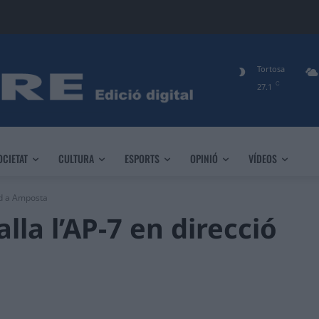
Tortosa
C
27.1
OCIETAT
CULTURA
ESPORTS
OPINIÓ
VÍDEOS
ud a Amposta
lla l’AP-7 en direcció