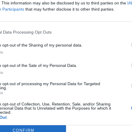
. This information may also be disclosed by us to third parties on the
IA
Participants
that may further disclose it to other third parties.
l Data Processing Opt Outs
o opt-out of the Sharing of my personal data.
In
o opt-out of the Sale of my Personal Data.
In
to opt-out of processing my Personal Data for Targeted
ing.
In
Successos
o opt-out of Collection, Use, Retention, Sale, and/or Sharing
ersonal Data that Is Unrelated with the Purposes for which it
s a Roquetes i la Ràpita
Ingressa a presó un multireincident
lected.
etmana negra
especialitzat en robatoris a vehicles i
Out
ganivets al país
comerços a Amposta
CONFIRM