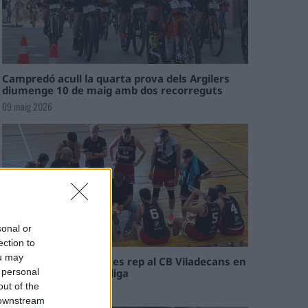
Campredó acull la quarta prova dels Argilers
diumenge 10 de maig amb dos recorreguts
09 maig 2026
sonal or
ection to
ou may
El Cantaires amb baixes rep al CB Viladecans en
el tram decisiu de la lliga
 personal
out of the
09 maig 2026
 downstream