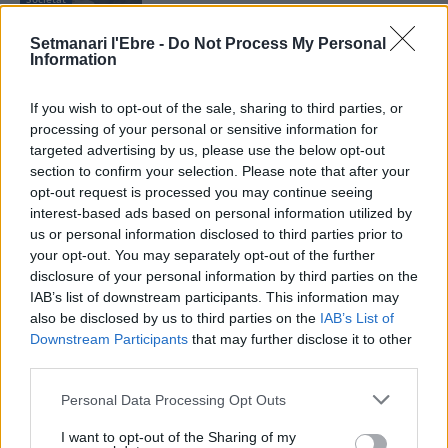
Setmanari l'Ebre -
Do Not Process My Personal
La nova passarel·la entre Pla d’Empúries i
Information
el Grau i la neteja del barranc de la Mina,
primeres escomeses del Pla de Barris
13 de juliol de 2026
If you wish to opt-out of the sale, sharing to third parties, or
Societat
processing of your personal or sensitive information for
targeted advertising by us, please use the below opt-out
“Escòcia és un país de contradiccions:
section to confirm your selection. Please note that after your
salvatge i profundament intel·lectual”
opt-out request is processed you may continue seeing
22 de juny de 2026
interest-based ads based on personal information utilized by
Societat
us or personal information disclosed to third parties prior to
your opt-out. You may separately opt-out of the further
disclosure of your personal information by third parties on the
IAB’s list of downstream participants. This information may
also be disclosed by us to third parties on the
IAB’s List of
DEIXA UNA RESPOSTA
Downstream Participants
that may further disclose it to other
third parties.
Personal Data Processing Opt Outs
I want to opt-out of the Sharing of my