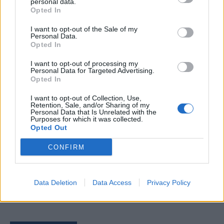
personal data.
Opted In
I want to opt-out of the Sale of my
Personal Data.
Comentari:
Opted In
No
I want to opt-out of processing my
Personal Data for Targeted Advertising.
Opted In
Ema
I want to opt-out of Collection, Use,
Retention, Sale, and/or Sharing of my
Llo
Personal Data that Is Unrelated with the
Purposes for which it was collected.
we
Opted Out
Deseu el meu nom, el correu electrònic i el lloc web en
CONFIRM
aquest navegador per a la propera vegada que comenti.
Data Deletion
Data Access
Privacy Policy