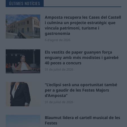
ÚLTIMES NOTÍCIES
Amposta recupera les Cases del Castell
i culmina un projecte estratègic que
vincula patrimoni, turisme i
gastronomia
6 d'agost de 2026
Els vestits de paper guanyen força
enguany amb més modistes i gairebé
40 peces a concurs
31 de juliol de 2026
“L’eclipsi serà una oportunitat també
per a gaudir de les Festes Majors
d’Amposta”
31 de juliol de 2026
Blaumut lidera el cartell musical de les
Festes