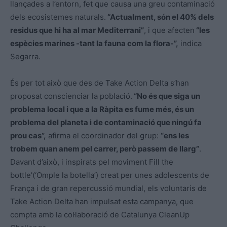
llançades a l’entorn, fet que causa una greu contaminació
dels ecosistemes naturals.
“Actualment, són el 40% dels
residus que hi ha al mar Mediterrani”
, i que afecten
“les
espècies marines -tant la fauna com la flora-”,
indica
Segarra.
És per tot això que des de Take Action Delta s’han
proposat conscienciar la població.
“No és que siga un
problema local i que a la Ràpita es fume més, és un
problema del planeta i de contaminació que ningú fa
prou cas”,
afirma el coordinador del grup:
“ens les
trobem quan anem pel carrer, però passem de llarg”
.
Davant d’això, i inspirats pel moviment Fill the
bottle'(‘Omple la botella’) creat per unes adolescents de
França i de gran repercussió mundial, els voluntaris de
Take Action Delta han impulsat esta campanya, que
compta amb la col·laboració de Catalunya CleanUp