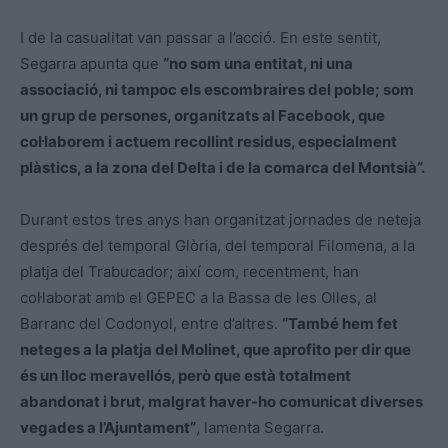
I de la casualitat van passar a l’acció. En este sentit,
Segarra apunta que
“no som una entitat, ni una
associació, ni tampoc els escombraires del poble; som
un grup de persones, organitzats al Facebook, que
col·laborem i actuem recollint residus, especialment
plàstics, a la zona del Delta i de la comarca del Montsià”.
Durant estos tres anys han organitzat jornades de neteja
després del temporal Glòria, del temporal Filomena, a la
platja del Trabucador; així com, recentment, han
col·laborat amb el GEPEC a la Bassa de les Olles, al
Barranc del Codonyol, entre d’altres.
“També hem fet
neteges a la platja del Molinet, que aprofito per dir que
és un lloc meravellós, però que està totalment
abandonat i brut, malgrat haver-ho comunicat diverses
vegades a l’Ajuntament”
, lamenta Segarra.