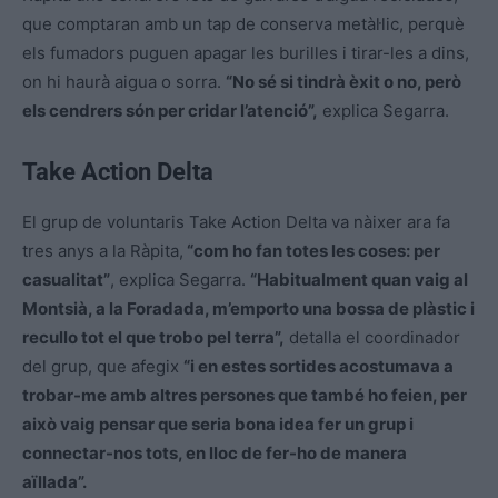
que comptaran amb un tap de conserva metàl·lic, perquè
els fumadors puguen apagar les burilles i tirar-les a dins,
on hi haurà aigua o sorra.
“No sé si tindrà èxit o no, però
els cendrers són per cridar l’atenció”,
explica Segarra.
Take Action Delta
El grup de voluntaris Take Action Delta va nàixer ara fa
tres anys a la Ràpita,
“com ho fan totes les coses: per
casualitat”
, explica Segarra.
“Habitualment quan vaig al
Montsià, a la Foradada, m’emporto una bossa de plàstic i
recullo tot el que trobo pel terra”,
detalla el coordinador
del grup, que afegix
“i en estes sortides acostumava a
trobar-me amb altres persones que també ho feien, per
això vaig pensar que seria bona idea fer un grup i
connectar-nos tots, en lloc de fer-ho de manera
aïllada”.