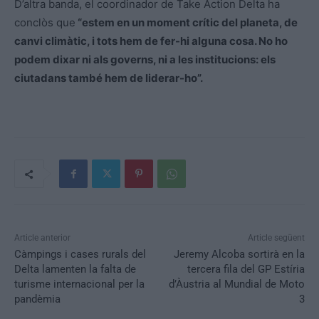
D’altra banda, el coordinador de Take Action Delta ha
conclòs que
“estem en un moment crític del planeta, de
canvi climàtic, i tots hem de fer-hi alguna cosa. No ho
podem dixar ni als governs, ni a les institucions: els
ciutadans també hem de liderar-ho”.
Article anterior
Article següent
Càmpings i cases rurals del
Jeremy Alcoba sortirà en la
Delta lamenten la falta de
tercera fila del GP Estíria
turisme internacional per la
d’Àustria al Mundial de Moto
pandèmia
3