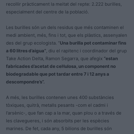
recollir pràcticament la meitat del repte: 2.222 burilles,
especialment del centre de la població.
Les burilles són un dels residus que més contaminen el
medi ambient, més, fins i tot, que els plàstics, assenyalen
des del grup ecologista. “
Una burilla pot contaminar fins
a 60 litres d’aigua”
, diu el rapitenc i coordinador del grup
Take Action Delta, Ramon Segarra, que afegix
“estan
fabricades d’acetat de cel·lulosa, un component no
biodegradable que pot tardar entre 7 i 12 anys a
descompondre’s”.
A més, les burilles contenen unes 400 substàncies
tòxiques, quitrà, metalls pesants -com el cadmi i
l’arsènic-, que fan cap a la mar, quan plou o a través de
les clavegueres, i són absorbits per les espècies
marines. De fet, cada any, 5 bilions de burilles són