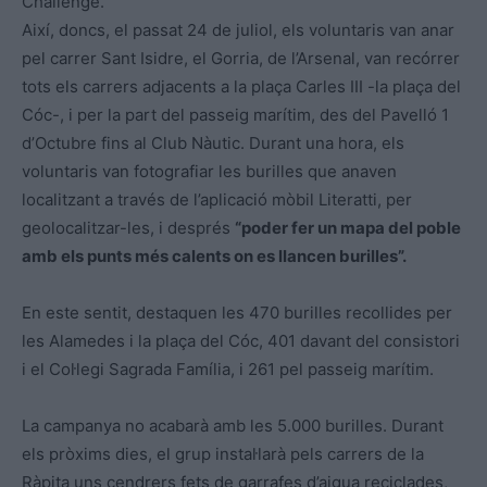
Challenge.
Així, doncs, el passat 24 de juliol, els voluntaris van anar
pel carrer Sant Isidre, el Gorria, de l’Arsenal, van recórrer
tots els carrers adjacents a la plaça Carles III -la plaça del
Cóc-, i per la part del passeig marítim, des del Pavelló 1
d’Octubre fins al Club Nàutic. Durant una hora, els
voluntaris van fotografiar les burilles que anaven
localitzant a través de l’aplicació mòbil Literatti, per
geolocalitzar-les, i després
“poder fer un mapa del poble
amb els punts més calents on es llancen burilles”.
En este sentit, destaquen les 470 burilles recollides per
les Alamedes i la plaça del Cóc, 401 davant del consistori
i el Col·legi Sagrada Família, i 261 pel passeig marítim.
La campanya no acabarà amb les 5.000 burilles. Durant
els pròxims dies, el grup instal·larà pels carrers de la
Ràpita uns cendrers fets de garrafes d’aigua reciclades,