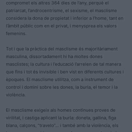
compromet els altres 364 dies de l’any, perquè el
patriarcat, l’androcentrisme, el sexisme, el masclisme
considera la dona de propietat i inferior a l’home, tant en
l’àmbit públic com en el privat, i menysprea els valors
femenins.
Tot i que la pràctica del masclisme és majoritàriament
masculina, dissortadament hi ha moltes dones
masclistes; la cultura i l’educació l’arrelen de tal manera
que fins i tot és invisible i ben vist en diferents cultures i
èpoques. El masclisme utilitza, com a instrument de
control i domini sobre les dones, la burla, el temor i la
violència.
El masclisme exigeix als homes contínues proves de
virilitat, i castiga aplicant la burla: doneta, gallina, figa
blana, calçons, “travelo”… i també amb la violència, els