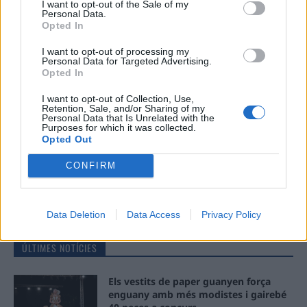
I want to opt-out of the Sale of my
No
Personal Data.
Opted In
Ema
I want to opt-out of processing my
Personal Data for Targeted Advertising.
Opted In
Llo
we
I want to opt-out of Collection, Use,
Retention, Sale, and/or Sharing of my
Personal Data that Is Unrelated with the
Deseu el meu nom, el correu electrònic i el lloc web en
Purposes for which it was collected.
aquest navegador per a la propera vegada que comenti.
Opted Out
CONFIRM
Data Deletion
Data Access
Privacy Policy
ÚLTIMES NOTÍCIES
Els vestits de paper guanyen força
enguany amb més modistes i gairebé