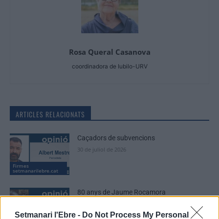
Rosa Queral Casanova
coordinadora de Iubilo-URV
ARTICLES RELACIONATS
Caçadors de subvencions
30 de juliol de 2026
Firmes
setmanarilebre.cat
80 anys de Jaume Rocamora
30 de juliol de 2026
Setmanari l'Ebre -
Do Not Process My Personal