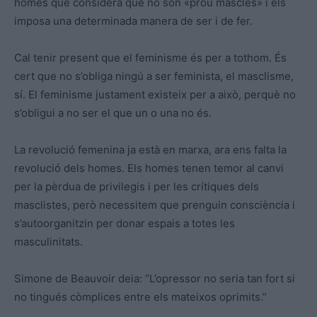
homes que considera que no són «prou mascles» i els
imposa una determinada manera de ser i de fer.
Cal tenir present que el feminisme és per a tothom. És
cert que no s’obliga ningú a ser feminista, el masclisme,
sí. El feminisme justament existeix per a això, perquè no
s’obligui a no ser el que un o una no és.
La revolució femenina ja està en marxa, ara ens falta la
revolució dels homes. Els homes tenen temor al canvi
per la pèrdua de privilegis i per les crítiques dels
masclistes, però necessitem que prenguin consciència i
s’autoorganitzin per donar espais a totes les
masculinitats.
Simone de Beauvoir deia: “L’opressor no seria tan fort si
no tingués còmplices entre els mateixos oprimits.”