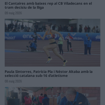
El Cantaires amb baixes rep al CB Viladecans en el
tram decisiu de la lliga
09 maig 2026
Paula Sintorres, Patrícia Pla i Néstor Altaba amb la
selecció catalana sub-16 d’atletisme
08 maig 2026