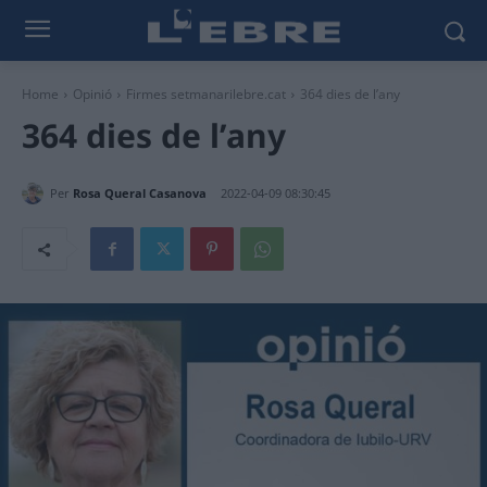
Home
Opinió
Firmes setmanarilebre.cat
364 dies de l’any
364 dies de l’any
Per
Rosa Queral Casanova
2022-04-09 08:30:45