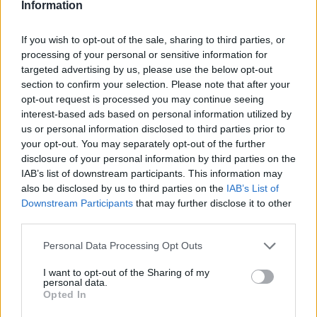
Firmes
Information
setmanarilebre.cat
If you wish to opt-out of the sale, sharing to third parties, or
El temps que no passa. Un marc del 1975
per a un paisatge del 2026
processing of your personal or sensitive information for
targeted advertising by us, please use the below opt-out
30 de juliol de 2026
Firmes
section to confirm your selection. Please note that after your
setmanarilebre.cat
opt-out request is processed you may continue seeing
interest-based ads based on personal information utilized by
us or personal information disclosed to third parties prior to
your opt-out. You may separately opt-out of the further
disclosure of your personal information by third parties on the
DEIXA UNA RESPOSTA
IAB’s list of downstream participants. This information may
also be disclosed by us to third parties on the
IAB’s List of
Downstream Participants
that may further disclose it to other
third parties.
Personal Data Processing Opt Outs
I want to opt-out of the Sharing of my
personal data.
Opted In
Comentari: