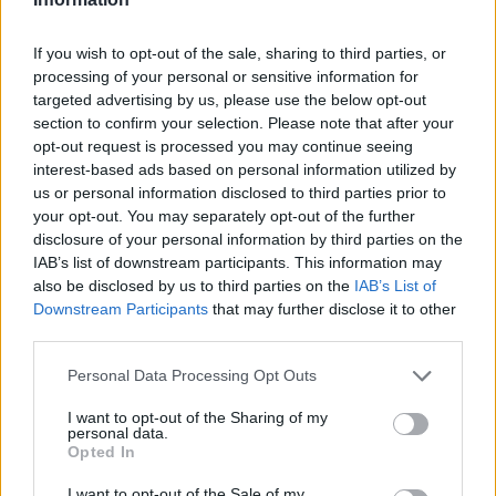
6 d'agost de 2026
If you wish to opt-out of the sale, sharing to third parties, or
Els vestits de paper guanyen força
processing of your personal or sensitive information for
enguany amb més modistes i gairebé
targeted advertising by us, please use the below opt-out
40 peces a concurs
section to confirm your selection. Please note that after your
31 de juliol de 2026
opt-out request is processed you may continue seeing
interest-based ads based on personal information utilized by
us or personal information disclosed to third parties prior to
“L’eclipsi serà una oportunitat també
your opt-out. You may separately opt-out of the further
per a gaudir de les Festes Majors
d’Amposta”
disclosure of your personal information by third parties on the
IAB’s list of downstream participants. This information may
31 de juliol de 2026
also be disclosed by us to third parties on the
IAB’s List of
Downstream Participants
that may further disclose it to other
Blaumut lidera el cartell musical de les
third parties.
Festes
31 de juliol de 2026
Personal Data Processing Opt Outs
I want to opt-out of the Sharing of my
personal data.
Carrega més
Opted In
I want to opt-out of the Sale of my