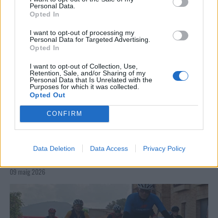
Personal Data.
Opted In
I want to opt-out of processing my
Personal Data for Targeted Advertising.
Opted In
I want to opt-out of Collection, Use,
Retention, Sale, and/or Sharing of my
Personal Data that Is Unrelated with the
Purposes for which it was collected.
Opted Out
CONFIRM
Data Deletion
Data Access
Privacy Policy
La Cursa de l’Aldea segona d’etiqueta d’or de la
Running Sèries Terres de l’Ebre
09 maig 2026