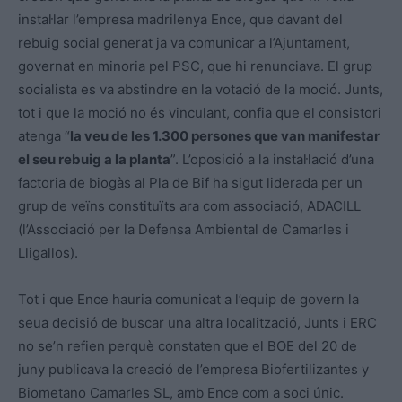
instal·lar l’empresa madrilenya Ence, que davant del
rebuig social generat ja va comunicar a l’Ajuntament,
governat en minoria pel PSC, que hi renunciava. El grup
socialista es va abstindre en la votació de la moció. Junts,
tot i que la moció no és vinculant, confia que el consistori
atenga “
la veu de les 1.300 persones que van manifestar
el seu rebuig a la planta
”. L’oposició a la instal·lació d’una
factoria de biogàs al Pla de Bif ha sigut liderada per un
grup de veïns constituïts ara com associació, ADACILL
(l’Associació per la Defensa Ambiental de Camarles i
Lligallos).
Tot i que Ence hauria comunicat a l’equip de govern la
seua decisió de buscar una altra localització, Junts i ERC
no se’n refien perquè constaten que el BOE del 20 de
juny publicava la creació de l’empresa Biofertilizantes y
Biometano Camarles SL, amb Ence com a soci únic.