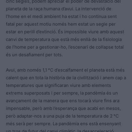
cinc segles, podem apreciar el poder de devastació del
planeta de la raça humana d’avui. La intervenció de
l’home en el medi ambient ha estat i ho continua sent
fatal per aquest motiu només hem estat un segle per
estar en perill d’extinció. És impossible viure amb aquest
canvi de temperatura que està més enllà de la fisiologia
de l’home per a gestionar-ho, l’escenari de col·lapse total
és un desafiament per tots.
Avui, amb només 1,1 °C d’escalfament el planeta està més
calent que en tota la història de la civilització i anem cap a
temperatures que significaran viure amb elements
extrems superposats i per sempre, la pandèmia és un
avançament de la manera que ens tocarà viure fins ara
impensable, però amb l’esperança que acabi en mesos,
però adaptar-nos a una puja de la temperatura de 2 °C
més serà per sempre. La pandèmia ens està ensenyant
un tros de futur del canvi climàtic, la desacceleració