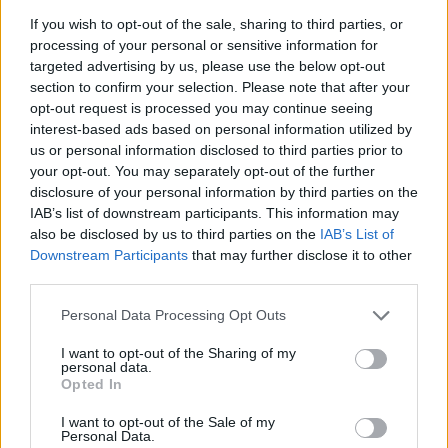
30 de juliol de 2026
If you wish to opt-out of the sale, sharing to third parties, or
Firmes
processing of your personal or sensitive information for
setmanarilebre.cat
targeted advertising by us, please use the below opt-out
section to confirm your selection. Please note that after your
opt-out request is processed you may continue seeing
interest-based ads based on personal information utilized by
us or personal information disclosed to third parties prior to
DEIXA UNA RESPOSTA
your opt-out. You may separately opt-out of the further
disclosure of your personal information by third parties on the
IAB’s list of downstream participants. This information may
also be disclosed by us to third parties on the
IAB’s List of
Downstream Participants
that may further disclose it to other
third parties.
Personal Data Processing Opt Outs
I want to opt-out of the Sharing of my
Comentari:
personal data.
No
Opted In
I want to opt-out of the Sale of my
Personal Data.
Ema