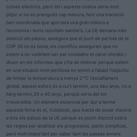
cotxes elèctrics, però tot i aquests costos seria molt
pitjor si no es prengués cap mesura, fent una transició
ben coordinada que aportarà una gran millora a
l’economia i bons resultats sanitaris. La UE demana més
ambició als països, assegura que el punt de partida de la
COP 26 no és bona, els científics asseguren que no
estem a on voldríem ser per combatre el canvi climàtic i
diuen en els informes que s’ha de millorar perquè estem
en una situació molt perillosa no tenint a l’abast l’objectiu
de limitar la temperatura a menys 2 °C l’escalfament
global, aquest esforç és a curt termini, uns deu anys, no a
llarg termini,30 o 40 anys, perquè seria del tot
irreversible. Un element essencial per dur a terme
aquesta feina és el, Vulebook, que tracta de posar d’acord
a tots els països de la UE perquè es posin d’acord sobre
les regles per analitzar els progressos, pacte complicat,
però molt important per saber tant les passes enrere