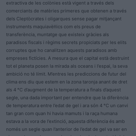
extractiva de les colònies està vigent a través dels
comerciants de matèries primeres que obtenen a través
dels Cleptòcrates i oligarques sense pagar mitjançant
instruments maquiavèl·lics com els preus de
transferència, muntatge que existeix gràcies als
paradisos fiscals i règims secrets propiciats per les elits
corruptes que ho canalitzen aquests paradisos amb
empreses fictícies. A mesura que el capital està destruint
tot el planeta posen la mirada als oceans i l’espai, la seva
ambició no té límit. M’entres les prediccions de futur del
clima ens diu que estem en la zona taronja anant de dret
als 4 °C d’augment de la temperatura a finals d’aquest
segle, una dada important per entendre que la diferència
de temperatura entre l’edat de gel i ara són 4 °C un canvi
tan gran com quan hi havia mamuts i la raça humana
estava a la vora de l’extinció, aquesta diferència és amb
només un segle quan l’anterior de l’edat de gel va ser en