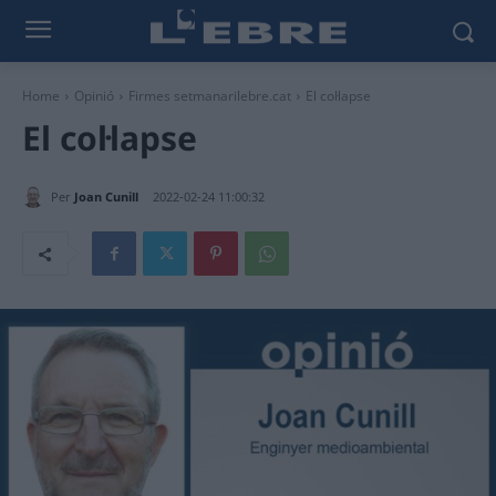
Home
Opinió
Firmes setmanarilebre.cat
El col·lapse
El col·lapse
Per
Joan Cunill
2022-02-24 11:00:32