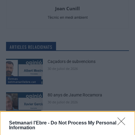
Joan Cunill
Tècnic en medi ambient
ARTICLES RELACIONATS
Caçadors de subvencions
30 de juliol de 2026
Firmes
setmanarilebre.cat
80 anys de Jaume Rocamora
30 de juliol de 2026
Firmes
setmanarilebre.cat
Setmanari l'Ebre -
Do Not Process My Personal
Information
El temps que no passa. Un marc del 1975
per a un paisatge del 2026