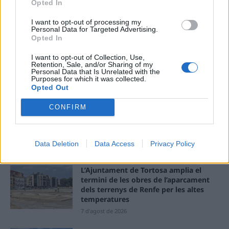
Opted In
I want to opt-out of processing my
Llo
Personal Data for Targeted Advertising.
we
Opted In
Deseu el meu nom, el correu electrònic i el lloc web en
I want to opt-out of Collection, Use,
aquest navegador per a la propera vegada que comenti.
Retention, Sale, and/or Sharing of my
Personal Data that Is Unrelated with the
Purposes for which it was collected.
Opted Out
CONFIRM
Data Deletion
Data Access
Privacy Policy
ÚLTIMES NOTÍCIES
L’Ajuntament de Tortosa amplia el
termini de les obres de l’aparcament
dels terrenys de Renfe per les altes
temperatures
7 d'agost de 2026