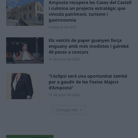
Amposta recupera les Cases del Castell
i culmina un projecte estratègic que
vincula patrimoni, turisme i
gastronomia
6 d'agost de 2026
Els vestits de paper guanyen força
enguany amb més modistes i gairebé
40 peces a concurs
31 de juliol de 2026
“L’eclipsi serà una oportunitat també
per a gaudir de les Festes Majors
d’Amposta”
31 de juliol de 2026
Carrega més