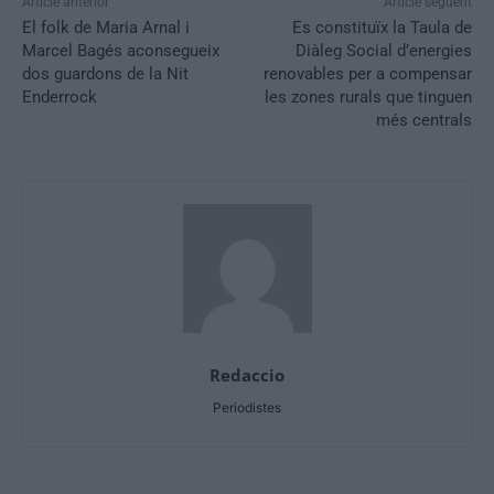
Article anterior
Article següent
El folk de Maria Arnal i
Es constituïx la Taula de
Marcel Bagés aconsegueix
Diàleg Social d’energies
dos guardons de la Nit
renovables per a compensar
Enderrock
les zones rurals que tinguen
més centrals
Redaccio
Periodistes