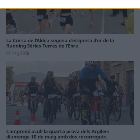
La Cursa de l’Aldea segona d’etiqueta d’or de la
Running Sèries Terres de l’Ebre
09 maig 2026
Campredó acull la quarta prova dels Argilers
diumenge 10 de maig amb dos recorreguts