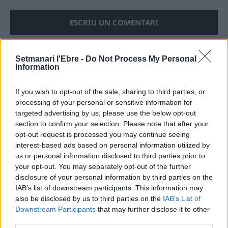
Setmanari l'Ebre -
Do Not Process My Personal
Information
ÚLTIMES NOTÍCIES
If you wish to opt-out of the sale, sharing to third parties, or
L’Observatori de l’Ebre lidera de nou la
processing of your personal or sensitive information for
recerca sobre l’astre rei en el segon
targeted advertising by us, please use the below opt-out
eclipsi solar total de la seva història
section to confirm your selection. Please note that after your
7 d'agost de 2026
opt-out request is processed you may continue seeing
interest-based ads based on personal information utilized by
us or personal information disclosed to third parties prior to
L’Ajuntament de Tortosa amplia el
your opt-out. You may separately opt-out of the further
termini de les obres de l’aparcament
disclosure of your personal information by third parties on the
dels terrenys de Renfe per les altes
temperatures
IAB’s list of downstream participants. This information may
also be disclosed by us to third parties on the
IAB’s List of
7 d'agost de 2026
Downstream Participants
that may further disclose it to other
third parties.
Amposta recupera les Cases del Castell