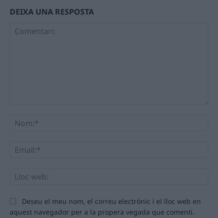
DEIXA UNA RESPOSTA
Comentari:
No
Ema
Llo
we
Deseu el meu nom, el correu electrònic i el lloc web en
aquest navegador per a la propera vegada que comenti.