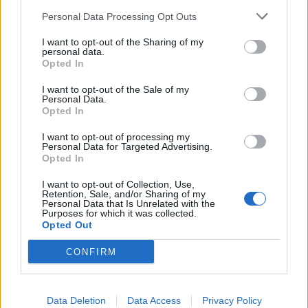
i culmina un projecte estratègic que
Personal Data Processing Opt Outs
vincula patrimoni, turisme i
gastronomia
I want to opt-out of the Sharing of my
6 d'agost de 2026
personal data.
Opted In
Els vestits de paper guanyen força
enguany amb més modistes i gairebé
I want to opt-out of the Sale of my
Personal Data.
40 peces a concurs
Opted In
31 de juliol de 2026
I want to opt-out of processing my
Personal Data for Targeted Advertising.
Carrega més
Opted In
I want to opt-out of Collection, Use,
Retention, Sale, and/or Sharing of my
Personal Data that Is Unrelated with the
Purposes for which it was collected.
Opted Out
CONFIRM
Data Deletion
Data Access
Privacy Policy