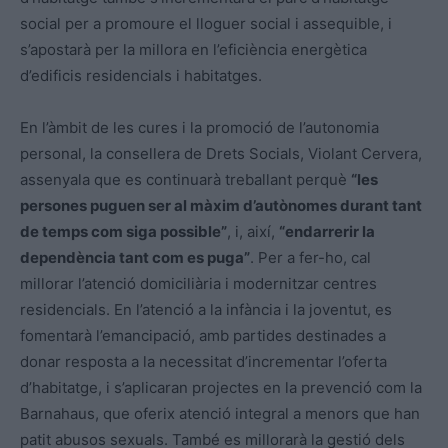
social per a promoure el lloguer social i assequible, i
s’apostarà per la millora en l’eficiència energètica
d’edificis residencials i habitatges.
En l’àmbit de les cures i la promoció de l’autonomia
personal, la consellera de Drets Socials, Violant Cervera,
assenyala que es continuarà treballant perquè
“les
persones puguen ser al màxim d’autònomes durant tant
de temps com siga possible”
, i, així,
“endarrerir la
dependència tant com es puga”
. Per a fer-ho, cal
millorar l’atenció domiciliària i modernitzar centres
residencials. En l’atenció a la infància i la joventut, es
fomentarà l’emancipació, amb partides destinades a
donar resposta a la necessitat d’incrementar l’oferta
d’habitatge, i s’aplicaran projectes en la prevenció com la
Barnahaus, que oferix atenció integral a menors que han
patit abusos sexuals. També es millorarà la gestió dels