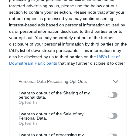
targeted advertising by us, please use the below opt-out
Els vestits de paper guanyen força
section to confirm your selection. Please note that after your
enguany amb més modistes i gairebé
opt-out request is processed you may continue seeing
40 peces a concurs
interest-based ads based on personal information utilized by
31 de juliol de 2026
us or personal information disclosed to third parties prior to
your opt-out. You may separately opt-out of the further
disclosure of your personal information by third parties on the
“L’eclipsi serà una oportunitat també
IAB’s list of downstream participants. This information may
per a gaudir de les Festes Majors
also be disclosed by us to third parties on the
IAB’s List of
d’Amposta”
Downstream Participants
that may further disclose it to other
31 de juliol de 2026
third parties.
Carrega més
Personal Data Processing Opt Outs
I want to opt-out of the Sharing of my
personal data.
Opted In
I want to opt-out of the Sale of my
Personal Data.
Opted In
I want to opt-out of processing my