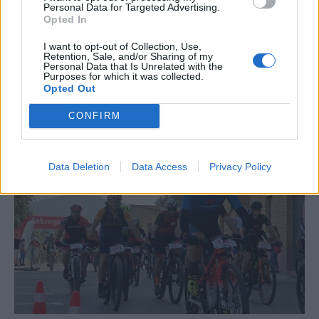
Personal Data for Targeted Advertising.
Opted In
I want to opt-out of Collection, Use,
Retention, Sale, and/or Sharing of my
Personal Data that Is Unrelated with the
Purposes for which it was collected.
Opted Out
CONFIRM
La Cursa de l’Aldea segona d’etiqueta d’or de la
Running Sèries Terres de l’Ebre
09 maig 2026
Data Deletion
Data Access
Privacy Policy