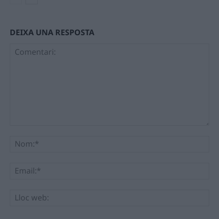
DEIXA UNA RESPOSTA
Comentari:
No
Ema
Llo
we