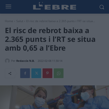
Home
Salut
El risc de rebrot baixa a 2.365 punts i l'RT se situa...
El risc de rebrot baixa a
2.365 punts i l’RT se situa
amb 0,65 a l’Ebre
Per
Redaccio N.B.
2022-02-08 11:30:14