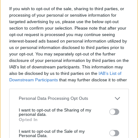
“L’eclipsi serà una oportunitat també
If you wish to opt-out of the sale, sharing to third parties, or
per a gaudir de les Festes Majors
processing of your personal or sensitive information for
d’Amposta”
targeted advertising by us, please use the below opt-out
31 de juliol de 2026
section to confirm your selection. Please note that after your
opt-out request is processed you may continue seeing
interest-based ads based on personal information utilized by
Blaumut lidera el cartell musical de les
us or personal information disclosed to third parties prior to
Festes
your opt-out. You may separately opt-out of the further
31 de juliol de 2026
disclosure of your personal information by third parties on the
IAB’s list of downstream participants. This information may
also be disclosed by us to third parties on the
IAB’s List of
Caçadors de subvencions
Downstream Participants
that may further disclose it to other
30 de juliol de 2026
third parties.
Personal Data Processing Opt Outs
I want to opt-out of the Sharing of my
Carrega més
personal data.
Opted In
I want to opt-out of the Sale of my
Personal Data.