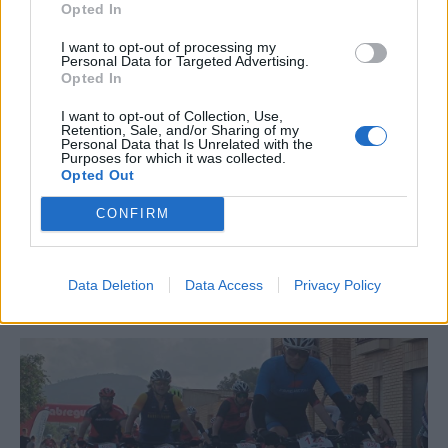
Opted In
I want to opt-out of processing my
Personal Data for Targeted Advertising.
Opted In
I want to opt-out of Collection, Use,
Retention, Sale, and/or Sharing of my
Personal Data that Is Unrelated with the
Purposes for which it was collected.
Opted Out
CONFIRM
La Cursa de l’Aldea segona d’etiqueta d’or de la
Data Deletion
Data Access
Privacy Policy
Running Sèries Terres de l’Ebre
09 maig 2026