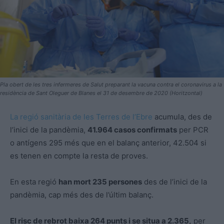
Pla obert de les tres infermeres de Salut preparant la vacuna contra el coronavirus a la
residència de Sant Oleguer de Blanes el 31 de desembre de 2020 (Horitzontal)
La regió sanitària de les Terres de l’Ebre
acumula, des de
l’inici de la pandèmia,
41.964 casos confirmats
per PCR
o antígens 295 més que en el balanç anterior, 42.504 si
es tenen en compte la resta de proves.
En esta regió
han mort 235 persones
des de l’inici de la
pandèmia, cap més des de l’últim balanç.
El risc de rebrot baixa 264 punts i se situa a 2.365,
per