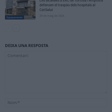
Les alcaldies d’ERC de Tortosa i Amposta
defensen el traspàs dels hospitals al
CatSalut
29 de maig de 2026
Equipaments
DEIXA UNA RESPOSTA
Comentari:
No