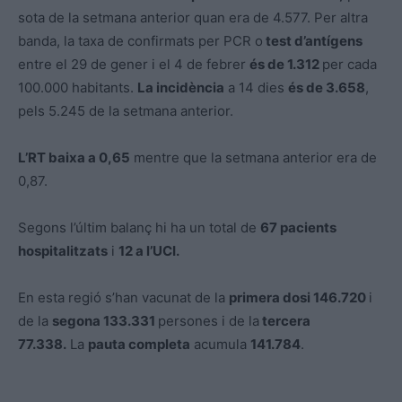
sota de la setmana anterior quan era de 4.577. Per altra
banda, la taxa de confirmats per PCR o
test d’antígens
entre el 29 de gener i el 4 de febrer
és de 1.312
per cada
100.000 habitants.
La incidència
a 14 dies
és de 3.658
,
pels 5.245 de la setmana anterior.
L’RT baixa a 0,65
mentre que la setmana anterior era de
0,87.
Segons l’últim balanç hi ha un total de
67 pacients
hospitalitzats
i
12 a l’UCI.
En esta regió s’han vacunat de la
primera dosi 146.720
i
de la
segona 133.331
persones i de la
tercera
77.338.
La
pauta completa
acumula
141.784
.