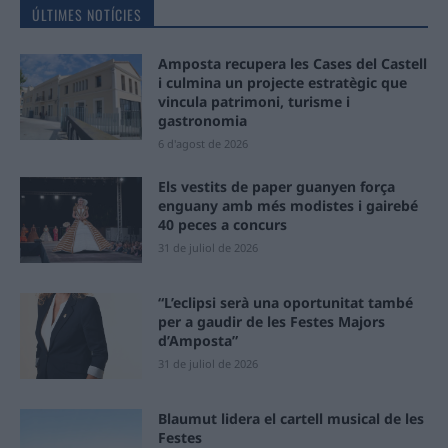
ÚLTIMES NOTÍCIES
Amposta recupera les Cases del Castell
i culmina un projecte estratègic que
vincula patrimoni, turisme i
gastronomia
6 d'agost de 2026
Els vestits de paper guanyen força
enguany amb més modistes i gairebé
40 peces a concurs
31 de juliol de 2026
“L’eclipsi serà una oportunitat també
per a gaudir de les Festes Majors
d’Amposta”
31 de juliol de 2026
Blaumut lidera el cartell musical de les
Festes