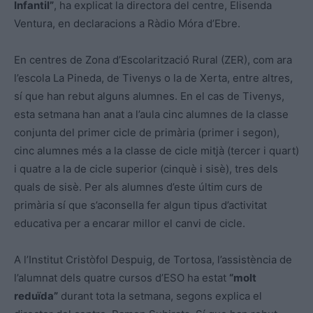
Infantil”
, ha explicat la directora del centre, Elisenda
Ventura, en declaracions a Ràdio Móra d’Ebre.
En centres de Zona d’Escolarització Rural (ZER), com ara
l’escola La Pineda, de Tivenys o la de Xerta, entre altres,
sí que han rebut alguns alumnes. En el cas de Tivenys,
esta setmana han anat a l’aula cinc alumnes de la classe
conjunta del primer cicle de primària (primer i segon),
cinc alumnes més a la classe de cicle mitjà (tercer i quart)
i quatre a la de cicle superior (cinquè i sisè), tres dels
quals de sisè. Per als alumnes d’este últim curs de
primària sí que s’aconsella fer algun tipus d’activitat
educativa per a encarar millor el canvi de cicle.
A l’Institut Cristòfol Despuig, de Tortosa, l’assistència de
l’alumnat dels quatre cursos d’ESO ha estat
“molt
reduïda”
durant tota la setmana, segons explica el