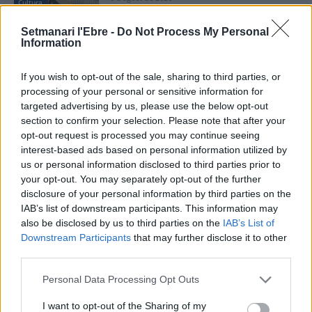
Cultura
Setmanari l'Ebre -
Do Not Process My Personal
Els vestits de paper guanyen força enguany
Information
amb més modistes i gairebé 40 peces a
concurs
31 de juliol de 2026
If you wish to opt-out of the sale, sharing to third parties, or
Festes
processing of your personal or sensitive information for
targeted advertising by us, please use the below opt-out
“L’eclipsi serà una oportunitat també per a
section to confirm your selection. Please note that after your
gaudir de les Festes Majors d’Amposta”
opt-out request is processed you may continue seeing
31 de juliol de 2026
interest-based ads based on personal information utilized by
Entrevistes
us or personal information disclosed to third parties prior to
your opt-out. You may separately opt-out of the further
disclosure of your personal information by third parties on the
IAB’s list of downstream participants. This information may
also be disclosed by us to third parties on the
IAB’s List of
DEIXA UNA RESPOSTA
Downstream Participants
that may further disclose it to other
third parties.
Personal Data Processing Opt Outs
I want to opt-out of the Sharing of my