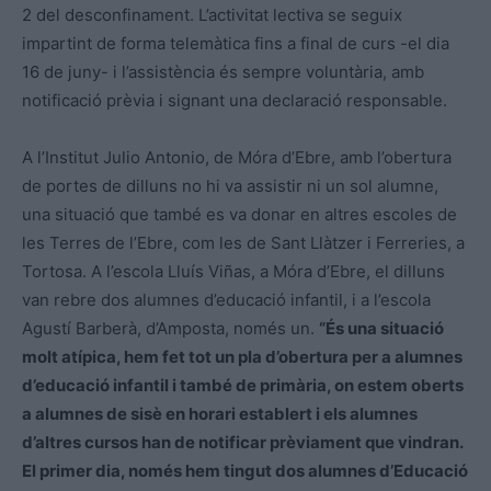
2 del desconfinament. L’activitat lectiva se seguix
impartint de forma telemàtica fins a final de curs -el dia
16 de juny- i l’assistència és sempre voluntària, amb
notificació prèvia i signant una declaració responsable.
A l’Institut Julio Antonio, de Móra d’Ebre, amb l’obertura
de portes de dilluns no hi va assistir ni un sol alumne,
una situació que també es va donar en altres escoles de
les Terres de l’Ebre, com les de Sant Llàtzer i Ferreries, a
Tortosa. A l’escola Lluís Viñas, a Móra d’Ebre, el dilluns
van rebre dos alumnes d’educació infantil, i a l’escola
Agustí Barberà, d’Amposta, només un.
“És una situació
molt atípica, hem fet tot un pla d’obertura per a alumnes
d’educació infantil i també de primària, on estem oberts
a alumnes de sisè en horari establert i els alumnes
d’altres cursos han de notificar prèviament que vindran.
El primer dia, només hem tingut dos alumnes d’Educació