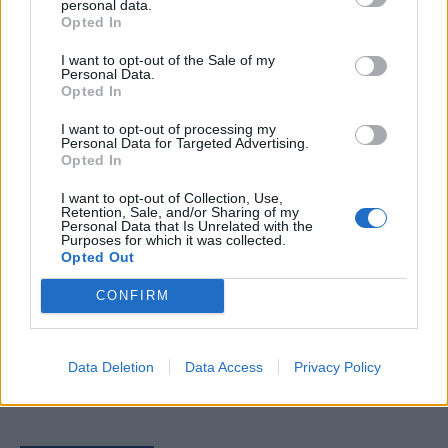
personal data.
Opted In
I want to opt-out of the Sale of my
Personal Data.
Opted In
Comentari:
No
I want to opt-out of processing my
Personal Data for Targeted Advertising.
Opted In
Ema
I want to opt-out of Collection, Use,
Retention, Sale, and/or Sharing of my
Llo
Personal Data that Is Unrelated with the
Purposes for which it was collected.
we
Opted Out
Deseu el meu nom, el correu electrònic i el lloc web en
CONFIRM
aquest navegador per a la propera vegada que comenti.
Data Deletion
Data Access
Privacy Policy