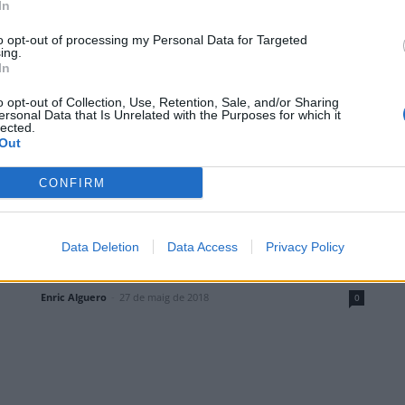
In
Enric Alguero
-
9 d'octubre de 2021
0
to opt-out of processing my Personal Data for Targeted
ing.
In
o opt-out of Collection, Use, Retention, Sale, and/or Sharing
ersonal Data that Is Unrelated with the Purposes for which it
lected.
Out
CONFIRM
Esports
Data Deletion
Data Access
Privacy Policy
Èxit en la primera edició de la jornada
“Orgullosa a l’Ebre”
Enric Alguero
-
27 de maig de 2018
0