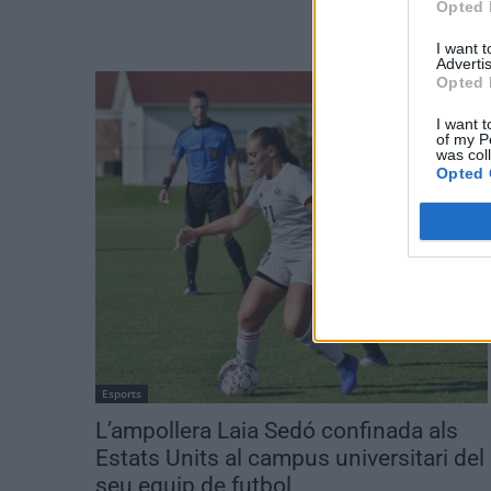
Opted 
I want 
Advertis
Opted 
I want t
of my P
was col
Opted 
Esports
L’ampollera Laia Sedó confinada als
Estats Units al campus universitari del
seu equip de futbol