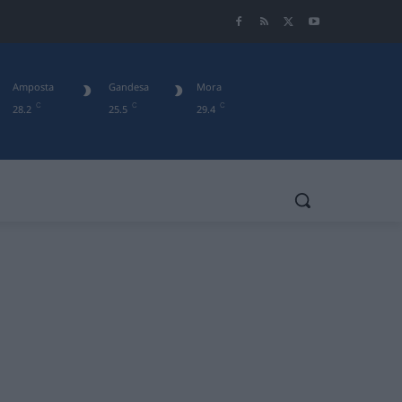
Amposta
Gandesa
Mora
C
C
C
28.2
25.5
29.4